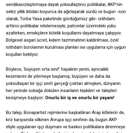
sendikasızlaştırmaya dayalı yoksullaştırıcı politikalar, AKP’nin
sekiz yıllık iktidarı boyunca da ağırlaşarak sürdü ve bugün -son
olarak, Torba Yasa paketinde gördüğümüz gibi- istihdam
arttırıcı politikalar nitelemesiyle, patronlar üzerindeki yükü
azaltırken, emekçilere kölelik koşullarını dayatmaya çalışıyor.
Bölgesel asgari ücret, kıdem tazminatının kaldırılması, özel
istihdam bürolarının kurulması planları ise uygulama için uygun
koşulları bekliyor.
Böylece, ‘büyüyen orta sınıf’ hayalinin yerini, ayrıcalıklı
kesimlerini de yitirmeye başlamış; büyüyen ve daha da
yoksullaşan bir işçi sınıfı gerçeği çoktan almışken, dünyanın
her yerinde sokağa dökülen insanların tepkileri ve talepleri
kesişmeye başlıyor:
Onurlu bir iş ve onurlu bir yaşam!
Bu talep, Bonapartist rejimlerine başkaldıran Arap kitlelerin de,
kriz karşısında silkinen Avrupa işçi sınıfının da, bugün AKP
eliyle uygulanan işçi düşmanı ve baskıcı politikalara direnmeye