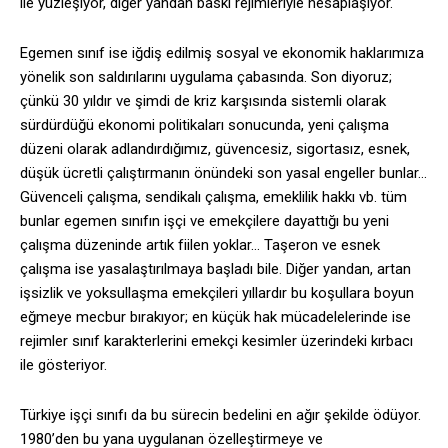
ile yüzleşiyor, diğer yandan baskı rejimleriyle hesaplaşıyor.
Egemen sınıf ise iğdiş edilmiş sosyal ve ekonomik haklarımıza
yönelik son saldırılarını uygulama çabasında. Son diyoruz;
çünkü 30 yıldır ve şimdi de kriz karşısında sistemli olarak
sürdürdüğü ekonomi politikaları sonucunda, yeni çalışma
düzeni olarak adlandırdığımız, güvencesiz, sigortasız, esnek,
düşük ücretli çalıştırmanın önündeki son yasal engeller bunlar…
Güvenceli çalışma, sendikalı çalışma, emeklilik hakkı vb. tüm
bunlar egemen sınıfın işçi ve emekçilere dayattığı bu yeni
çalışma düzeninde artık fiilen yoklar… Taşeron ve esnek
çalışma ise yasalaştırılmaya başladı bile. Diğer yandan, artan
işsizlik ve yoksullaşma emekçileri yıllardır bu koşullara boyun
eğmeye mecbur bırakıyor; en küçük hak mücadelelerinde ise
rejimler sınıf karakterlerini emekçi kesimler üzerindeki kırbacı
ile gösteriyor.
Türkiye işçi sınıfı da bu sürecin bedelini en ağır şekilde ödüyor.
1980’den bu yana uygulanan özelleştirmeye ve