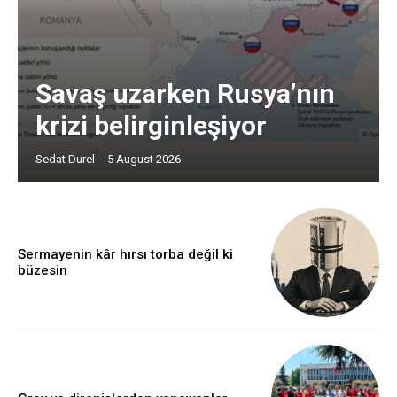
Savaş uzarken Rusya’nın
krizi belirginleşiyor
Sedat Durel
-
5 August 2026
Sermayenin kâr hırsı torba değil ki
büzesin