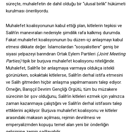
süreçte, muhalefetin de dahil olduğu bir “ulusal birlik” hükümeti
kurulması öneriliyordu.
Muhalefet koalisyonunun kabul ettiği plan, kitlelerin tepkisi ve
Salih’in manevraları nedeniyle şimdilik rafa kalkmış durumda.
Fakat muhalefet koalisyonunun bu düzen-içi anlaşmayı kabul
etmesi dikkate değer. İslamcılardan “sosyalistlere” geniş bir
siyasi yelpazeyi barındıran Ortak Eylem Partileri
(Joint Meeting
Parties)
tipik bir burjuva muhalefet koalisyonu niteliğinde.
Muhalefet, Salih’le bir anlaşmaya varmaya oldukça istekli
görünürken, sokaktaki kitlelerse, Salih’in derhal istifa etmesini
ve Salih gitmeden hiçbir anlaşma yapılmamasını talep ediyor.
Örneğin, Barışçıl Devrim Gençliği Örgütü, tüm bu müzakere
sürecinin bir şov olduğunu, Salih’in kitleleri ezmek için yalnızca
zaman kazanmaya çalıştığını ve Salih’in derhal istifasını talep
ettiklerini açıklıyor. Burjuva muhalefet koalisyonu ve kitleler
arasındaki makasın açılması, rejimin devrilmesi ve
emperyalizmden kopuşu temel alan yeni bir önderliğin
gelişimine zemin sağlayabilir.