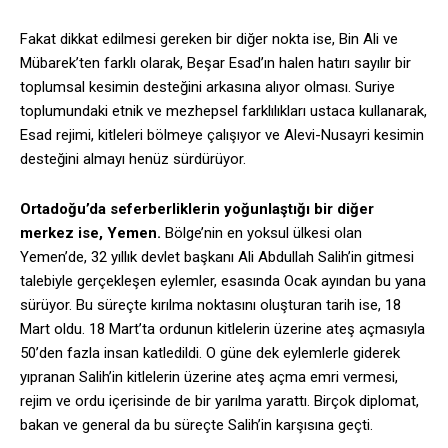
Fakat dikkat edilmesi gereken bir diğer nokta ise, Bin Ali ve
Mübarek’ten farklı olarak, Beşar Esad’ın halen hatırı sayılır bir
toplumsal kesimin desteğini arkasına alıyor olması. Suriye
toplumundaki etnik ve mezhepsel farklılıkları ustaca kullanarak,
Esad rejimi, kitleleri bölmeye çalışıyor ve Alevi-Nusayri kesimin
desteğini almayı henüz sürdürüyor.
Ortadoğu’da seferberliklerin yoğunlaştığı bir diğer
merkez ise, Yemen.
Bölge’nin en yoksul ülkesi olan
Yemen’de, 32 yıllık devlet başkanı Ali Abdullah Salih’in gitmesi
talebiyle gerçekleşen eylemler, esasında Ocak ayından bu yana
sürüyor. Bu süreçte kırılma noktasını oluşturan tarih ise, 18
Mart oldu. 18 Mart’ta ordunun kitlelerin üzerine ateş açmasıyla
50’den fazla insan katledildi. O güne dek eylemlerle giderek
yıpranan Salih’in kitlelerin üzerine ateş açma emri vermesi,
rejim ve ordu içerisinde de bir yarılma yarattı. Birçok diplomat,
bakan ve general da bu süreçte Salih’in karşısına geçti.