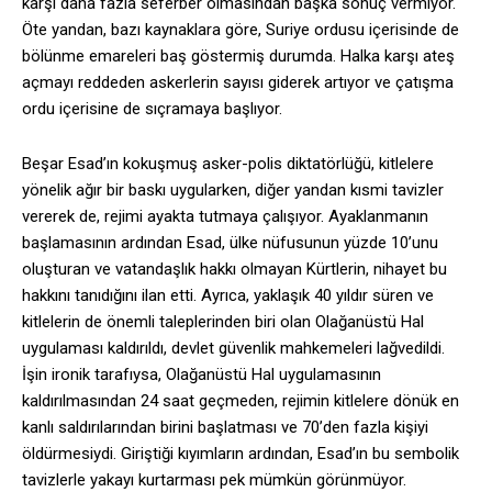
karşı daha fazla seferber olmasından başka sonuç vermiyor.
Öte yandan, bazı kaynaklara göre, Suriye ordusu içerisinde de
bölünme emareleri baş göstermiş durumda. Halka karşı ateş
açmayı reddeden askerlerin sayısı giderek artıyor ve çatışma
ordu içerisine de sıçramaya başlıyor.
Beşar Esad’ın kokuşmuş asker-polis diktatörlüğü, kitlelere
yönelik ağır bir baskı uygularken, diğer yandan kısmi tavizler
vererek de, rejimi ayakta tutmaya çalışıyor. Ayaklanmanın
başlamasının ardından Esad, ülke nüfusunun yüzde 10’unu
oluşturan ve vatandaşlık hakkı olmayan Kürtlerin, nihayet bu
hakkını tanıdığını ilan etti. Ayrıca, yaklaşık 40 yıldır süren ve
kitlelerin de önemli taleplerinden biri olan Olağanüstü Hal
uygulaması kaldırıldı, devlet güvenlik mahkemeleri lağvedildi.
İşin ironik tarafıysa, Olağanüstü Hal uygulamasının
kaldırılmasından 24 saat geçmeden, rejimin kitlelere dönük en
kanlı saldırılarından birini başlatması ve 70’den fazla kişiyi
öldürmesiydi. Giriştiği kıyımların ardından, Esad’ın bu sembolik
tavizlerle yakayı kurtarması pek mümkün görünmüyor.