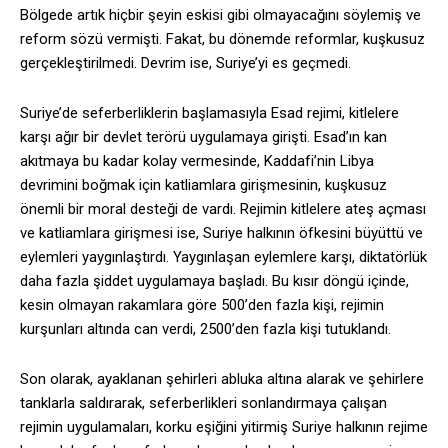
Bölgede artık hiçbir şeyin eskisi gibi olmayacağını söylemiş ve
reform sözü vermişti. Fakat, bu dönemde reformlar, kuşkusuz
gerçekleştirilmedi. Devrim ise, Suriye’yi es geçmedi.
Suriye’de seferberliklerin başlamasıyla Esad rejimi, kitlelere
karşı ağır bir devlet terörü uygulamaya girişti. Esad’ın kan
akıtmaya bu kadar kolay vermesinde, Kaddafi’nin Libya
devrimini boğmak için katliamlara girişmesinin, kuşkusuz
önemli bir moral desteği de vardı. Rejimin kitlelere ateş açması
ve katliamlara girişmesi ise, Suriye halkının öfkesini büyüttü ve
eylemleri yaygınlaştırdı. Yaygınlaşan eylemlere karşı, diktatörlük
daha fazla şiddet uygulamaya başladı. Bu kısır döngü içinde,
kesin olmayan rakamlara göre 500’den fazla kişi, rejimin
kurşunları altında can verdi, 2500’den fazla kişi tutuklandı.
Son olarak, ayaklanan şehirleri abluka altına alarak ve şehirlere
tanklarla saldırarak, seferberlikleri sonlandırmaya çalışan
rejimin uygulamaları, korku eşiğini yitirmiş Suriye halkının rejime