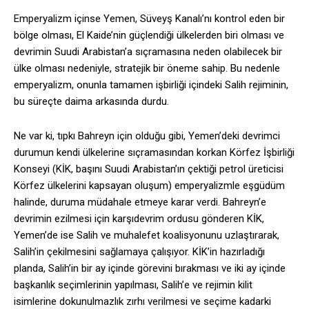
Emperyalizm içinse Yemen, Süveyş Kanalı’nı kontrol eden bir
bölge olması, El Kaide’nin güçlendiği ülkelerden biri olması ve
devrimin Suudi Arabistan’a sıçramasına neden olabilecek bir
ülke olması nedeniyle, stratejik bir öneme sahip. Bu nedenle
emperyalizm, onunla tamamen işbirliği içindeki Salih rejiminin,
bu süreçte daima arkasında durdu.
Ne var ki, tıpkı Bahreyn için olduğu gibi, Yemen’deki devrimci
durumun kendi ülkelerine sıçramasından korkan Körfez İşbirliği
Konseyi (KİK, başını Suudi Arabistan’ın çektiği petrol üreticisi
Körfez ülkelerini kapsayan oluşum) emperyalizmle eşgüdüm
halinde, duruma müdahale etmeye karar verdi. Bahreyn’e
devrimin ezilmesi için karşıdevrim ordusu gönderen KİK,
Yemen’de ise Salih ve muhalefet koalisyonunu uzlaştırarak,
Salih’in çekilmesini sağlamaya çalışıyor. KİK’in hazırladığı
planda, Salih’in bir ay içinde görevini bırakması ve iki ay içinde
başkanlık seçimlerinin yapılması, Salih’e ve rejimin kilit
isimlerine dokunulmazlık zırhı verilmesi ve seçime kadarki