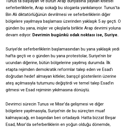
Tunus’ta başlayan ve bütün Arap dünyasına yayılan kitlesel
seferberliklerle, Arap sokağı bu sloganla yankılanıyor. Tunus’ta
Bin Ali diktatörlüğünün devrilmesi ve seferberliklerin diğer
bölgelere yayılmaya başlaması üzerinden yaklaşık 5 ay geçti. O
günden bu yana, inişler ve çıkışlarla birlikte Arap devrimi yoluna
devam ediyor.
Devrimin bugünkü odak noktası ise, Suriye.
Suriye’de seferberliklerin başlamasından bu yana yaklaşık yedi
hafta geçti ve o günden bu yana protestolar, Suriye’nin bir
ucundan diğerine, bütün bölgelerine yayılmış durumda. İlk
etapta rejimden demokratik reformlar talep eden ve Esad’ı
doğrudan hedef almayan kitleler, barışçıl gösterilerin üzerine
ateş açılmasıyla tutumunu değiştirdi ve temel talep Esad’ın
gitmesi ve Esad rejiminin yıkılmasına dönüştü.
Devrimci sürecin Tunus ve Mısır’da gelişmesi ve diğer
bölgelere yayılmasıyla, Suriye’nin de bu süreçten muaf
kalmayacağı, en başından beri ortadaydı. Hatta bizzat Beşar
Esad, Mısır’da seferberliklerin en yoğun olduğu dönemde,