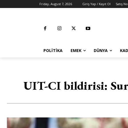
Friday, August 7, 2026
Giriş Yap / Kayıt Ol
Satış No
POLITIKA
EMEK
DÜNYA
KAD
UIT-CI bildirisi: Su