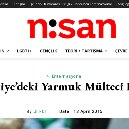
ktaları
İletişim
İşçilerin Uluslararası Birliği – Dördüncü Enternasyonal
Languag
IN
LGBTİ+
GENÇLIK
TEORI / TARTIŞMA
ÇEVRE
4. Enternasyonal
riye’deki Yarmuk Mülteci
By:
UIT-CI
Date:
13 April 2015