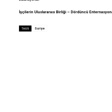
İşçilerin Uluslararası Birliği – Dördüncü Enternasyon
Suriye
TAGS