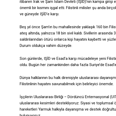
itibaren Irak ve Şam İslam Devleti (IŞİD)’nin kampa girişi 
önemli bir kısmını işgal etti. Filistinli milisler şu anda 
ve güneyde IŞİD’e karşı.
Beş yıl önce Şam’ın bu mahallesinde yaklaşık 160 bin Filis
ateş altında, yalnızca 18 bin sivil kaldı. Sivillerin arası
saldırılarından ötürü onlarca kişi hayatını kaybetti ve yüzle
Durum oldukça vahim düzeyde.
Son günlerde, IŞİD ve Esad’a karşı mücadeleye yeni Filistin
oldu. Bugün her zamankinden daha fazla Suriye’de Esad’ın ka
Dünya halklarının bu halk direnişiyle uluslararası dayanı
Filistinlinin hayatını savunabilmek için belirleyici önemde.
İşçilerin Uluslararası Birliği – Dördüncü Enternasyonal (U
uluslararası kesimleri destekliyoruz. Siyasi ve toplumsal 
hareketleri Yarmuk halkıyla dayanışma ve destek doğrultus
bulunuyoruz.