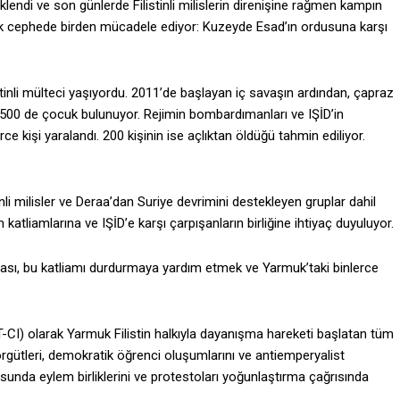
eklendi ve son günlerde Filistinli milislerin direnişine rağmen kampın
birçok cephede birden mücadele ediyor: Kuzeyde Esad’ın ordusuna karşı
tinli mülteci yaşıyordu. 2011’de başlayan iç savaşın ardından, çapraz
nda 3500 de çocuk bulunuyor. Rejimin bombardımanları ve IŞİD’in
rce kişi yaralandı. 200 kişinin ise açlıktan öldüğü tahmin ediliyor.
li milisler ve Deraa’dan Suriye devrimini destekleyen gruplar dahil
tliamlarına ve IŞİD’e karşı çarpışanların birliğine ihtiyaç duyuluyor.
şması, bu katliamı durdurmaya yardım etmek ve Yarmuk’taki binlerce
IT-CI) olarak Yarmuk Filistin halkıyla dayanışma hareketi başlatan tüm
örgütleri, demokratik öğrenci oluşumlarını ve antiemperyalist
unda eylem birliklerini ve protestoları yoğunlaştırma çağrısında