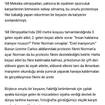
’68 Meksika olimpiyatları, yalnızca iki siyahinin sporculuk
kariyerlerinin bitmesine sebep olmamış, bu onurlu protestoya
fikir babalığı yapan rekortmen bir beyazın da kariyerini
sonlandırmıştı.
’68 Olimpiyatları’nda 200 metre koşusu tamamlandığında 3.
gelen siyahi atlet, 2. gelen beyaz atlete sorar: “İnsan haklarına
inanıyor musun?” Peter Norman cevaplar: “Evet inanıyorum.”
Bunun üzerine Carlos aklıllarındaki protesto fikrini Norman’a
açar. Norman da bu protesto fikrini desteklediğini belirtir. Hatta
beyaz atlet bu fikre katılmakla kalmaz, prtestonun bir çift deri
eldiveni giyen iki siyah atletin, eldivenli ellerini tam da Amerikan
marşınınn okunduğu anda yumruk yaparak havaya kaldırmaları
ile gerçekleşmesi fikrini de üretir.
Böylece onurlu bir beyazın, fakirliği betimlemek için çıplak
ayakla kürsüye gelen iki mücadeleci siyaha verdiği destek ile
dünya tarihine kazınan, fotoğrafta gördüğümüz ırkçılık karşıtı