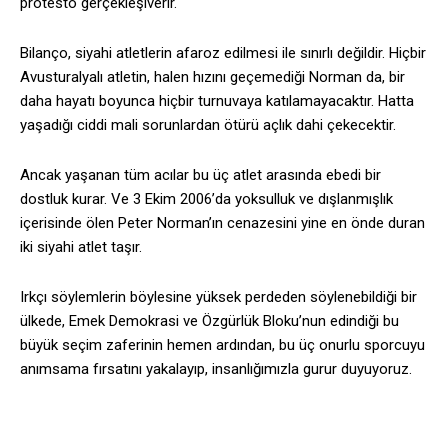
protesto gerçekleşiverir.
Bilanço, siyahi atletlerin afaroz edilmesi ile sınırlı değildir. Hiçbir
Avusturalyalı atletin, halen hızını geçemediği Norman da, bir
daha hayatı boyunca hiçbir turnuvaya katılamayacaktır. Hatta
yaşadığı ciddi mali sorunlardan ötürü açlık dahi çekecektir.
Ancak yaşanan tüm acılar bu üç atlet arasında ebedi bir
dostluk kurar. Ve 3 Ekim 2006’da yoksulluk ve dışlanmışlık
içerisinde ölen Peter Norman’ın cenazesini yine en önde duran
iki siyahi atlet taşır.
Irkçı söylemlerin böylesine yüksek perdeden söylenebildiği bir
ülkede, Emek Demokrasi ve Özgürlük Bloku’nun edindiği bu
büyük seçim zaferinin hemen ardından, bu üç onurlu sporcuyu
anımsama fırsatını yakalayıp, insanlığımızla gurur duyuyoruz.