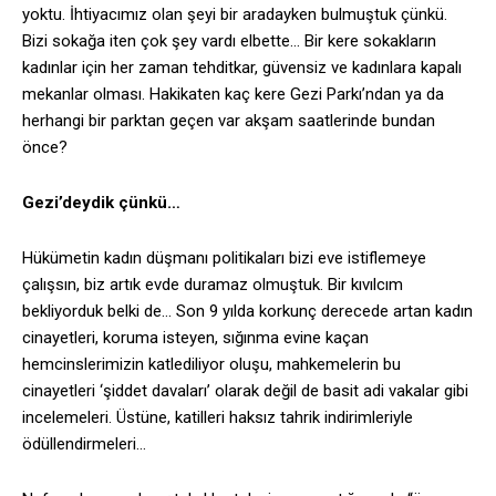
yoktu. İhtiyacımız olan şeyi bir aradayken bulmuştuk çünkü.
Bizi sokağa iten çok şey vardı elbette… Bir kere sokakların
kadınlar için her zaman tehditkar, güvensiz ve kadınlara kapalı
mekanlar olması. Hakikaten kaç kere Gezi Parkı’ndan ya da
herhangi bir parktan geçen var akşam saatlerinde bundan
önce?
Gezi’deydik çünkü…
Hükümetin kadın düşmanı politikaları bizi eve istiflemeye
çalışsın, biz artık evde duramaz olmuştuk. Bir kıvılcım
bekliyorduk belki de… Son 9 yılda korkunç derecede artan kadın
cinayetleri, koruma isteyen, sığınma evine kaçan
hemcinslerimizin katlediliyor oluşu, mahkemelerin bu
cinayetleri ‘şiddet davaları’ olarak değil de basit adi vakalar gibi
incelemeleri. Üstüne, katilleri haksız tahrik indirimleriyle
ödüllendirmeleri…