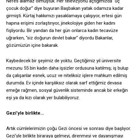
Nefes alamaz olmuştuk. Her televizyonu açtığımızda “üç
çocuk doğur” diye buyuran Başbakan yatak odamıza kadar
girmişti. Kürtaj hakkımızı yasaklamaya çalışıyor, ertesi gün
hapına erişimi zorlaştırıyor, jinekolojiye giden her kadını
fişliyordu. Bir yandan da her gün onlarca kadın tecavüze
uğrarken, “siz doğurun devlet bakar” diyordu Bakanlar,
gözümüzün içine bakarak.
Kaybedecek bir şeyimiz de yoktu. Geçtiğimiz yıl üniversite
mezunu 55 bin kadın daha işsizler ordusuna katılmış; iş bulup
da çalışanlar esnek, ucuz ve niteliksiz işlere mahkum edilmiş
durumda. Ev içinde karşılıksız olarak sarf ettiğimiz devasa
emeğe rağmen, sosyal güvenlik sisteminde ancak bir erkeğin
eşi ya da kızı olarak yer bulabiliyoruz.
Gezi’yle birlikte…
Artık cümlelerimizin çoğu Gezi öncesi ve sonrası diye başlıyor.
Gezi’yle birlikte biraraya gelmeyi, direnmeyi ve dayanışmayı