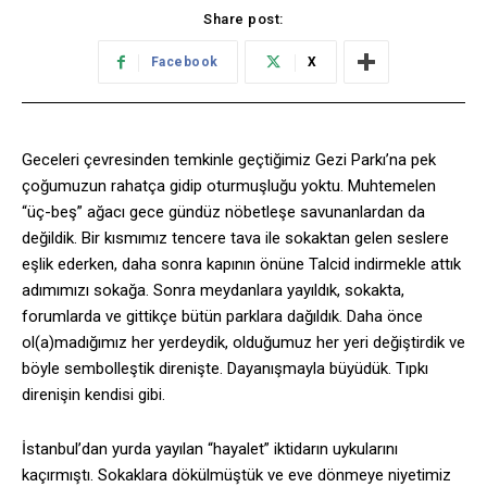
Share post:
Facebook
X
Geceleri çevresinden temkinle geçtiğimiz Gezi Parkı’na pek
çoğumuzun rahatça gidip oturmuşluğu yoktu. Muhtemelen
“üç-beş” ağacı gece gündüz nöbetleşe savunanlardan da
değildik. Bir kısmımız tencere tava ile sokaktan gelen seslere
eşlik ederken, daha sonra kapının önüne Talcid indirmekle attık
adımımızı sokağa. Sonra meydanlara yayıldık, sokakta,
forumlarda ve gittikçe bütün parklara dağıldık. Daha önce
ol(a)madığımız her yerdeydik, olduğumuz her yeri değiştirdik ve
böyle sembolleştik direnişte. Dayanışmayla büyüdük. Tıpkı
direnişin kendisi gibi.
İstanbul’dan yurda yayılan “hayalet” iktidarın uykularını
kaçırmıştı. Sokaklara dökülmüştük ve eve dönmeye niyetimiz