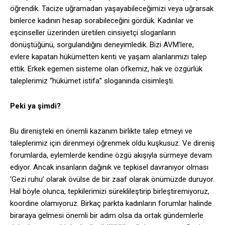
öğrendik. Tacize uğramadan yaşayabileceğimizi veya uğrarsak
binlerce kadının hesap sorabileceğini gördük. Kadınlar ve
eşcinseller üzerinden üretilen cinsiyetçi sloganların
dönüştüğünü, sorgulandığını deneyimledik. Bizi AVM’lere,
evlere kapatan hükümetten kenti ve yaşam alanlarımızı talep
ettik. Erkek egemen sisteme olan öfkemiz, hak ve özgürlük
taleplerimiz “hükümet istifa” sloganında cisimleşti.
Peki ya şimdi?
Bu direnişteki en önemli kazanım birlikte talep etmeyi ve
taleplerimiz için direnmeyi öğrenmek oldu kuşkusuz. Ve direniş
forumlarda, eylemlerde kendine özgü akışıyla sürmeye devam
ediyor. Ancak insanların dağınık ve tepkisel davranıyor olması
‘Gezi ruhu’ olarak övülse de bir zaaf olarak önümüzde duruyor.
Hal böyle olunca, tepkilerimizi süreklileştirip birleştiremiyoruz,
koordine olamıyoruz. Birkaç parkta kadınların forumlar halinde
biraraya gelmesi önemli bir adım olsa da ortak gündemlerle