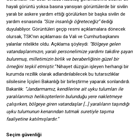
hayali görüntü yoksa basına yansıyan görüntülerde bir sivilin
yaralı bir askere yardım ettiği görülürken bir başka sivilin de
yardım esnasında
“Size insanlığı öğreteceğiz”
dediği
duyulabliyor. Görüntüleri geçip resmi açıklamalara dönecek
olursak, TSK’nın açıklaması da Vali ve Cumhurbaşkanını
yalanlar nitelikte oldu. Açıklama şöyleydi:
“Bölgeye gelen
vatandaşlarımızın, yaralı personelimize yardımı takdire şayan
bulunmuş, milletimizin birlik ve beraberliğinin güzel bir
örneğini teşkil etmiştir.”
Nihayet düzgün işleyen herhangi bir
kurumda rezillik olarak adlandırılabilecek bu tutarsızlıklar
silsilesine İçişleri Bakanlığı bir birleştirme yaparak sonlandırdı.
Bakanlık:
“Jandarmamız, kendilerine ait uyku tulumları ile
yaralılarımızı helikopterlerin bulunduğu yere nakletmeye
çalışırken, bölgeye giren vatandaşlar […] yaralıların taşındığı
uyku tulumunun kenarından tutmak suretiyle taşıma
faaliyetine katılmışlardır.”
Seçim güvenliği