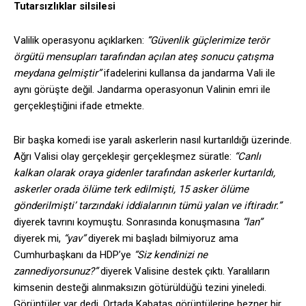
Tutarsızlıklar silsilesi
Valilik operasyonu açıklarken:
“Güvenlik güçlerimize terör
örgütü mensupları tarafından açılan ateş sonucu çatışma
meydana gelmiştir”
ifadelerini kullansa da jandarma Vali ile
aynı görüşte değil. Jandarma operasyonun Valinin emri ile
gerçekleştiğini ifade etmekte.
Bir başka komedi ise yaralı askerlerin nasıl kurtarıldığı üzerinde.
Ağrı Valisi olay gerçekleşir gerçekleşmez süratle:
“Canlı
kalkan olarak oraya gidenler tarafından askerler kurtarıldı,
askerler orada ölüme terk edilmişti, 15 asker ölüme
gönderilmişti’ tarzındaki iddialarının tümü yalan ve iftiradır.”
diyerek tavrını koymuştu. Sonrasında konuşmasına
“lan”
diyerek mi,
“yav”
diyerek mi başladı bilmiyoruz ama
Cumhurbaşkanı da HDP’ye
“Siz kendinizi ne
zannediyorsunuz?”
diyerek Valisine destek çıktı. Yaralıların
kimsenin desteği alınmaksızın götürüldüğü tezini yineledi.
Görüntüler var dedi. Ortada Kabataş görüntülerine bezner bir