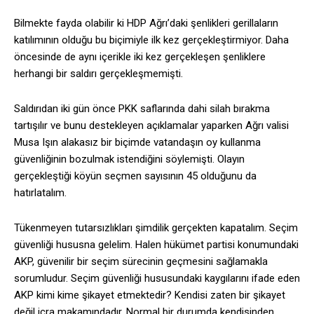
Bilmekte fayda olabilir ki HDP Ağrı’daki şenlikleri gerillaların
katılımının olduğu bu biçimiyle ilk kez gerçekleştirmiyor. Daha
öncesinde de aynı içerikle iki kez gerçekleşen şenliklere
herhangi bir saldırı gerçekleşmemişti.
Saldırıdan iki gün önce PKK saflarında dahi silah bırakma
tartışılır ve bunu destekleyen açıklamalar yaparken Ağrı valisi
Musa Işın alakasız bir biçimde vatandaşın oy kullanma
güvenliğinin bozulmak istendiğini söylemişti. Olayın
gerçekleştiği köyün seçmen sayısının 45 olduğunu da
hatırlatalım.
Tükenmeyen tutarsızlıkları şimdilik gerçekten kapatalım. Seçim
güvenliği hususna gelelim. Halen hükümet partisi konumundaki
AKP, güvenilir bir seçim sürecinin geçmesini sağlamakla
sorumludur. Seçim güvenliği hususundaki kaygılarını ifade eden
AKP kimi kime şikayet etmektedir? Kendisi zaten bir şikayet
değil icra makamındadır. Normal bir durumda kendisinden