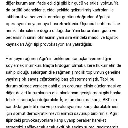
diğer kurumların ifade edildiği gibi bir gücü ve etkisi yoktur. Ya
da örtülü ödeneklerle, ciddi şekilde geliştirilmiş kadroları ile
istihbarat ve benzeri kurumlar gücünü doğrudan Ağrı tipi
operasyonları yapmaya hasretmektedir. Üçüncü bir ihtimal ise
her iki ihtimalin de doğru olduğudur. Yani kurumların gücü ve
becerisinin sınırlı olmasının yanı sıra elindeki maddi ve lojistik
kaynakları Ağrı tipi provokasyonlara yatırdığıdır.
Her şeye rağmen Ağrı’nın beklenen sonuçları vermediğini
söylemek mümkün. Başta Erdoğan olmak üzere hükümetin de
sahip olduğu saldırgan dile rağmen şimdilik toplumun geneline
yayılmış bir savaş çığırtkanlığı baş göstermemiştir. Tabii bu
durum sürece yeniden dahil olan ordunun elinin güçlenmesi ve
diğer devlet kurumlarının etki alanlarının genişlemesi gibi başka
tehlikeli sonuçları doğurabilir. İşte tüm bunlara karşı, AKP’nin
sandıkta geriletilmesi ve provokasyonlara karşı durulabilmesi
için somut demokratik mevzilerimizi savunup birbirimizi Ağrı
tipindeki provokasyonlara karşı uyarıp beraber hareket
etmemizi sağlayacak acak aktif bir seçim süreci geçirmemiz