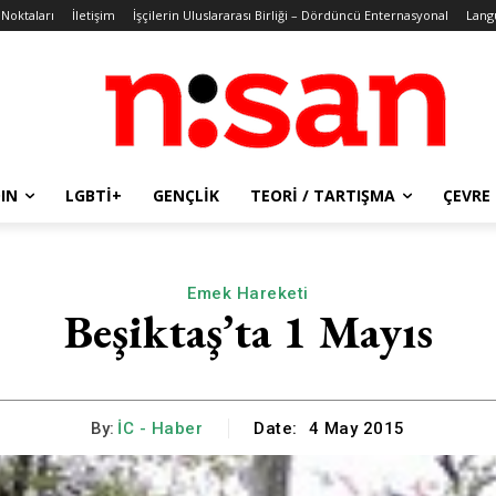
 Noktaları
İletişim
İşçilerin Uluslararası Birliği – Dördüncü Enternasyonal
Lang
IN
LGBTİ+
GENÇLIK
TEORI / TARTIŞMA
ÇEVRE
Emek Hareketi
Beşiktaş’ta 1 Mayıs
By:
İC - Haber
Date:
4 May 2015