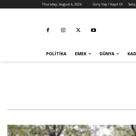
Thursday, August 6, 2026
Giriş Yap / Kayıt Ol
Satış
POLITIKA
EMEK
DÜNYA
KAD