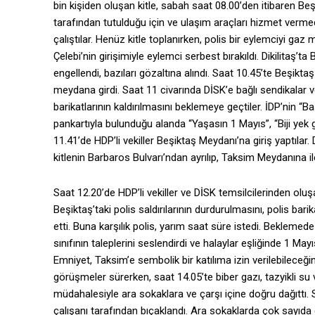
bin kişiden oluşan kitle, sabah saat 08.00’den itibaren Be
tarafından tutulduğu için ve ulaşım araçları hizmet ver
çalıştılar. Henüz kitle toplanırken, polis bir eylemciyi ga
Çelebi’nin girişimiyle eylemci serbest bırakıldı. Dikilitaş’
engellendi, bazıları gözaltına alındı. Saat 10.45’te Beşikta
meydana girdi. Saat 11 civarında DİSK’e bağlı sendikalar v
barikatlarının kaldırılmasını beklemeye geçtiler. İDP’nin “
pankartıyla bulunduğu alanda “Yaşasın 1 Mayıs”, “Biji yek g
11.41’de HDP’li vekiller Beşiktaş Meydanı’na giriş yaptılar. 
kitlenin Barbaros Bulvarı’ndan ayrılıp, Taksim Meydanına i
Saat 12.20’de HDP’li vekiller ve DİSK temsilcilerinden oluş
Beşiktaş’taki polis saldırılarının durdurulmasını, polis bari
etti. Buna karşılık polis, yarım saat süre istedi. Beklemede 
sınıfının taleplerini seslendirdi ve halaylar eşliğinde 1 M
Emniyet, Taksim’e sembolik bir katılıma izin verilebileceğin
görüşmeler sürerken, saat 14.05’te biber gazı, tazyikli su v
müdahalesiyle ara sokaklara ve çarşı içine doğru dağıttı.
çalışanı tarafından bıçaklandı. Ara sokaklarda çok sayıda gö