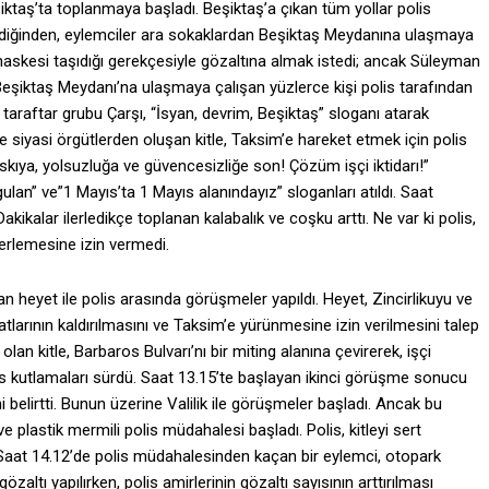
şiktaş’ta toplanmaya başladı. Beşiktaş’a çıkan tüm yollar polis
mediğinden, eylemciler ara sokaklardan Beşiktaş Meydanına ulaşmaya
z maskesi taşıdığı gerekçesiyle gözaltına almak istedi; ancak Süleyman
ta Beşiktaş Meydanı’na ulaşmaya çalışan yüzlerce kişi polis tarafından
ş taraftar grubu Çarşı, “İsyan, devrim, Beşiktaş” sloganı atarak
e siyasi örgütlerden oluşan kitle, Taksim’e hareket etmek için polis
Baskıya, yolsuzluğa ve güvencesizliğe son! Çözüm işçi iktidarı!”
ulan” ve”1 Mayıs’ta 1 Mayıs alanındayız” sloganları atıldı. Saat
Dakikalar ilerledikçe toplanan kalabalık ve coşku arttı. Ne var ki polis,
lerlemesine izin vermedi.
an heyet ile polis arasında görüşmeler yapıldı. Heyet, Zincirlikuyu ve
katlarının kaldırılmasını ve Taksim’e yürünmesine izin verilmesini talep
olan kitle, Barbaros Bulvarı’nı bir miting alanına çevirerek, işçi
ayıs kutlamaları sürdü. Saat 13.15’te başlayan ikinci görüşme sonucu
i belirtti. Bunun üzerine Valilik ile görüşmeler başladı. Ancak bu
e plastik mermili polis müdahalesi başladı. Polis, kitleyi sert
 Saat 14.12’de polis müdahalesinden kaçan bir eylemci, otopark
zaltı yapılırken, polis amirlerinin gözaltı sayısının arttırılması