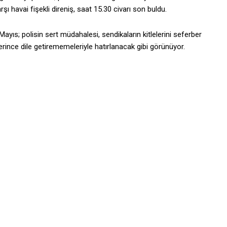
şı havai fişekli direniş, saat 15.30 civarı son buldu.
Mayıs; polisin sert müdahalesi, sendikaların kitlelerini seferber
terince dile getirememeleriyle hatırlanacak gibi görünüyor.