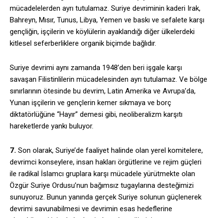
mücadelelerden ayrı tutulamaz. Suriye devriminin kaderi Irak,
Bahreyn, Mısır, Tunus, Libya, Yemen ve baskı ve sefalete karşı
gençliğin, işçilerin ve köylülerin ayaklandığı diğer ülkelerdeki
kitlesel seferberliklere organik biçimde bağlıdır.
Suriye devrimi aynı zamanda 1948’den beri işgale karşı
savaşan Filistinlilerin mücadelesinden ayrı tutulamaz. Ve bölge
sınırlarının ötesinde bu devrim, Latin Amerika ve Avrupa’da,
Yunan işçilerin ve gençlerin kemer sıkmaya ve borç
diktatörlüğüne “Hayır” demesi gibi, neoliberalizm karşıtı
hareketlerde yankı buluyor.
7.
Son olarak, Suriye’de faaliyet halinde olan yerel komitelere,
devrimci konseylere, insan hakları örgütlerine ve rejim güçleri
ile radikal İslamcı gruplara karşı mücadele yürütmekte olan
Özgür Suriye Ordusu’nun bağımsız tugaylarına desteğimizi
sunuyoruz. Bunun yanında gerçek Suriye solunun güçlenerek
devrimi savunabilmesi ve devrimin esas hedeflerine