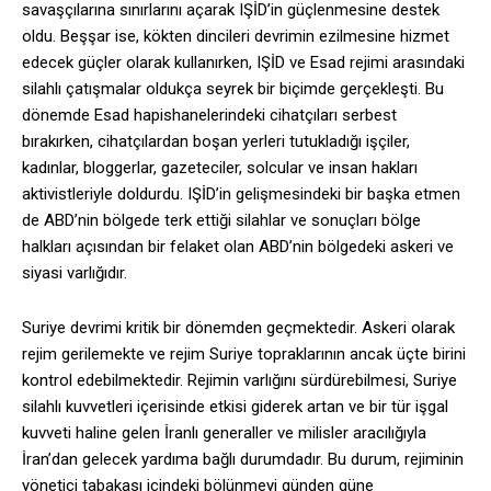
savaşçılarına sınırlarını açarak IŞİD’in güçlenmesine destek
oldu. Beşşar ise, kökten dincileri devrimin ezilmesine hizmet
edecek güçler olarak kullanırken, IŞİD ve Esad rejimi arasındaki
silahlı çatışmalar oldukça seyrek bir biçimde gerçekleşti. Bu
dönemde Esad hapishanelerindeki cihatçıları serbest
bırakırken, cihatçılardan boşan yerleri tutukladığı işçiler,
kadınlar, bloggerlar, gazeteciler, solcular ve insan hakları
aktivistleriyle doldurdu. IŞİD’in gelişmesindeki bir başka etmen
de ABD’nin bölgede terk ettiği silahlar ve sonuçları bölge
halkları açısından bir felaket olan ABD’nin bölgedeki askeri ve
siyasi varlığıdır.
Suriye devrimi kritik bir dönemden geçmektedir. Askeri olarak
rejim gerilemekte ve rejim Suriye topraklarının ancak üçte birini
kontrol edebilmektedir. Rejimin varlığını sürdürebilmesi, Suriye
silahlı kuvvetleri içerisinde etkisi giderek artan ve bir tür işgal
kuvveti haline gelen İranlı generaller ve milisler aracılığıyla
İran’dan gelecek yardıma bağlı durumdadır. Bu durum, rejiminin
yönetici tabakası içindeki bölünmeyi günden güne