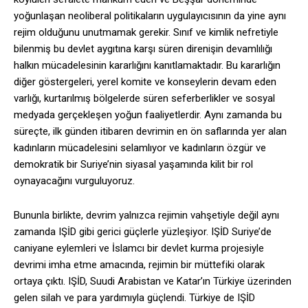
yoğunlaşan neoliberal politikaların uygulayıcısının da yine aynı
rejim olduğunu unutmamak gerekir. Sınıf ve kimlik nefretiyle
bilenmiş bu devlet aygıtına karşı süren direnişin devamlılığı
halkın mücadelesinin kararlığını kanıtlamaktadır. Bu kararlığın
diğer göstergeleri, yerel komite ve konseylerin devam eden
varlığı, kurtarılmış bölgelerde süren seferberlikler ve sosyal
medyada gerçekleşen yoğun faaliyetlerdir. Aynı zamanda bu
süreçte, ilk günden itibaren devrimin en ön saflarında yer alan
kadınların mücadelesini selamlıyor ve kadınların özgür ve
demokratik bir Suriye’nin siyasal yaşamında kilit bir rol
oynayacağını vurguluyoruz.
Bununla birlikte, devrim yalnızca rejimin vahşetiyle değil aynı
zamanda IŞİD gibi gerici güçlerle yüzleşiyor. IŞİD Suriye’de
caniyane eylemleri ve İslamcı bir devlet kurma projesiyle
devrimi imha etme amacında, rejimin bir müttefiki olarak
ortaya çıktı. IŞİD, Suudi Arabistan ve Katar’ın Türkiye üzerinden
gelen silah ve para yardımıyla güçlendi. Türkiye de IŞİD