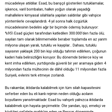
mücadeleye atıldılar.
Esad, bu barışçıl gösterileri tutuklamalar,
işkence, varil bombaları, halkın yoğun olarak yaşadığı
mahallelere kimyasal silahlarla yapılan saldırılar gibi vahşice
yöntemlerle cevaplandırdı. 4 yıl sonra halk özgürlük
mücadelesinin bedelini ağır bir biçimde ödemiş bulunuyor:
%95’i Esad güçleri tarafından katledilen 300.000’den fazla ölü;
sayıları tam olarak bilinmemekle beraber toplamda en az yarım
milyona ulaşan yaralı, tutuklu ve kayıplar… Dahası, tutuklu
sayısının yaklaşık 200 bin kişi olduğu tahmin edilirken, çoğunun
kaderi hala belirsizliğini koruyor. Bu dönemde binlerce köy ve
kent imha edilirken, yurtdışında güvenli bir yer aramaya giden 4
milyondan fazla mültecinin de dâhil olduğu 11 milyondan fazla
Suriyeli, evlerini terk etmeye zorlandı.
Bu rakamlar, iktidarda kalabilmek için tüm silah kapasitesini
seferber eden bu eli kanlı rejimin neden olduğu acıların
boyutlarını yansıtmaktadır. Esad bu vahşeti yalnızca iktidarda
kalabilmek için hayata geçirmekte. Öte yandan, işçi, emekçi ve
köylüleri sefalete mahkûm eden ve Beşşar döneminde