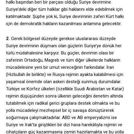
halkı başından beri bir parçası olduğu Suriye devrimine
Suriye’deki diğer tüm halklar gibi haklarını elde edebilmek için
katılmaktadır. Şüphe yok ki, Suriye devriminin zaferi Kürt halkı
için de demokratik hakların kazanılması anlamına gelecektir.
2.
Gerek bölgesel düzeyde gerekse uluslararası düzeyde
Suriye devriminin düşmanı olan güçlerin Suriye’ye dönük her
türlü müdahalesine karşıyız. Bu güçler, devrimin olası bir
zaferinin Ortadoğu, Magreb ve tüm diğer ülkelerde halkların
mücadelesine yeni bir umut vereceğinin farkındalar. İran
(Hizbullah ile birlikte) ve Rusya rejimin ayakta kalabilmesi için
yaşamsal önemde olan askeri desteği sunmuş durumdalar.
Türkiye ve Körfez ülkeleri (özellikle Suudi Arabistan ve Katar)
rejimin düşüşünden sonra ülkenin geleceğini denetim altında
tutabilmek için radikal gerici gruplara destek olmakta ve bu
yolla mücadeleyi mezhepsel bir iç savaşa dönüştürerek
soğurmaya çalışmaktadırlar. ABD ve AB emperyalizmi ise
Suriye ve Irak’ta giriştikleri bir dizi hava harekâtıyla rejimin ve
cihatçıların güç kazanmasına zemin hazırlamakta ve bu yolla