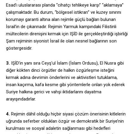
Esad’ı uluslararası planda “cihatçı tehlikeye karşı” “aklamaya”
çalışmaktadır. Bu durum, “bölgesel istikrarı” ve kuzey sınırını
korumayı garanti altına alan rejimle güçlü bağları bulunan
İsrail’in de çıkarınadır. Rejimin Yarmuk kampındaki Filistinli
mültecilerin direnişini kırmak için IŞİD ile gerçekleştirdiği işbirliği
Şam rejiminin siyonist İsrail ile olan nesnel bağlarının son
göstergesidir.
3.
IŞİD’in yanı sıra Ceyş’ul İslam (İslam Ordusu), El Nusra gibi
diğer kökten dinci örgütler de halkın özgürleşme isteğini
kırmak adına devrimin önderlerini ve aktivistleri tutuklama,
insan kaçırma, kafa kesme gibi yöntemlerle onları yok ederek
Suriye halkına gerici ve vahşi iktidarlarını dayatma
arayışındadırlar.
4.
Rejimin dâhil olduğu hiçbir siyasi çözüm önerisinin kitlelerin
uğrunda seferber oldukları özgür ve demokratik bir Suriye’nin
kurulması ve sosyal adaletin sağlanması gibi hedefleri