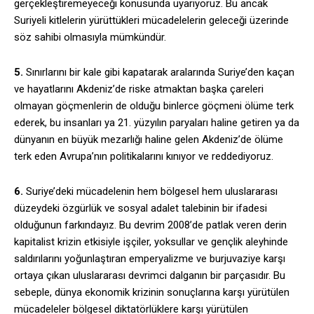
gerçekleştiremeyeceği konusunda uyarıyoruz. Bu ancak
Suriyeli kitlelerin yürüttükleri mücadelelerin geleceği üzerinde
söz sahibi olmasıyla mümkündür.
5.
Sınırlarını bir kale gibi kapatarak aralarında Suriye’den kaçan
ve hayatlarını Akdeniz’de riske atmaktan başka çareleri
olmayan göçmenlerin de olduğu binlerce göçmeni ölüme terk
ederek, bu insanları ya 21. yüzyılın paryaları haline getiren ya da
dünyanın en büyük mezarlığı haline gelen Akdeniz’de ölüme
terk eden Avrupa’nın politikalarını kınıyor ve reddediyoruz.
6.
Suriye’deki mücadelenin hem bölgesel hem uluslararası
düzeydeki özgürlük ve sosyal adalet talebinin bir ifadesi
olduğunun farkındayız. Bu devrim 2008’de patlak veren derin
kapitalist krizin etkisiyle işçiler, yoksullar ve gençlik aleyhinde
saldırılarını yoğunlaştıran emperyalizme ve burjuvaziye karşı
ortaya çıkan uluslararası devrimci dalganın bir parçasıdır. Bu
sebeple, dünya ekonomik krizinin sonuçlarına karşı yürütülen
mücadeleler bölgesel diktatörlüklere karşı yürütülen