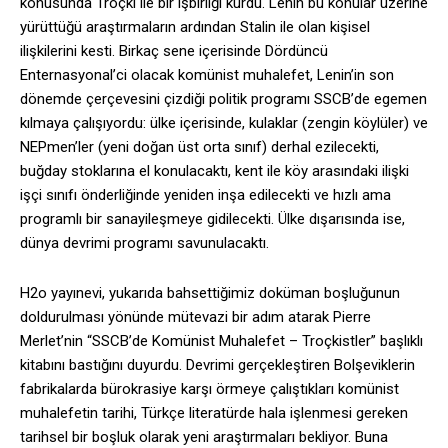
konusunda Troçki ile bir işbirliği kurdu. Lenin bu konular üzerine
yürüttüğü araştırmaların ardından Stalin ile olan kişisel
ilişkilerini kesti. Birkaç sene içerisinde Dördüncü
Enternasyonal’ci olacak komünist muhalefet, Lenin’in son
dönemde çerçevesini çizdiği politik programı SSCB’de egemen
kılmaya çalışıyordu: ülke içerisinde, kulaklar (zengin köylüler) ve
NEPmen’ler (yeni doğan üst orta sınıf) derhal ezilecekti,
buğday stoklarına el konulacaktı, kent ile köy arasındaki ilişki
işçi sınıfı önderliğinde yeniden inşa edilecekti ve hızlı ama
programlı bir sanayileşmeye gidilecekti. Ülke dışarısında ise,
dünya devrimi programı savunulacaktı.
H2o yayınevi, yukarıda bahsettiğimiz doküman boşluğunun
doldurulması yönünde mütevazi bir adım atarak Pierre
Merlet’nin “SSCB’de Komünist Muhalefet – Troçkistler” başlıklı
kitabını bastığını duyurdu. Devrimi gerçekleştiren Bolşeviklerin
fabrikalarda bürokrasiye karşı örmeye çalıştıkları komünist
muhalefetin tarihi, Türkçe literatürde hala işlenmesi gereken
tarihsel bir boşluk olarak yeni araştırmaları bekliyor. Buna