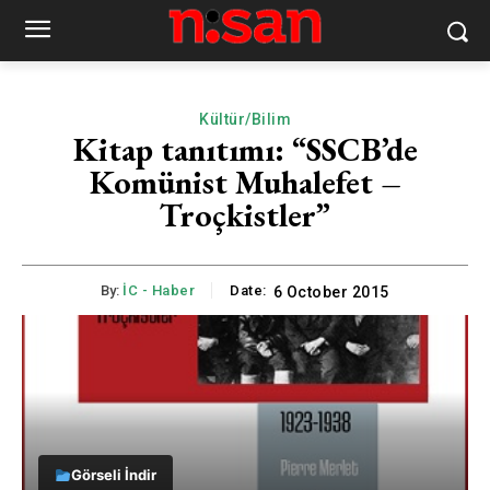
Kültür/Bilim
Kitap tanıtımı: “SSCB’de
Komünist Muhalefet –
Troçkistler”
By:
İC - Haber
Date:
6 October 2015
Görseli İndir