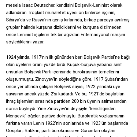
mesela Isaac Deutscher, kendisini Bolşevik-Leninist olarak
adlandıran Troçkist muhalefet üyesi on binlerce işçinin,
Sibirya’da ve Rusya’nın geniş kırlarında, birkaç parçaya ayrılmış
gruplar halinde kurşuna dizildiklerini ve kurşuna dizilmeden
önce Leninist işçilerin tek bir ağızdan Enternasyonal marşını
söylediklerini yazar.
1924 yılında, 1917’nin ilk gününden beri Bolşevik Partisi’ne bağlı
olan üyelerin oranı yüzde birdi. Küçük-burjuva yabancı sınıf
unsurları Bolşevik Parti içerisinde bürokrasinin temellerini
oluşturmuştu. Zinovyev’in söylediğine göre, 1917 Şubat’ından
önce yer altında çalışan Bolşevik sayısı, 1922 yılındaki üye
sayısının ancak yüzde 2’si kadardı. Ve bu, 1921’de başlatılan
ihraç işlemleri sırasında partiden 200 bin üyenin atılmasından
sonra böyleydi. Yine Zinovyev’in deyişiyle “kendiliğinden
Menşevik” öğeler, partiye dolmuştu. Bürokratik yozlaşmanın
farkına varan Lenin 1922’nin sonlarında ve 1923’ün başlarında
Gosplan, Rabkrin, parti bürokrasisi ve Gürcistan olayları