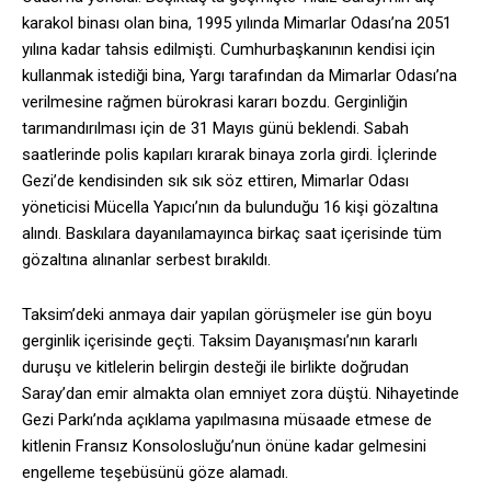
karakol binası olan bina, 1995 yılında Mimarlar Odası’na 2051
yılına kadar tahsis edilmişti. Cumhurbaşkanının kendisi için
kullanmak istediği bina, Yargı tarafından da Mimarlar Odası’na
verilmesine rağmen bürokrasi kararı bozdu. Gerginliğin
tarımandırılması için de 31 Mayıs günü beklendi. Sabah
saatlerinde polis kapıları kırarak binaya zorla girdi. İçlerinde
Gezi’de kendisinden sık sık söz ettiren, Mimarlar Odası
yöneticisi Mücella Yapıcı’nın da bulunduğu 16 kişi gözaltına
alındı. Baskılara dayanılamayınca birkaç saat içerisinde tüm
gözaltına alınanlar serbest bırakıldı.
Taksim’deki anmaya dair yapılan görüşmeler ise gün boyu
gerginlik içerisinde geçti. Taksim Dayanışması’nın kararlı
duruşu ve kitlelerin belirgin desteği ile birlikte doğrudan
Saray’dan emir almakta olan emniyet zora düştü. Nihayetinde
Gezi Parkı’nda açıklama yapılmasına müsaade etmese de
kitlenin Fransız Konsolosluğu’nun önüne kadar gelmesini
engelleme teşebüsünü göze alamadı.