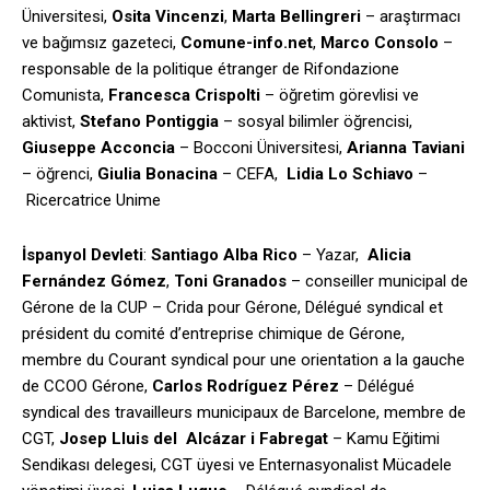
Üniversitesi,
Osita Vincenzi
,
Marta Bellingreri
– araştırmacı
ve bağımsız gazeteci,
Comune-info.net
,
Marco Consolo
–
responsable de la politique étranger de Rifondazione
Comunista,
Francesca Crispolti
– öğretim görevlisi ve
aktivist,
Stefano Pontiggia
– sosyal bilimler öğrencisi,
Giuseppe Acconcia
– Bocconi Üniversitesi,
Arianna Taviani
– öğrenci,
Giulia Bonacina
– CEFA,
Lidia Lo Schiavo
–
Ricercatrice Unime
İspanyol Devleti
:
Santiago Alba Rico
– Yazar,
Alicia
Fernández Gómez
,
Toni Granados
– conseiller municipal de
Gérone de la CUP – Crida pour Gérone, Délégué syndical et
président du comité d’entreprise chimique de Gérone,
membre du Courant syndical pour une orientation a la gauche
de CCOO Gérone,
Carlos Rodríguez Pérez
– Délégué
syndical des travailleurs municipaux de Barcelone, membre de
CGT,
Josep Lluis del
Alcázar i Fabregat
– Kamu Eğitimi
Sendikası delegesi, CGT üyesi ve Enternasyonalist Mücadele