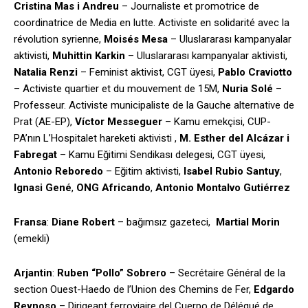
Cristina Mas i Andreu
– Journaliste et promotrice de
coordinatrice de Media en lutte. Activiste en solidarité avec la
révolution syrienne,
Moisés Mesa
– Uluslararası kampanyalar
aktivisti,
Muhittin Karkin
– Uluslararası kampanyalar aktivisti,
Natalia Renzi
– Feminist aktivist, CGT üyesi,
Pablo Craviotto
– Activiste quartier et du mouvement de 15M,
Nuria Solé
–
Professeur. Activiste municipaliste de la Gauche alternative de
Prat (AE-EP),
Víctor Messeguer
– Kamu emekçisi, CUP-
PA’nın L’Hospitalet hareketi aktivisti ,
M. Esther del Alcázar i
Fabregat
– Kamu Eğitimi Sendikası delegesi, CGT üyesi,
Antonio Reboredo
– Eğitim aktivisti,
Isabel Rubio Santuy
,
Ignasi Gené
,
ONG Africando
,
Antonio Montalvo Gutiérrez
Fransa
:
Diane Robert
– bağımsız gazeteci,
Martial Morin
(emekli)
Arjantin
:
Ruben “Pollo” Sobrero
– Secrétaire Général de la
section Ouest-Haedo de l’Union des Chemins de Fer,
Edgardo
Reynoso
– Dirigeant ferroviaire del Cuerpo de Délégué de