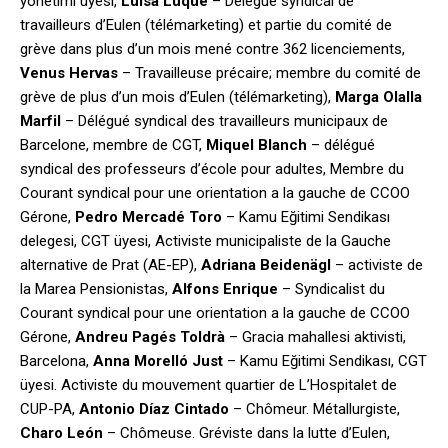
yönetimi üyesi,
Luisa Luque
– Délégué syndical de
travailleurs d’Eulen (télémarketing) et partie du comité de
grève dans plus d’un mois mené contre 362 licenciements,
Venus Hervas
– Travailleuse précaire; membre du comité de
grève de plus d’un mois d’Eulen (télémarketing),
Marga Olalla
Marfil
– Délégué syndical des travailleurs municipaux de
Barcelone, membre de CGT,
Miquel Blanch
– délégué
syndical des professeurs d’école pour adultes, Membre du
Courant syndical pour une orientation a la gauche de CCOO
Gérone,
Pedro Mercadé Toro
– Kamu Eğitimi Sendikası
delegesi, CGT üyesi, Activiste municipaliste de la Gauche
alternative de Prat (AE-EP),
Adriana Beidenägl
– activiste de
la Marea Pensionistas,
Alfons Enrique
– Syndicalist du
Courant syndical pour une orientation a la gauche de CCOO
Gérone,
Andreu Pagés Toldrà
– Gracia mahallesi aktivisti,
Barcelona,
Anna Morelló Just
– Kamu Eğitimi Sendikası, CGT
üyesi. Activiste du mouvement quartier de L’Hospitalet de
CUP-PA,
Antonio Díaz Cintado
– Chômeur. Métallurgiste,
Charo León
– Chômeuse. Gréviste dans la lutte d’Eulen,