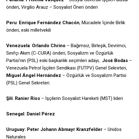
önderi, Virgilio Arauz – Sosyalist Öneri önderi
Peru
:
Enrique Fernández Chacón
, Mücadele İçinde Birlik
önderi, eski milletvekili
Venezuela
:
Orlando Chrino
– Bağımsız, Birleşik, Devrimci,
Sınıfçı Akım (C-CURA) önderi, Sosyalizm ve Özgürlük
Partisi’nin (PSL) eski başkanlık seçimleri adayı,
José Bodas
–
Venezuela Petrol İşçileri Sendikası (FUTPV) Genel Sekreteri,
Miguel Ángel Hernández
– Özgürlük ve Sosyalizm Partisi
(PSL) Genel Sekreteri.
Şili
:
Ranier Rios
– İşçilerin Sosyalist Hareketi (MST) lideri
Senegal: Daniel Pérez
Uruguay: Peter Johann Abmayr Kranzfelder
– Unidos
Naturales