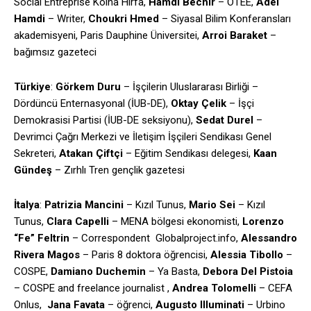
Social Entreprise Kolna Hirfa,
Hamdi Bechir
– OTEE,
Adel
Hamdi
– Writer,
Choukri Hmed
– Siyasal Bilim Konferansları
akademisyeni, Paris Dauphine Üniversitei,
Arroi Baraket
–
bağımsız gazeteci
Türkiye
:
Görkem Duru
– İşçilerin Uluslararası Birliği –
Dördüncü Enternasyonal (İUB-DE),
Oktay Çelik
– İşçi
Demokrasisi Partisi (İUB-DE seksiyonu),
Sedat Durel
–
Devrimci Çağrı Merkezi ve İletişim İşçileri Sendikası Genel
Sekreteri,
Atakan Çiftçi
– Eğitim Sendikası delegesi,
Kaan
Gündeş
– Zırhlı Tren gençlik gazetesi
İtalya
:
Patrizia Mancini
– Kızıl Tunus,
Mario Sei
– Kızıl
Tunus,
Clara Capelli
– MENA bölgesi ekonomisti,
Lorenzo
“Fe” Feltrin
– Correspondent
Globalproject.info,
Alessandro
Rivera Magos
– Paris 8 doktora öğrencisi,
Alessia Tibollo
–
COSPE,
Damiano Duchemin
– Ya Basta,
Debora Del Pistoia
– COSPE and freelance journalist ,
Andrea Tolomelli
– CEFA
Onlus,
Jana Favata
– öğrenci,
Augusto Illuminati
– Urbino