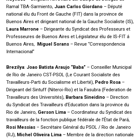
Ramal TBA-Sarmiento,
Juan Carlos Giordano
– Député
national élu du Front de Gauche (FIT) dans la province de
Buenos Aires et dirigeant national de la Gauche Socialiste (IS),
Laura Marrone
– Dirigeante du Syndicat des Professeurs et
Professeures de Buenos Aires et Législateur élu de IS-FIT á
Buenos Aires,
Miguel Sorans
– Revue “Correspondencia
Internacional”
Brezilya
:
Joao Batista Araujo “Baba”
– Conseiller Municipal
de Rio de Janeiro CST-PSOL (Le Courant Socialiste des
Travailleurs-Parti du Socialisme et Liberté),
Pedro Rosa
–
Dirigeant del Sintuff (Niteroi-Rio) et la Fasubra (Federation de
Travailleurs des Universités),
Barbara Sineidino
– Direction
du Syndicat des Travailleurs d’Education dans la province du
Rio de Janeiro,
Gerson Lima
– Coordinateur du Syndicat des
travailleurs de la fonction publique fédérale de l’État de Pará,
Rosi Messias
– Secrétaire Général du PSOL / Rio de Janeiro
(RJ),
Michel Oliveira Lima
– Membre de la direction nationale