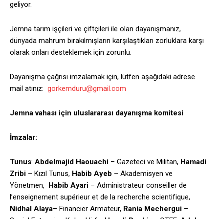
geliyor.
Jemna tarım işçileri ve çiftçileri ile olan dayanışmanız,
dünyada mahrum bırakılmışların karşılaştıkları zorluklara karşı
olarak onları desteklemek için zorunlu.
Dayanışma çağrısı imzalamak için, lütfen aşağıdaki adrese
mail atınız:
gorkemduru@gmail.com
Jemna vahası için uluslararası dayanışma komitesi
İmzalar:
Tunus
:
Abdelmajid Haouachi
– Gazeteci ve Militan,
Hamadi
Zribi
– Kızıl Tunus,
Habib Ayeb
– Akademisyen ve
Yönetmen,
Habib Ayari
– Administrateur conseiller de
l’enseignement supérieur et de la recherche scientifique,
Nidhal Alaya
– Financier Armateur,
Rania Mechergui
–