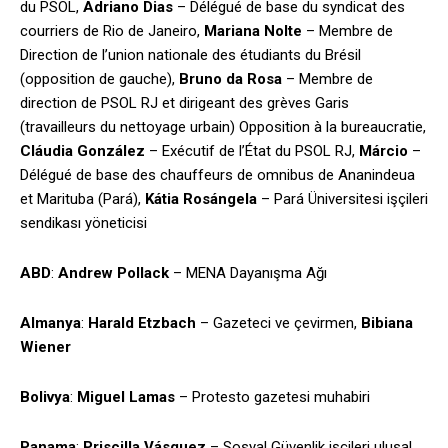
du PSOL,
Adriano Dias
– Délégué de base du syndicat des
courriers de Rio de Janeiro,
Mariana Nolte
– Membre de
Direction de l’union nationale des étudiants du Brésil
(opposition de gauche),
Bruno da Rosa
– Membre de
direction de PSOL RJ et dirigeant des grèves Garis
(travailleurs du nettoyage urbain) Opposition à la bureaucratie,
Cláudia González
– Exécutif de l’État du PSOL RJ,
Márcio
–
Délégué de base des chauffeurs de omnibus de Ananindeua
et Marituba (Pará),
Kátia Rosángela
– Pará Üniversitesi işçileri
sendikası yöneticisi
ABD
:
Andrew Pollack
– MENA Dayanışma Ağı
Almanya
:
Harald Etzbach
– Gazeteci ve çevirmen,
Bibiana
Wiener
Bolivya
:
Miguel Lamas
– Protesto gazetesi muhabiri
Panama
:
Priscilla Vásquez
– Sosyal Güvenlik işçileri ulusal