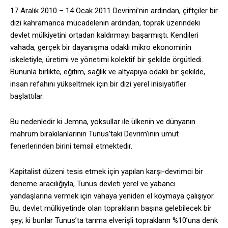
17 Aralık 2010 – 14 Ocak 2011 Devrimi’nin ardından, çiftçiler bir
dizi kahramanca mücadelenin ardından, toprak üzerindeki
devlet mülkiyetini ortadan kaldırmayı başarmıştı. Kendileri
vahada, gerçek bir dayanışma odaklı mikro ekonominin
iskeletiyle, üretimi ve yönetimi kolektif bir şekilde örgütledi.
Bununla birlikte, eğitim, sağlık ve altyapıya odaklı bir şekilde,
insan refahını yükseltmek için bir dizi yerel inisiyatifler
başlattılar.
Bu nedenledir ki Jemna, yoksullar ile ülkenin ve dünyanın
mahrum bırakılanlarının Tunus’taki Devrim’inin umut
fenerlerinden birini temsil etmektedir.
Kapitalist düzeni tesis etmek için yapılan karşı-devrimci bir
deneme aracılığıyla, Tunus devleti yerel ve yabancı
yandaşlarına vermek için vahaya yeniden el koymaya çalışıyor.
Bu, devlet mülkiyetinde olan toprakların başına gelebilecek bir
şey; ki bunlar Tunus’ta tarıma elverişli toprakların %10’una denk