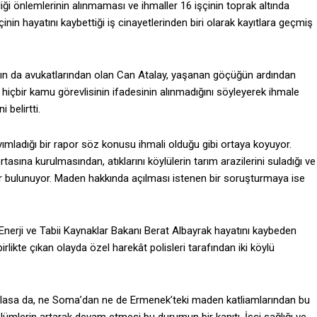
iği önlemlerinin alınmaması ve ihmaller 16 işçinin toprak altında
nin hayatını kaybettiği iş cinayetlerinden biri olarak kayıtlara geçmiş
sının da avukatlarından olan Can Atalay, yaşanan göçüğün ardından
hiçbir kamu görevlisinin ifadesinin alınmadığını söyleyerek ihmale
 belirtti.
ayımladığı bir rapor söz konusu ihmali olduğu gibi ortaya koyuyor.
sına kurulmasından, atıklarını köylülerin tarım arazilerini suladığı ve
ler bulunuyor. Maden hakkında açılması istenen bir soruşturmaya ise
nerji ve Tabii Kaynaklar Bakanı Berat Albayrak hayatını kaybeden
rlikte çıkan olayda özel harekât polisleri tarafından iki köylü
rarlasa da, ne Soma’dan ne de Ermenek’teki maden katliamlarından bu