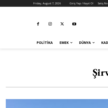
Friday, August 7, 2026
Giriş Yap / Kayıt Ol
Satış No
POLITIKA
EMEK
DÜNYA
KAD
Şir