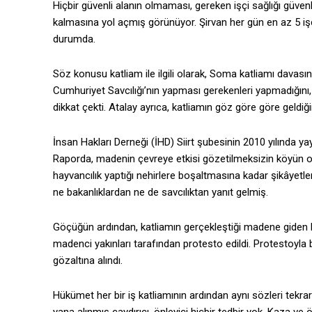
Hiçbir güvenli alanın olmaması, gereken işçi sağlığı güvenl
kalmasına yol açmış görünüyor. Şirvan her gün en az 5 işçi
durumda.
Söz konusu katliam ile ilgili olarak, Soma katliamı dava
Cumhuriyet Savcılığı’nın yapması gerekenleri yapmadığını, 
dikkat çekti. Atalay ayrıca, katliamın göz göre göre geldiğini
İnsan Hakları Derneği (İHD) Siirt şubesinin 2010 yılında y
Raporda, madenin çevreye etkisi gözetilmeksizin köyün orta
hayvancılık yaptığı nehirlere boşaltmasına kadar şikâyet
ne bakanlıklardan ne de savcılıktan yanıt gelmiş.
Göçüğün ardından, katliamın gerçekleştiği madene giden E
madenci yakınları tarafından protesto edildi. Protestoyla bi
gözaltına alındı.
Hükümet her bir iş katliamının ardından aynı sözleri tek