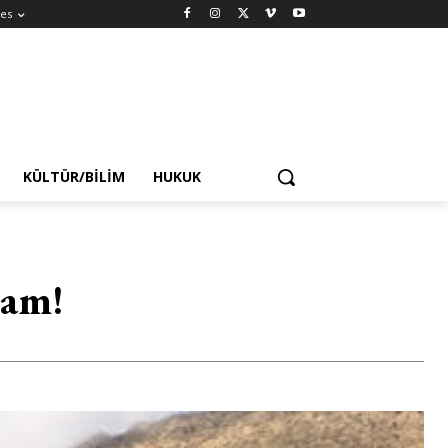
es
KÜLTÜR/BILIM
HUKUK
iam!