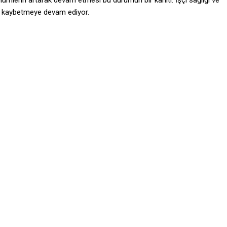
 ölümlerin artarak devam etmesi bu durumun bir kanıtı. İşçi sağlığı ve
ını kaybetmeye devam ediyor.