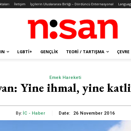
ktaları
İletişim
İşçilerin Uluslararası Birliği – Dördüncü Enternasyonal
Languag
IN
LGBTİ+
GENÇLIK
TEORI / TARTIŞMA
ÇEVRE
Emek Hareketi
van: Yine ihmal, yine katl
By:
İC - Haber
Date:
26 November 2016