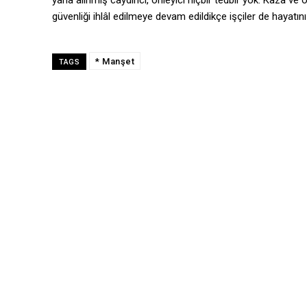
yana alınmış caydırıcı, önleyici hiçbir tedbir yok. Kaza ve
güvenliği ihlâl edilmeye devam edildikçe işçiler de hayat
* Manşet
TAGS