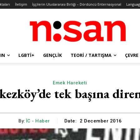
ktaları
İletişim
İşçilerin Uluslararası Birliği – Dördüncü Enternasyonal
Languag
IN
LGBTİ+
GENÇLIK
TEORI / TARTIŞMA
ÇEVRE
Emek Hareketi
kezköy’de tek başına diren
By:
İC - Haber
Date:
2 December 2016