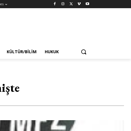
es
KÜLTÜR/BILIM
HUKUK
işte