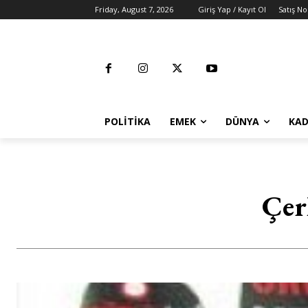
Friday, August 7, 2026
Giriş Yap / Kayıt Ol
Satış No
POLITIKA
EMEK
DÜNYA
KAD
Çer