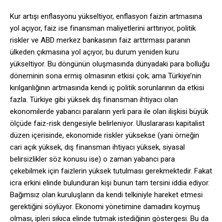
Kur artışı enflasyonu yükseltiyor, enflasyon faizin artmasına
yol açıyor, faiz ise finansman maliyetlerini arttırıyor, politik
riskler ve ABD merkez bankasının faiz arttırması paranın
ülkeden çıkmasına yol açıyor, bu durum yeniden kuru
yükseltiyor. Bu döngünün oluşmasında dünyadaki para bolluğu
döneminin sona ermiş olmasının etkisi çok; ama Türkiye’nin
kırılganlığının artmasında kendi iç politik sorunlarının da etkisi
fazla. Türkiye gibi yüksek dış finansman ihtiyacı olan
ekonomilerde yabancı paraların yerli para ile olan ilişkisi büyük
ölçüde faiz-risk dengesiyle belirleniyor. Uluslararası kapitalist
düzen içerisinde, ekonomide riskler yüksekse (yani örneğin
cari açık yüksek, dış finansman ihtiyacı yüksek, siyasal
belirsizlikler söz konusu ise) o zaman yabancı para
çekebilmek için faizlerin yüksek tutulması gerekmektedir. Fakat
icra erkini elinde bulunduran kişi bunun tam tersini iddia ediyor.
Bağımsız olan kuruluşların da kendi telkiniyle hareket etmesi
gerektiğini söylüyor. Ekonomi yönetimine damadını koymuş
olması, ipleri sıkıca elinde tutmak istediğinin göstergesi. Bu da