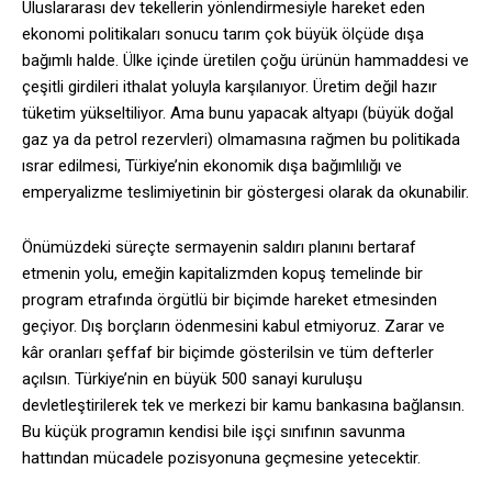
Uluslararası dev tekellerin yönlendirmesiyle hareket eden
ekonomi politikaları sonucu tarım çok büyük ölçüde dışa
bağımlı halde. Ülke içinde üretilen çoğu ürünün hammaddesi ve
çeşitli girdileri ithalat yoluyla karşılanıyor. Üretim değil hazır
tüketim yükseltiliyor. Ama bunu yapacak altyapı (büyük doğal
gaz ya da petrol rezervleri) olmamasına rağmen bu politikada
ısrar edilmesi, Türkiye’nin ekonomik dışa bağımlılığı ve
emperyalizme teslimiyetinin bir göstergesi olarak da okunabilir.
Önümüzdeki süreçte sermayenin saldırı planını bertaraf
etmenin yolu, emeğin kapitalizmden kopuş temelinde bir
program etrafında örgütlü bir biçimde hareket etmesinden
geçiyor. Dış borçların ödenmesini kabul etmiyoruz. Zarar ve
kâr oranları şeffaf bir biçimde gösterilsin ve tüm defterler
açılsın. Türkiye’nin en büyük 500 sanayi kuruluşu
devletleştirilerek tek ve merkezi bir kamu bankasına bağlansın.
Bu küçük programın kendisi bile işçi sınıfının savunma
hattından mücadele pozisyonuna geçmesine yetecektir.