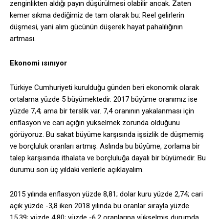
zenginlikten aldığı payın düşürülmesi olabilir ancak. Zaten
kemer sıkma dediğimiz de tam olarak bu: Reel gelirlerin
düşmesi, yani alım gücünün düşerek hayat pahalılığının
artması.
Ekonomi ısınıyor
Türkiye Cumhuriyeti kurulduğu günden beri ekonomik olarak
ortalama yüzde 5 büyümektedir. 2017 büyüme oranımız ise
yüzde 7,4; ama bir terslik var. 7,4 oranının yakalanması için
enflasyon ve cari açığın yükselmek zorunda olduğunu
görüyoruz. Bu sakat büyüme karşısında işsizlik de düşmemiş
ve borçluluk oranları artmış. Aslında bu büyüme, zorlama bir
talep karşısında ithalata ve borçluluğa dayalı bir büyümedir. Bu
durumu son üç yıldaki verilerle açıklayalım.
2015 yılında enflasyon yüzde 8,81; dolar kuru yüzde 2,74; cari
açık yüzde -3,8 iken 2018 yılında bu oranlar sırayla yüzde
15,39; yüzde 4,80; yüzde -6,2 oranlarına yükselmiş durumda.