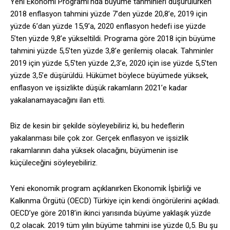
Yeni Ekonomi Programı’nda büyüme tahminleri düşürülürken
2018 enflasyon tahmini yüzde 7’den yüzde 20,8’e, 2019 için
yüzde 6’dan yüzde 15,9’a, 2020 enflasyon hedefi ise yüzde
5’ten yüzde 9,8’e yükseltildi. Programa göre 2018 için büyüme
tahmini yüzde 5,5’ten yüzde 3,8’e gerilemiş olacak. Tahminler
2019 için yüzde 5,5’ten yüzde 2,3’e, 2020 için ise yüzde 5,5’ten
yüzde 3,5’e düşürüldü. Hükümet böylece büyümede yüksek,
enflasyon ve işsizlikte düşük rakamların 2021’e kadar
yakalanamayacağını ilan etti.
Biz de kesin bir şekilde söyleyebiliriz ki, bu hedeflerin
yakalanması bile çok zor. Gerçek enflasyon ve işsizlik
rakamlarının daha yüksek olacağını, büyümenin ise
küçüleceğini söyleyebiliriz.
Yeni ekonomik program açıklanırken Ekonomik İşbirliği ve
Kalkınma Örgütü (OECD) Türkiye için kendi öngörülerini açıkladı.
OECD’ye göre 2018’in ikinci yarısında büyüme yaklaşık yüzde
0,2 olacak. 2019 tüm yılın büyüme tahmini ise yüzde 0,5. Bu şu