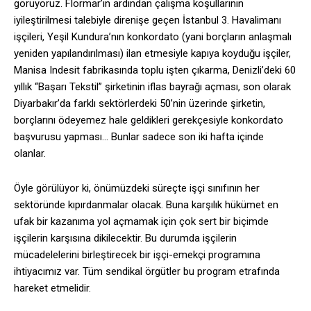
görüyoruz. Flormar’ın ardından çalışma koşullarının
iyileştirilmesi talebiyle direnişe geçen İstanbul 3. Havalimanı
işçileri, Yeşil Kundura’nın konkordato (yani borçların anlaşmalı
yeniden yapılandırılması) ilan etmesiyle kapıya koyduğu işçiler,
Manisa Indesit fabrikasında toplu işten çıkarma, Denizli’deki 60
yıllık “Başarı Tekstil” şirketinin iflas bayrağı açması, son olarak
Diyarbakır’da farklı sektörlerdeki 50’nin üzerinde şirketin,
borçlarını ödeyemez hale geldikleri gerekçesiyle konkordato
başvurusu yapması… Bunlar sadece son iki hafta içinde
olanlar.
Öyle görülüyor ki, önümüzdeki süreçte işçi sınıfının her
sektöründe kıpırdanmalar olacak. Buna karşılık hükümet en
ufak bir kazanıma yol açmamak için çok sert bir biçimde
işçilerin karşısına dikilecektir. Bu durumda işçilerin
mücadelelerini birleştirecek bir işçi-emekçi programına
ihtiyacımız var. Tüm sendikal örgütler bu program etrafında
hareket etmelidir.