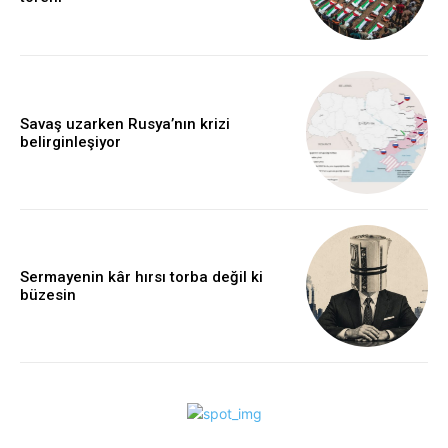
Savaş uzarken Rusya’nın krizi
belirginleşiyor
Sermayenin kâr hırsı torba değil ki
büzesin