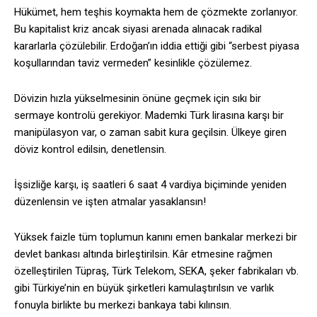
Hükümet, hem teşhis koymakta hem de çözmekte zorlanıyor.
Bu kapitalist kriz ancak siyasi arenada alınacak radikal
kararlarla çözülebilir. Erdoğan’ın iddia ettiği gibi “serbest piyasa
koşullarından taviz vermeden” kesinlikle çözülemez.
Dövizin hızla yükselmesinin önüne geçmek için sıkı bir
sermaye kontrolü gerekiyor. Mademki Türk lirasına karşı bir
manipülasyon var, o zaman sabit kura geçilsin. Ülkeye giren
döviz kontrol edilsin, denetlensin.
İşsizliğe karşı, iş saatleri 6 saat 4 vardiya biçiminde yeniden
düzenlensin ve işten atmalar yasaklansın!
Yüksek faizle tüm toplumun kanını emen bankalar merkezi bir
devlet bankası altında birleştirilsin. Kâr etmesine rağmen
özelleştirilen Tüpraş, Türk Telekom, SEKA, şeker fabrikaları vb.
gibi Türkiye’nin en büyük şirketleri kamulaştırılsın ve varlık
fonuyla birlikte bu merkezi bankaya tabi kılınsın.