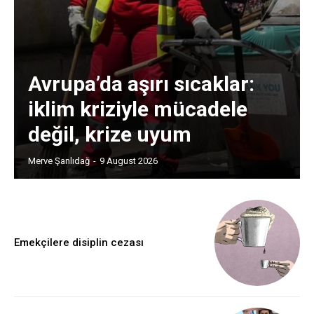
Avrupa’da aşırı sıcaklar:
iklim kriziyle mücadele
değil, krize uyum
Merve Şanlıdağ
-
9 August 2026
Emekçilere disiplin cezası