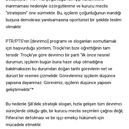
inanmaması nedeniyle özörgütlenme ve kurucu meclis
“stratejisini” öne sürmekte. Bu, işçilerin çoğunluğunun inandığı
burjuva demokrasi yanılsamasına oportünist bir şekilde teslim
olmaktır.
PTR/PTS’nin [devrimci] programı ve sloganları somutlamak
için başvurduğu yöntem, Troçki’nin bize öğrettiğinin tam
tersidir. Troçki’ye göre devrimci bir parti “ilk önce nesnel
durumun, işçilerin bugün buna hazır olup olmadığına
bakılmaksızın bu durumdan doğan tarihi görevlerin net ve
dürüst bir resmini çizmelidir. Görevlerimiz işçilerin düşünce
yapısına dayanmaz. Görevimiz, işçilerin düşünce yapısını
geliştirmektir.”*
Bu nedenle Şili’deki stratejik slogan, hızla gelişen tüm devrimci
süreçlerde olduğu gibi, bir kurucu meclis seçimleri çağrısı değil,
Piñera’nın defolması ve bir işçi-emekçi hükümeti için
mücadele etmektir.