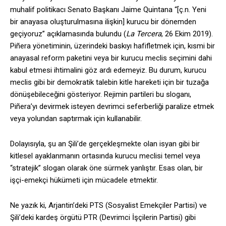
muhalif politikacı Senato Başkanı Jaime Quintana “[ç.n. Yeni
bir anayasa oluşturulmasına ilişkin] kurucu bir dönemden
geçiyoruz” açıklamasında bulundu (
La Tercera
, 26 Ekim 2019).
Piñera yönetiminin, üzerindeki baskıyı hafifletmek için, kısmi bir
anayasal reform paketini veya bir kurucu meclis seçimini dahi
kabul etmesi ihtimalini göz ardı edemeyiz. Bu durum, kurucu
meclis gibi bir demokratik talebin kitle hareketi için bir tuzağa
dönüşebileceğini gösteriyor. Rejimin partileri bu sloganı,
Piñera’yı devirmek isteyen devrimci seferberliği paralize etmek
veya yolundan saptırmak için kullanabilir.
Dolayısıyla, şu an Şili’de gerçekleşmekte olan isyan gibi bir
kitlesel ayaklanmanın ortasında kurucu meclisi temel veya
“stratejik” slogan olarak öne sürmek yanlıştır. Esas olan, bir
işçi-emekçi hükümeti için mücadele etmektir.
Ne yazık ki, Arjantin’deki PTS (Sosyalist Emekçiler Partisi) ve
Şili’deki kardeş örgütü PTR (Devrimci İşçilerin Partisi) gibi