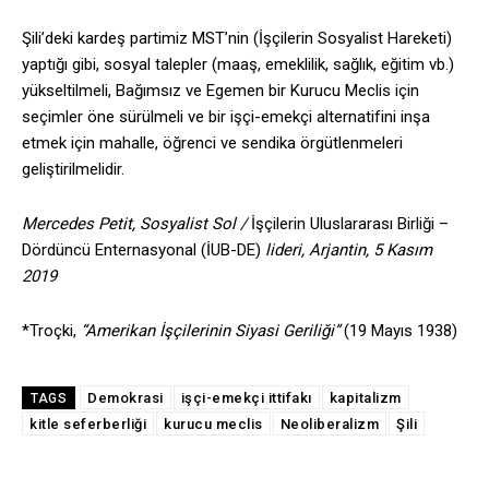
Şili’deki kardeş partimiz MST’nin (İşçilerin Sosyalist Hareketi)
yaptığı gibi, sosyal talepler (maaş, emeklilik, sağlık, eğitim vb.)
yükseltilmeli, Bağımsız ve Egemen bir Kurucu Meclis için
seçimler öne sürülmeli ve bir işçi-emekçi alternatifini inşa
etmek için mahalle, öğrenci ve sendika örgütlenmeleri
geliştirilmelidir.
Mercedes Petit, Sosyalist Sol /
İşçilerin Uluslararası Birliği –
Dördüncü Enternasyonal (İUB-DE)
lideri, Arjantin, 5 Kasım
2019
*Troçki,
“Amerikan İşçilerinin Siyasi Geriliği”
(19 Mayıs 1938)
Demokrasi
işçi-emekçi ittifakı
kapitalizm
TAGS
kitle seferberliği
kurucu meclis
Neoliberalizm
Şili