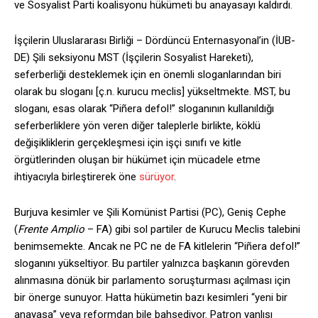
ve Sosyalist Parti koalisyonu hükümeti bu anayasayı kaldırdı.
İşçilerin Uluslararası Birliği – Dördüncü Enternasyonal’in (İUB-
DE) Şili seksiyonu MST (İşçilerin Sosyalist Hareketi),
seferberliği desteklemek için en önemli sloganlarından biri
olarak bu sloganı [ç.n. kurucu meclis] yükseltmekte. MST, bu
sloganı, esas olarak “Piñera defol!” sloganının kullanıldığı
seferberliklere yön veren diğer taleplerle birlikte, köklü
değişikliklerin gerçekleşmesi için işçi sınıfı ve kitle
örgütlerinden oluşan bir hükümet için mücadele etme
ihtiyacıyla birleştirerek öne
sürüyor
.
Burjuva kesimler ve Şili Komünist Partisi (PC), Geniş Cephe
(
Frente Amplio
– FA) gibi sol partiler de Kurucu Meclis talebini
benimsemekte. Ancak ne PC ne de FA kitlelerin “Piñera defol!”
sloganını yükseltiyor. Bu partiler yalnızca başkanın görevden
alınmasına dönük bir parlamento soruşturması açılması için
bir önerge sunuyor. Hatta hükümetin bazı kesimleri “yeni bir
anayasa” veya reformdan bile bahsediyor. Patron yanlısı