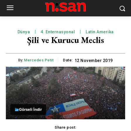
Dünya
4. Enternasyonal
Latin Amerika
Şili ve Kurucu Meclis
By:
Mercedes Petit
Date:
12 November 2019
Görseli İndir
Share post: