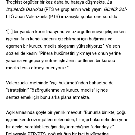
Troçkist örgütler bir kez daha bu hataya düşmekte.
La
Izquierda Diario’da
(PTS ve gruplarının web yayını
Günlük Sol
-
LID) Juan Valenzuela (PTR) imzasıyla şunlar öne sürüldü:
“[…] bir yandan koordinasyonu ve özörgütlenmeyi geliştirirken,
işçi sınıfının kendi kaderini çizebilmesi için bağımsız ve
egemen bir kurucu meclis sloganını yükseltiyoruz.” Ve son
sözleri de kesin: “Piñera hükümetini yıkmayı ve onun yerine
yasama ve geçici yürütme işlevlerini üstlenen bir kurucu
meclis tesis etmeyi öneriyoruz.”
Valenzuela, metninde “işçi hükümeti”nden bahsetse de
“stratejisini” “özörgütlenme ve kurucu meclis” içinde
sentezlemek için bunu arka plana atmakta.
Açıklamasında şöyle bir yenilik mevcut: “Bununla birlikte, çoğu
işçinin kendi özörgütlenmelerinden, bir işçi hükümetinden yeni
bir devlet yaratılabileceğini düşünmediğinin farkındayız.”
Dolayısıyla PTR/PTS, çoğunluğun bir işçi hükümetine