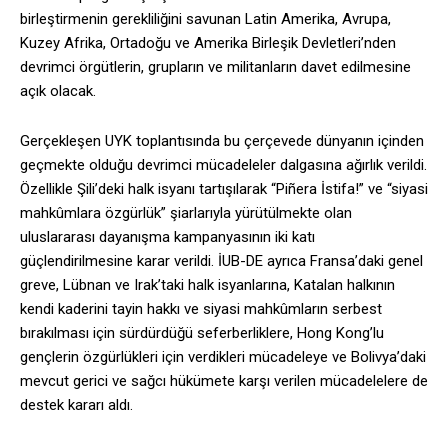
birleştirmenin gerekliliğini savunan Latin Amerika, Avrupa,
Kuzey Afrika, Ortadoğu ve Amerika Birleşik Devletleri’nden
devrimci örgütlerin, grupların ve militanların davet edilmesine
açık olacak.
Gerçekleşen UYK toplantısında bu çerçevede dünyanın içinden
geçmekte olduğu devrimci mücadeleler dalgasına ağırlık verildi.
Özellikle Şili’deki halk isyanı tartışılarak “Piñera İstifa!” ve “siyasi
mahkûmlara özgürlük” şiarlarıyla yürütülmekte olan
uluslararası dayanışma kampanyasının iki katı
güçlendirilmesine karar verildi. İUB-DE ayrıca Fransa’daki genel
greve, Lübnan ve Irak’taki halk isyanlarına, Katalan halkının
kendi kaderini tayin hakkı ve siyasi mahkûmların serbest
bırakılması için sürdürdüğü seferberliklere, Hong Kong’lu
gençlerin özgürlükleri için verdikleri mücadeleye ve Bolivya’daki
mevcut gerici ve sağcı hükümete karşı verilen mücadelelere de
destek kararı aldı.