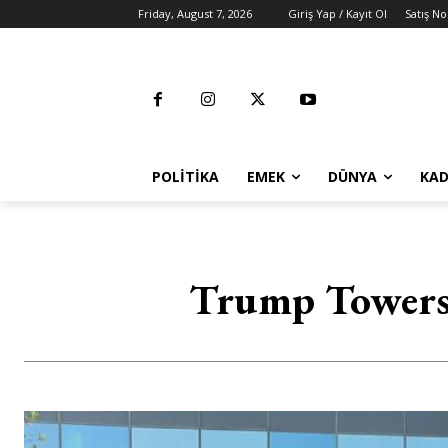
Friday, August 7, 2026
Giriş Yap / Kayıt Ol
Satış No
POLITIKA
EMEK
DÜNYA
KAD
Trump Towers 