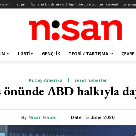
ktaları
İletişim
İşçilerin Uluslararası Birliği – Dördüncü Enternasyonal
Languag
IN
LGBTİ+
GENÇLIK
TEORI / TARTIŞMA
ÇEVRE
Kuzey Amerika
Yerel haberler
önünde ABD halkıyla da
By:
Nisan Haber
Date:
5 June 2020