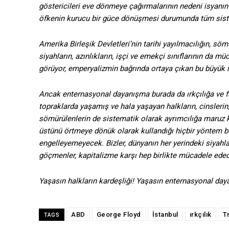
göstericileri eve dönmeye çağırmalarının nedeni isyanın ı
öfkenin kurucu bir güce dönüşmesi durumunda tüm siste
Amerika Birleşik Devletleri’nin tarihi yayılmacılığın, sömü
siyahların, azınlıkların, işçi ve emekçi sınıflarının da 
görüyor, emperyalizmin bağrında ortaya çıkan bu büyük i
Ancak enternasyonal dayanışma burada da ırkçılığa ve fa
topraklarda yaşamış ve hala yaşayan halkların, cinslerin,
sömürülenlerin de sistematik olarak ayrımcılığa maruz ka
üstünü örtmeye dönük olarak kullandığı hiçbir yöntem bu
engelleyemeyecek. Bizler, dünyanın her yerindeki siyahlar v
göçmenler, kapitalizme karşı hep birlikte mücadele ede
Yaşasın halkların kardeşliği! Yaşasın enternasyonal day
ABD
George Floyd
İstanbul
ırkçılık
T
TAGS