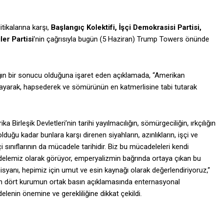
tikalarına karşı,
Başlangıç Kolektifi, İşçi Demokrasisi Partisi,
er Partisi
’nin çağrısıyla bugün (5 Haziran) Trump Towers önünde
ğın bir sonucu olduğuna işaret eden açıklamada, “Amerikan
dışlayarak, hapsederek ve sömürünün en katmerlisine tabi tutarak
ka Birleşik Devletleri’nin tarihi yayılmacılığın, sömürgeciliğin, ırkçılığın
 olduğu kadar bunlara karşı direnen siyahların, azınlıkların, işçi ve
 sınıflarının da mücadele tarihidir. Biz bu mücadeleleri kendi
elemiz olarak görüyor, emperyalizmin bağrında ortaya çıkan bu
isyanı, hepimiz için umut ve esin kaynağı olarak değerlendiriyoruz,”
n dört kurumun ortak basın açıklamasında enternasyonal
lenin önemine ve gerekliliğine dikkat çekildi.