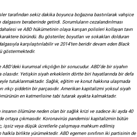
ler tarafından sekiz dakika boyunca boğazına bastırılarak vahşice
o dalgasını beraberinde getirdi. Sorumluların cezalandırılması
üdahalesi ve ABD hükümetinin olaya karışan polisleri kollayan tavrı
karaktere büründü. Bu gösteriler, boyutları ve sokakları dolduran
algasıyla karşılaştırılabilir ve 2014’ten beridir devam eden Black
nü göstermektedir.
e ABD’deki kurumsal ırkçılığın bir sonucudur. ABD’de bir siyahın
olasıdır. Yetişkin siyah erkeklerin dörtte biri hayatlarında bir defa
kçeyle tutuklanmaktadır. Sağlık, eğitim ve konut hakkına ulaşmada
rı ırkçı şiddetin bir parçasıdır. Amerikan kapitalizmi yoksul siyah
sömürünün en katmerlisine tabi tutarak ayakta kalmaktadır.
 insanın ölümüne neden olan bir sağlık krizi ve sadece iki ayda 40
çinde ortaya çıkmasıdır. Koronavirüs pandemisi kapitalizmin bütün
nç, işsiz veya düşük ücretlerle çalışmaya mahkum edilmiş
halkla birlikte yürümektedir. ABD egemen sınıfının iki partisinin de