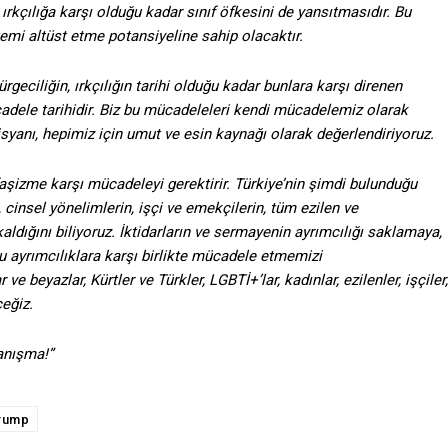
rkçılığa karşı olduğu kadar sınıf öfkesini de yansıtmasıdır. Bu
mi altüst etme potansiyeline sahip olacaktır.
rgeciliğin, ırkçılığın tarihi olduğu kadar bunlara karşı direnen
mücadele tarihidir. Biz bu mücadeleleri kendi mücadelemiz olarak
syanı, hepimiz için umut ve esin kaynağı olarak değerlendiriyoruz.
şizme karşı mücadeleyi gerektirir. Türkiye’nin şimdi bulunduğu
 cinsel yönelimlerin, işçi ve emekçilerin, tüm ezilen ve
ldığını biliyoruz. İktidarların ve sermayenin ayrımcılığı saklamaya,
 ayrımcılıklara karşı birlikte mücadele etmemizi
e beyazlar, Kürtler ve Türkler, LGBTİ+’lar, kadınlar, ezilenler, işçiler,
ceğiz.
anışma!”
rump