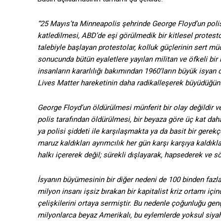
“25 Mayıs’ta Minneapolis şehrinde George Floyd’un polis
katledilmesi, ABD’de eşi görülmedik bir kitlesel protest
talebiyle başlayan protestolar, kolluk güçlerinin sert m
sonucunda bütün eyaletlere yayılan militan ve öfkeli bir 
insanların kararlılığı bakımından 1960’ların büyük isyan d
Lives Matter hareketinin daha radikalleşerek büyüdüğü
George Floyd’un öldürülmesi münferit bir olay değildir v
polis tarafından öldürülmesi, bir beyaza göre üç kat daha 
ya polisi şiddeti ile karşılaşmakta ya da basit bir gere
maruz kaldıkları ayrımcılık her gün karşı karşıya kaldıkla
halkı içererek değil; sürekli dışlayarak, hapsederek ve 
İsyanın büyümesinin bir diğer nedeni de 100 binden fazla
milyon insanı işsiz bırakan bir kapitalist kriz ortamı i
çelişkilerini ortaya sermiştir. Bu nedenle çoğunluğu ge
milyonlarca beyaz Amerikalı, bu eylemlerde yoksul siyah 