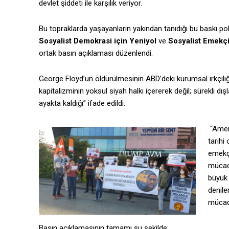
devlet şiddeti ile karşılık veriyor.
Bu topraklarda yaşayanların yakından tanıdığı bu baskı poli
Sosyalist Demokrasi için Yeniyol
ve
Sosyalist Emekçil
ortak basın açıklaması düzenlendi.
George Floyd’un öldürülmesinin ABD’deki kurumsal ırkçılı
kapitalizminin yoksul siyah halkı içererek değil; sürekli 
ayakta kaldığı” ifade edildi.
“Ameri
tarihi
emekçi
mücad
büyük 
denile
mücade
Basın açıklamasının tamamı şu şekilde: