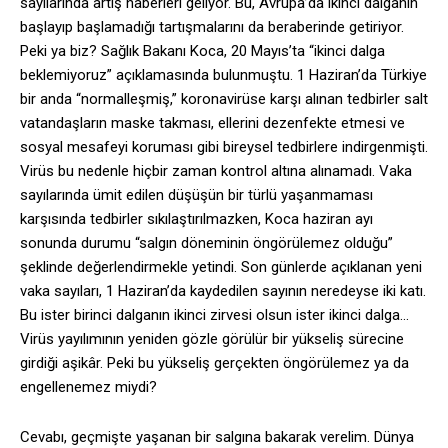
sayılarında artış haberleri geliyor. Bu, Avrupa’da ikinci dalganın
başlayıp başlamadığı tartışmalarını da beraberinde getiriyor.
Peki ya biz? Sağlık Bakanı Koca, 20 Mayıs’ta “ikinci dalga
beklemiyoruz” açıklamasında bulunmuştu. 1 Haziran’da Türkiye
bir anda “normalleşmiş,” koronavirüse karşı alınan tedbirler salt
vatandaşların maske takması, ellerini dezenfekte etmesi ve
sosyal mesafeyi koruması gibi bireysel tedbirlere indirgenmişti.
Virüs bu nedenle hiçbir zaman kontrol altına alınamadı. Vaka
sayılarında ümit edilen düşüşün bir türlü yaşanmaması
karşısında tedbirler sıkılaştırılmazken, Koca haziran ayı
sonunda durumu “salgın döneminin öngörülemez olduğu”
şeklinde değerlendirmekle yetindi. Son günlerde açıklanan yeni
vaka sayıları, 1 Haziran’da kaydedilen sayının neredeyse iki katı.
Bu ister birinci dalganın ikinci zirvesi olsun ister ikinci dalga…
Virüs yayılımının yeniden gözle görülür bir yükseliş sürecine
girdiği aşikâr. Peki bu yükseliş gerçekten öngörülemez ya da
engellenemez miydi?
Cevabı, geçmişte yaşanan bir salgına bakarak verelim. Dünya