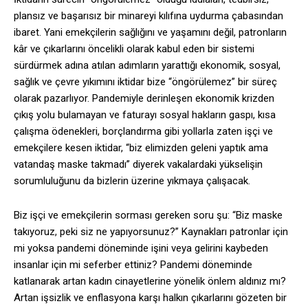
plansız ve başarısız bir minareyi kılıfına uydurma çabasından
ibaret. Yani emekçilerin sağlığını ve yaşamını değil, patronların
kâr ve çıkarlarını öncelikli olarak kabul eden bir sistemi
sürdürmek adına atılan adımların yarattığı ekonomik, sosyal,
sağlık ve çevre yıkımını iktidar bize “öngörülemez” bir süreç
olarak pazarlıyor. Pandemiyle derinleşen ekonomik krizden
çıkış yolu bulamayan ve faturayı sosyal hakların gaspı, kısa
çalışma ödenekleri, borçlandırma gibi yollarla zaten işçi ve
emekçilere kesen iktidar, “biz elimizden geleni yaptık ama
vatandaş maske takmadı” diyerek vakalardaki yükselişin
sorumluluğunu da bizlerin üzerine yıkmaya çalışacak.
Biz işçi ve emekçilerin sorması gereken soru şu: “Biz maske
takıyoruz, peki siz ne yapıyorsunuz?” Kaynakları patronlar için
mi yoksa pandemi döneminde işini veya gelirini kaybeden
insanlar için mi seferber ettiniz? Pandemi döneminde
katlanarak artan kadın cinayetlerine yönelik önlem aldınız mı?
Artan işsizlik ve enflasyona karşı halkın çıkarlarını gözeten bir