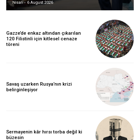
Nisan
-
6 August 2026
Gazze’de enkaz altından çıkarılan
120 Filistinli için kitlesel cenaze
töreni
Savaş uzarken Rusya’nın krizi
belirginleşiyor
Sermayenin kâr hırsı torba değil ki
büzesin