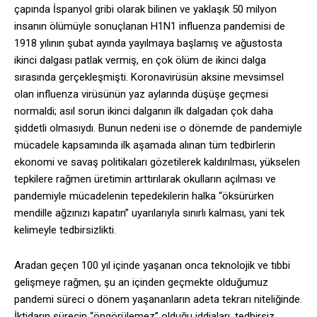
çapında İspanyol gribi olarak bilinen ve yaklaşık 50 milyon
insanın ölümüyle sonuçlanan H1N1 influenza pandemisi de
1918 yılının şubat ayında yayılmaya başlamış ve ağustosta
ikinci dalgası patlak vermiş, en çok ölüm de ikinci dalga
sırasında gerçekleşmişti. Koronavirüsün aksine mevsimsel
olan influenza virüsünün yaz aylarında düşüşe geçmesi
normaldi; asıl sorun ikinci dalganın ilk dalgadan çok daha
şiddetli olmasıydı. Bunun nedeni ise o dönemde de pandemiyle
mücadele kapsamında ilk aşamada alınan tüm tedbirlerin
ekonomi ve savaş politikaları gözetilerek kaldırılması, yükselen
tepkilere rağmen üretimin arttırılarak okulların açılması ve
pandemiyle mücadelenin tepedekilerin halka “öksürürken
mendille ağzınızı kapatın” uyarılarıyla sınırlı kalması, yani tek
kelimeyle tedbirsizlikti.
Aradan geçen 100 yıl içinde yaşanan onca teknolojik ve tıbbi
gelişmeye rağmen, şu an içinden geçmekte olduğumuz
pandemi süreci o dönem yaşananların adeta tekrarı niteliğinde.
İktidarın sürecin “öngörülemez” olduğu iddiaları, tedbirsiz,