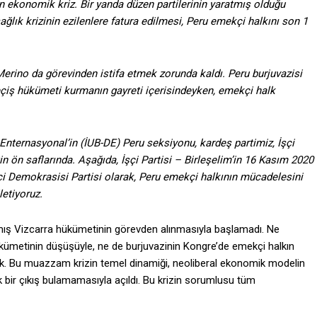
 ekonomik kriz. Bir yanda düzen partilerinin yaratmış olduğu
sağlık krizinin ezilenlere fatura edilmesi, Peru emekçi halkını son 1
Merino da görevinden istifa etmek zorunda kaldı. Peru burjuvazisi
çiş hükümeti kurmanın gayreti içerisindeyken, emekçi halk
 Enternasyonal’in (İUB-DE) Peru seksiyonu, kardeş partimiz, İşçi
n ön saflarında. Aşağıda, İşçi Partisi – Birleşelim’in 16 Kasım 2020
İşçi Demokrasisi Partisi olarak, Peru emekçi halkının mücadelesini
letiyoruz.
ş Vizcarra hükümetinin görevden alınmasıyla başlamadı. Ne
ükümetinin düşüşüyle, ne de burjuvazinin Kongre’de emekçi halkın
k. Bu muazzam krizin temel dinamiği, neoliberal ekonomik modelin
bir çıkış bulamamasıyla açıldı. Bu krizin sorumlusu tüm