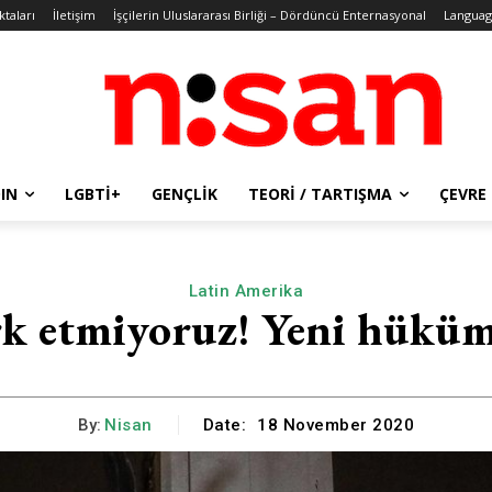
ktaları
İletişim
İşçilerin Uluslararası Birliği – Dördüncü Enternasyonal
Languag
IN
LGBTİ+
GENÇLIK
TEORI / TARTIŞMA
ÇEVRE
Latin Amerika
erk etmiyoruz! Yeni hükü
By:
Nisan
Date:
18 November 2020