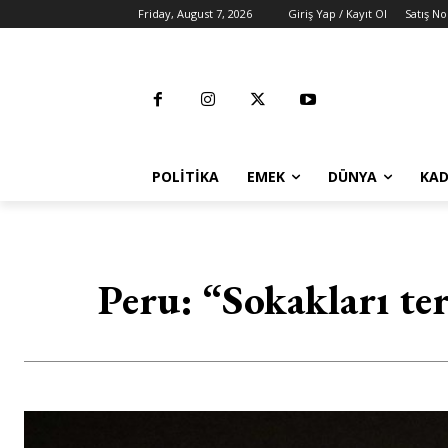
Friday, August 7, 2026
Giriş Yap / Kayıt Ol
Satış No
POLITIKA
EMEK
DÜNYA
KAD
Peru: “Sokakları t