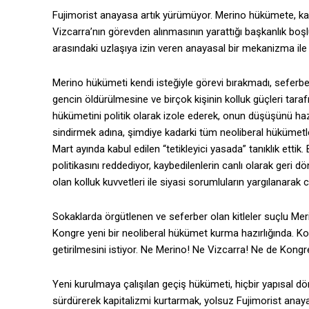
Fujimorist anayasa artık yürümüyor. Merino hükümete, kapit
Vizcarra’nın görevden alınmasının yarattığı başkanlık bo
arasındaki uzlaşıya izin veren anayasal bir mekanizma ile
Merino hükümeti kendi isteğiyle görevi bırakmadı, seferber
gencin öldürülmesine ve birçok kişinin kolluk güçleri tar
hükümetini politik olarak izole ederek, onun düşüşünü hazırl
sindirmek adına, şimdiye kadarki tüm neoliberal hükümetle
Mart ayında kabul edilen “tetikleyici yasada” tanıklık ett
politikasını reddediyor, kaybedilenlerin canlı olarak geri dö
olan kolluk kuvvetleri ile siyasi sorumluların yargılanarak 
Sokaklarda örgütlenen ve seferber olan kitleler suçlu Mer
Kongre yeni bir neoliberal hükümet kurma hazırlığında. K
getirilmesini istiyor. Ne Merino! Ne Vizcarra! Ne de Kong
Yeni kurulmaya çalışılan geçiş hükümeti, hiçbir yapısal
sürdürerek kapitalizmi kurtarmak, yolsuz Fujimorist anay