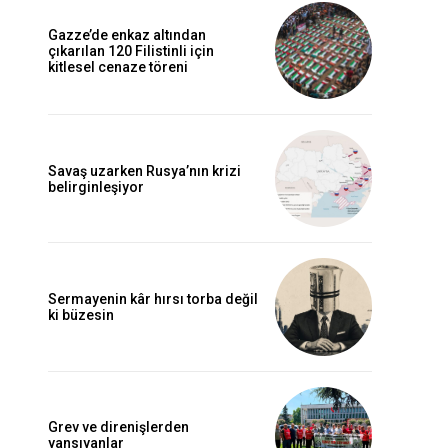
Gazze’de enkaz altından
çıkarılan 120 Filistinli için
kitlesel cenaze töreni
Savaş uzarken Rusya’nın krizi
belirginleşiyor
Sermayenin kâr hırsı torba değil
ki büzesin
Grev ve direnişlerden
yansıyanlar