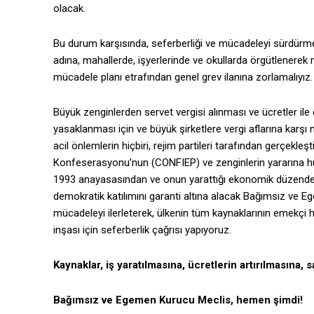
olacak.
Bu durum karşısında, seferberliği ve mücadeleyi sürdürme
adına, mahallerde, işyerlerinde ve okullarda örgütlenerek 
mücadele planı etrafından genel grev ilanına zorlamalıyız.
Büyük zenginlerden servet vergisi alınması ve ücretler ile
yasaklanması için ve büyük şirketlere vergi aflarına karş
acil önlemlerin hiçbiri, rejim partileri tarafından gerçekleş
Konfeserasyonu’nun (CONFIEP) ve zenginlerin yararına hükm
1993 anayasasından ve onun yarattığı ekonomik düzenden 
demokratik katılımını garanti altına alacak Bağımsız ve 
mücadeleyi ilerleterek, ülkenin tüm kaynaklarının emekçi h
inşası için seferberlik çağrısı yapıyoruz.
Kaynaklar, iş yaratılmasına, ücretlerin artırılmasına, s
Bağımsız ve Egemen Kurucu Meclis, hemen şimdi!