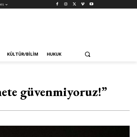
es
KÜLTÜR/BILIM
HUKUK
mete güvenmiyoruz!”