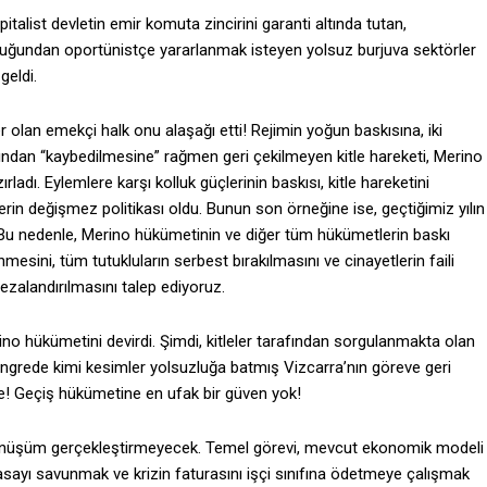
alist devletin emir komuta zincirini garanti altında tutan,
şluğundan oportünistçe yararlanmak isteyen yolsuz burjuva sektörler
 geldi.
 olan emekçi halk onu alaşağı etti! Rejimin yoğun baskısına, iki
afından “kaybedilmesine” rağmen geri çekilmeyen kitle hareketi, Merino
adı. Eylemlere karşı kolluk güçlerinin baskısı, kitle hareketini
rin değişmez politikası oldu. Bunun son örneğine ise, geçtiğimiz yılın
ik. Bu nedenle, Merino hükümetinin ve diğer tüm hükümetlerin baskı
nmesini, tüm tutukluların serbest bırakılmasını ve cinayetlerin faili
cezalandırılmasını talep ediyoruz.
ino hükümetini devirdi. Şimdi, kitleler tarafından sorgulanmakta olan
ongrede kimi kesimler yolsuzluğa batmış Vizcarra’nın göreve geri
re! Geçiş hükümetine en ufak bir güven yok!
 dönüşüm gerçekleştirmeyecek. Temel görevi, mevcut ekonomik modeli
asayı savunmak ve krizin faturasını işçi sınıfına ödetmeye çalışmak