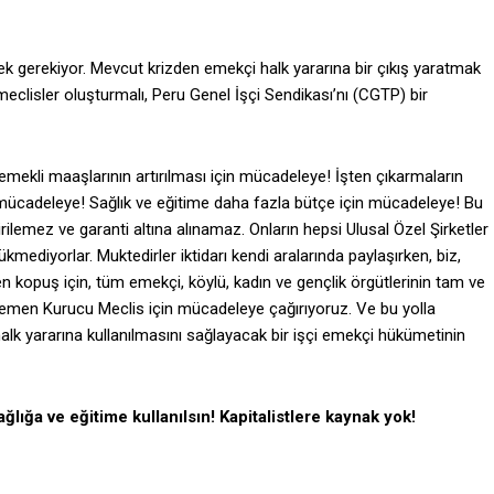
k gerekiyor. Mevcut krizden emekçi halk yararına bir çıkış yaratmak
meclisler oluşturmalı, Peru Genel İşçi Sendikası’nı (CGTP) bir
 emekli maaşlarının artırılması için mücadeleye! İşten çıkarmaların
ı mücadeleye! Sağlık ve eğitime daha fazla bütçe için mücadeleye! Bu
tirilemez ve garanti altına alınamaz. Onların hepsi Ulusal Özel Şirketler
ediyorlar. Muktedirler iktidarı kendi aralarında paylaşırken, biz,
kopuş için, tüm emekçi, köylü, kadın ve gençlik örgütlerinin tam ve
Egemen Kurucu Meclis için mücadeleye çağırıyoruz. Ve bu yolla
alk yararına kullanılmasını sağlayacak bir işçi emekçi hükümetinin
ağlığa ve eğitime kullanılsın! Kapitalistlere kaynak yok!