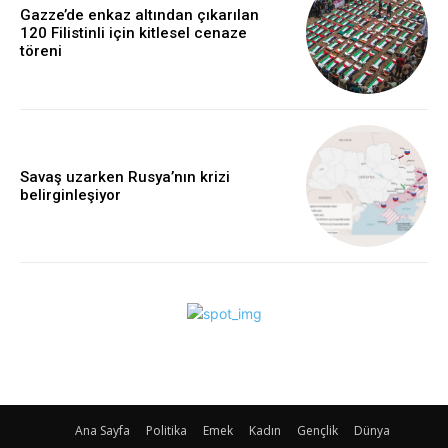
Gazze’de enkaz altından çıkarılan
120 Filistinli için kitlesel cenaze
töreni
Savaş uzarken Rusya’nın krizi
belirginleşiyor
Ana Sayfa
Politika
Emek
Kadın
Gençlik
Dünya