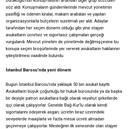
Durakoğlu’nun konuşmasının ardından diğer grup sözcüleri
söz aldı. Konuşmaların gündemlerinde mevcut yönetimin
pasifliği ve ödenen kiralar, makam arabaları ve yapılan
organizasyonlarla bütçelerin suistimali yer aldı. Adaylar
tarafından her seçim dönemi olduğu gibi yine stajyer
avukatların ücretsiz ve sigortasız çalışmaları gerçeği
vurgulandı. Mevcut yönetim de yönetimde değilmişçesine bu
konuya seçim broşürlerinde yer vererek avukatların haklarının
iyileştirilmesi vaadinde bulundu.
İstanbul Barosu’nda yeni dönem
Bugün İstanbul Barosu’nda yaklaşık 50 bin avukat kayıtlı.
Avukatların büyük çoğunluğu bir hukuk bürosunda ya da başka
bir deyişle patron avukatlara bağlı olarak veyahut şirketlerde
işçi olarak çalışıyorlar. Genelde Bağ-Kur’lu olarak kendi
sigortalarını ödeyerek asgari, ücretin biraz üzerindeki
seviyelerde maaşlarla ve fazla mesai ücreti almadan
geçinmeye çalışıyorlar. Mesleğinin ilk senesinde olan stajyer