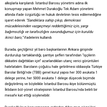
alkışlarla karşılandı. İstanbul Barosu yönetimi adına ilk
konuşmayı yapan Mehmet Durakoğlu Tek Adam yönetimi
altında ifade özgürlüğü ve hukuk devletinin tesis edilemediğine
işaret ederek
“Sandıklara sahip çıkıp, demokrasi
mücadelesinden vazgeçmeyi reddettiğimiz için, yargı
bağımsızlığı ve tarafsızlığını savunduğumuz için kuruldu
ikinci baro,”
ifadelerini kullandı.
Burada; geçtiğimiz yıl baro başkanlarının Ankara girişinde
durdurulup tartaklandığı; şantiye şefleri tarafından “işçilerin
dikkatini dağıttıkları için” azarlandıkları utanç verici görüntüleri
hatırlatalım. Baroların çoğulcu hale getirilmesi iddiasıyla Türkiye
Barolar Birliği’nde (TBB) genel kurul yapısı her 300 avukata 1
delege yerine, her 5000 avukata 1 delege düşecek biçimde
değiştirilmiş ve böylelikle İstanbul Barosu ikiye bölünmüştü.
İktidarın böl-yönet stratejisinin İstanbul Barosu’nda belirli bir
mesafe kat ettiği söylenebilir.