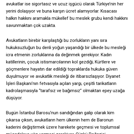
avukatlar ise sigortasız ve ucuz işgücü olarak Türkiye’nin her
yerini dolaşıyor ve buna karşın ücret alamıyorlar. Kısacası
halkın hakkını aramakla mükellef bu meslek grubu kendi hakkını
savunmaktan çok uzakta.
Avukatların birebir karşılaştığı bu zorlukların yanı sıra
hukuksuzluğun bu denli yoğun yaşandığı bir ülkede bu mesleği
icra etmenin zorluklarına da değinmek gerekiyor. Kadın
katillerinin, çocuk istismarcılarının kol gezdiği; Kürtlere ve
göçmenlere hayatın dar edildiği topraklarda hukuka güven
duyulmuyor ve avukatlık mesleği de itibarsızlaşıyor. Diyanet
İşleri Başkanı’nın fetvasıyla açılan yargı, çeşitli tarikatların
kadrolaşmasıyla “tarafsız ve bağımsız” olmaktan epey uzağa
düşüyor.
Bugün İstanbul Barosu’nun sandığından galip olarak kim
çıkarsa çıksın, avukatların hem ülkenin hem de Baronun
kaderini değiştirmek üzere harekete geçmesi ve toplumsal