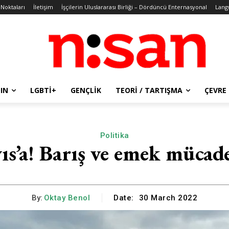
 Noktaları
İletişim
İşçilerin Uluslararası Birliği – Dördüncü Enternasyonal
Lang
IN
LGBTİ+
GENÇLIK
TEORI / TARTIŞMA
ÇEVRE
Politika
s’a! Barış ve emek mücade
By:
Oktay Benol
Date:
30 March 2022