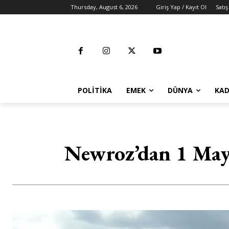
Thursday, August 6, 2026
Giriş Yap / Kayıt Ol
Satış
POLITIKA
EMEK
DÜNYA
KAD
Newroz’dan 1 Mayı