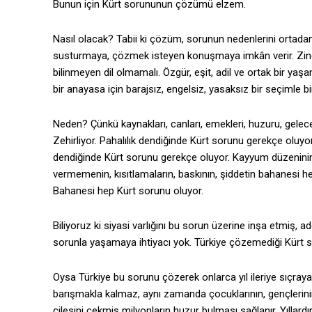
Bunun için Kürt sorununun çözümü elzem.
Nasıl olacak? Tabii ki çözüm, sorunun nedenlerini ortad
susturmaya, çözmek isteyen konuşmaya imkân verir. Zindan
bilinmeyen dil olmamalı. Özgür, eşit, adil ve ortak bir yaşa
bir anayasa için barajsız, engelsiz, yasaksız bir seçimle bi
Neden? Çünkü kaynakları, canları, emekleri, huzuru, geleceğ
Zehirliyor. Pahalılık dendiğinde Kürt sorunu gerekçe oluy
dendiğinde Kürt sorunu gerekçe oluyor. Kayyum düzeninin
vermemenin, kısıtlamaların, baskının, şiddetin bahanesi he
Bahanesi hep Kürt sorunu oluyor.
Biliyoruz ki siyasi varlığını bu sorun üzerine inşa etmiş, a
sorunla yaşamaya ihtiyacı yok. Türkiye çözemediği Kürt s
Oysa Türkiye bu sorunu çözerek onlarca yıl ileriye sıçraya
barışmakla kalmaz, aynı zamanda çocuklarının, gençlerini
çilesini çekmiş milyonların huzur bulması sağlanır. Yıllar