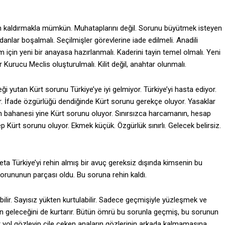
an kaldırmakla mümkün. Muhataplarını değil. Sorunu büyütmek isteyen
lar boşalmalı. Seçilmişler görevlerine iade edilmeli. Anadili
m için yeni bir anayasa hazırlanmalı. Kaderini tayin temel olmalı. Yeni
r Kurucu Meclis oluşturulmalı. Kilit değil, anahtar olunmalı.
i yutan Kürt sorunu Türkiye’ye iyi gelmiyor. Türkiye’yi hasta ediyor.
or. İfade özgürlüğü dendiğinde Kürt sorunu gerekçe oluyor. Yasaklar
 bahanesi yine Kürt sorunu oluyor. Sınırsızca harcamanın, hesap
p Kürt sorunu oluyor. Ekmek küçük. Özgürlük sınırlı. Gelecek belirsiz.
deta Türkiye’yi rehin almış bir avuç gereksiz dışında kimsenin bu
orununun parçası oldu. Bu soruna rehin kaldı.
bilir. Sayısız yükten kurtulabilir. Sadece geçmişiyle yüzleşmek ve
n geleceğini de kurtarır. Bütün ömrü bu sorunla geçmiş, bu sorunun
dır yol gözleyip çile çeken anaların gözlerinin arkada kalmamasına