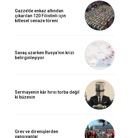
Gazze’de enkaz altından
çıkarılan 120 Filistinli için
kitlesel cenaze töreni
Savaş uzarken Rusya’nın krizi
belirginleşiyor
Sermayenin kâr hırsı torba değil
ki büzesin
Grev ve direnişlerden
yansıyanlar