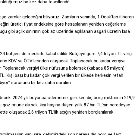
 olduğumuz bir kez daha tescillendi!
peşe zamlar geleceğini biliyoruz. Zamların yanında, 1 Ocak’tan itibaren
eğini üretici fiyat endeksine göre hesaplanan yeniden değerleme
uğu gibi açlık sınırının çok az üzerinde açıklanan asgari ücretin kısa
4 bütçesi de mecliste kabul edildi. Bütçeye göre 7,4 trilyon TL vergi
ilerin KDV ve ÖTV’lerinden oluşacak. Toplanacak bu kadar vergiye
r. Toplanacak vergiyi ülke nüfusuna bölersek (kabaca 85 milyon)
L. Kişi başı bu kadar çok vergi verilen bir ülkede herkesin refah
idiyor” sorusunu bir kez daha soralım.
idecek. 2024 yılı boyunca ödememiz gereken dış borç miktarının 219,9
nu göz önüne alırsak, kişi başına düşen yıllık 87 bin TL’nin neredeyse
ette oluşacak 2,6 trilyon TL’lik açığın yeniden borçlanılarak
tutulmasının yanı sıra, cebimizdeki son paraya dış borç ve faiz