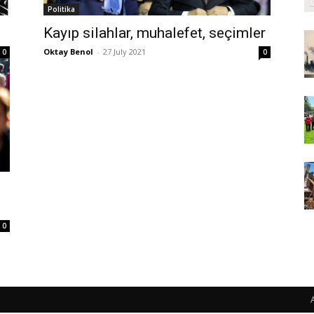
Politika
Kayıp silahlar, muhalefet, seçimler
Oktay Benol
-
27 July 2021
0
0
0