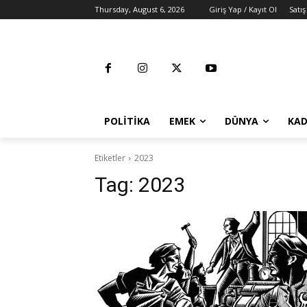
Thursday, August 6, 2026
Giriş Yap / Kayıt Ol
Satış
POLITIKA
EMEK
DÜNYA
KAD
Etiketler
2023
Tag:
2023