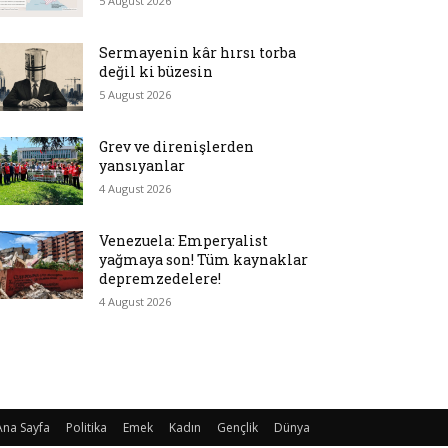
5 August 2026
Sermayenin kâr hırsı torba
değil ki büzesin
5 August 2026
Grev ve direnişlerden
yansıyanlar
4 August 2026
Venezuela: Emperyalist
yağmaya son! Tüm kaynaklar
depremzedelere!
4 August 2026
Ana Sayfa
Politika
Emek
Kadın
Gençlik
Dünya