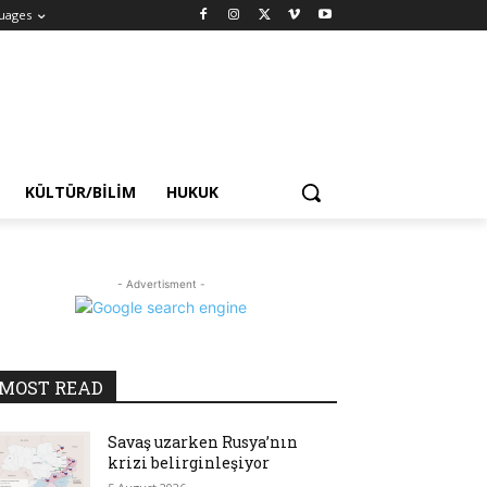
uages
KÜLTÜR/BILIM
HUKUK
- Advertisment -
MOST READ
Savaş uzarken Rusya’nın
krizi belirginleşiyor