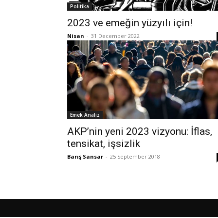
Politika
2023 ve emeğin yüzyılı için!
Nisan
-
31 December 2022
Emek Analiz
AKP’nin yeni 2023 vizyonu: İflas,
tensikat, işsizlik
Barış Sansar
-
25 September 2018