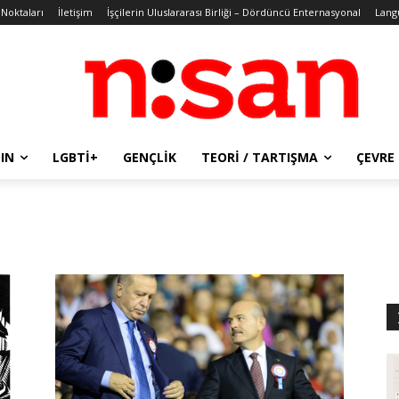
 Noktaları
İletişim
İşçilerin Uluslararası Birliği – Dördüncü Enternasyonal
Lang
IN
LGBTİ+
GENÇLIK
TEORI / TARTIŞMA
ÇEVRE