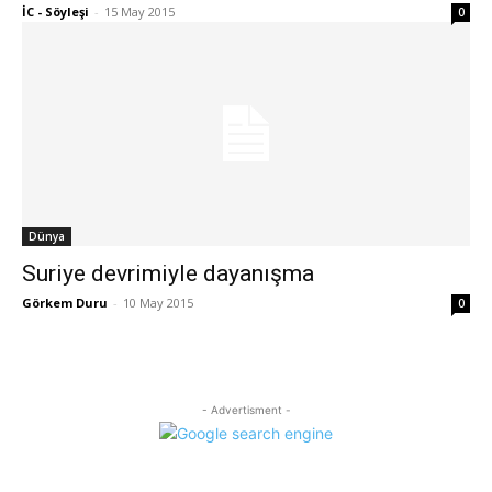
İC - Söyleşi
-
15 May 2015
0
Dünya
Suriye devrimiyle dayanışma
Görkem Duru
-
10 May 2015
0
- Advertisment -