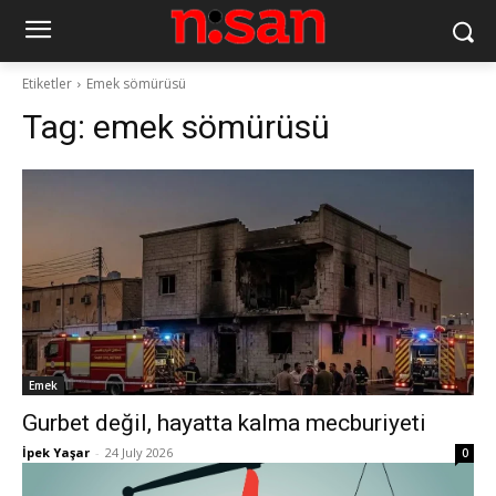
Etiketler
Emek sömürüsü
Tag:
emek sömürüsü
Emek
Gurbet değil, hayatta kalma mecburiyeti
İpek Yaşar
-
24 July 2026
0