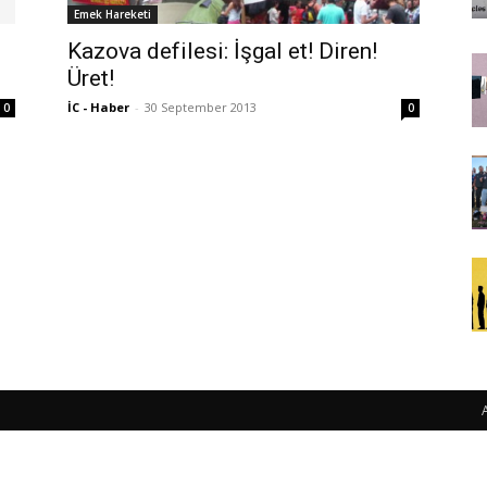
Emek Hareketi
Kazova defilesi: İşgal et! Diren!
Üret!
İC - Haber
-
30 September 2013
0
0