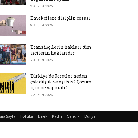
9 August 2026
Emekçilere disiplin cezası
8 August 2026
Trans işçilerin hakları tüm
işçilerin haklarıdır!
7 August 2026
Türkiye’de ücretler neden
çok düşük ve eşitsiz? Çözüm
için ne yapmalı?
7 August 2026
Ana Sayfa
Politika
Emek
Kadın
Gençlik
Dünya