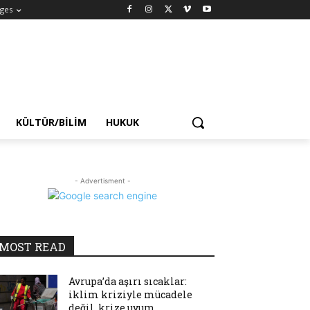
ges
KÜLTÜR/BILIM
HUKUK
- Advertisment -
MOST READ
Avrupa’da aşırı sıcaklar:
iklim kriziyle mücadele
değil, krize uyum