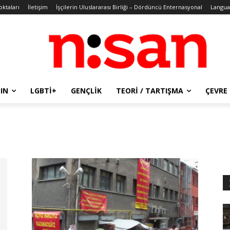
oktaları
İletişim
İşçilerin Uluslararası Birliği – Dördüncü Enternasyonal
Langua
IN
LGBTİ+
GENÇLIK
TEORI / TARTIŞMA
ÇEVRE