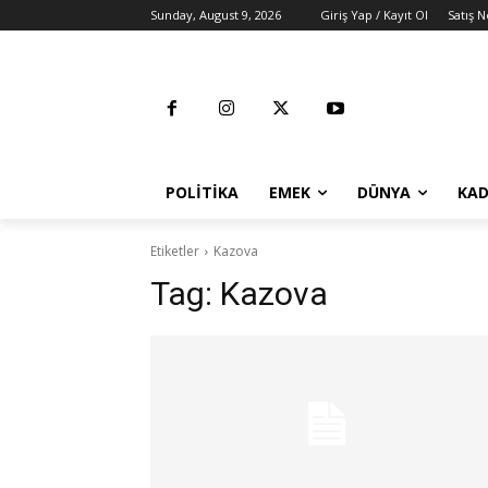
Sunday, August 9, 2026
Giriş Yap / Kayıt Ol
Satış N
POLITIKA
EMEK
DÜNYA
KAD
Etiketler
Kazova
Tag:
Kazova