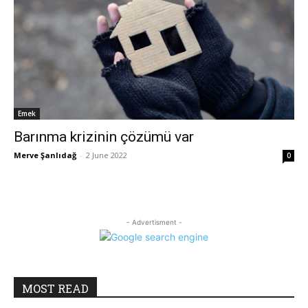
Emek
Barınma krizinin çözümü var
Merve Şanlıdağ
-
2 June 2022
0
- Advertisment -
MOST READ