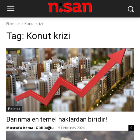
Etiketler
Konut krizi
Tag:
Konut krizi
Politika
Barınma en temel haklardan biridir!
Mustafa Kemal Güllüoğlu
-
5 February 2024
0