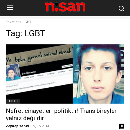
Etiketler
LGBT
Tag:
LGBT
LGBTİ+
Nefret cinayetleri politiktir! Trans bireyler
yalnız değildir!
Zeynep Yankı
-
5 July 2014
0