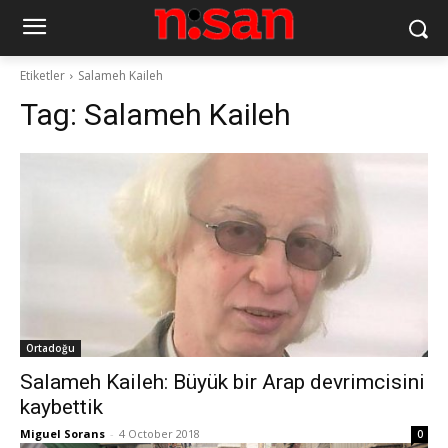
Etiketler
Salameh Kaileh
Tag:
Salameh Kaileh
Ortadoğu
Salameh Kaileh: Büyük bir Arap devrimcisini
kaybettik
Miguel Sorans
-
4 October 2018
0