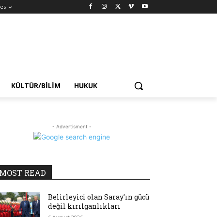
es
KÜLTÜR/BILIM
HUKUK
- Advertisment -
MOST READ
Belirleyici olan Saray’ın gücü
değil kırılganlıkları