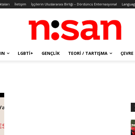
ktaları
İletişim
İşçilerin Uluslararası Birliği – Dördüncü Enternasyonal
Languag
IN
LGBTİ+
GENÇLIK
TEORI / TARTIŞMA
ÇEVRE