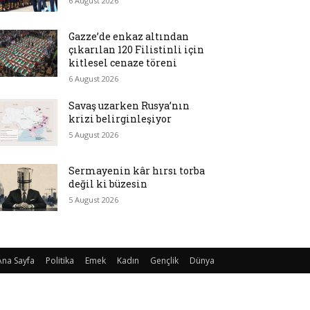
6 August 2026
Gazze’de enkaz altından
çıkarılan 120 Filistinli için
kitlesel cenaze töreni
6 August 2026
Savaş uzarken Rusya’nın
krizi belirginleşiyor
5 August 2026
Sermayenin kâr hırsı torba
değil ki büzesin
5 August 2026
Ana Sayfa
Politika
Emek
Kadın
Gençlik
Dünya