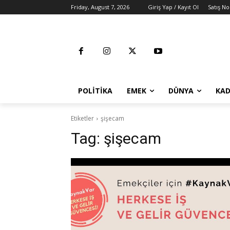
Friday, August 7, 2026
Giriş Yap / Kayıt Ol
Satış No
POLITIKA
EMEK
DÜNYA
KAD
Etiketler
şişecam
Tag:
şişecam