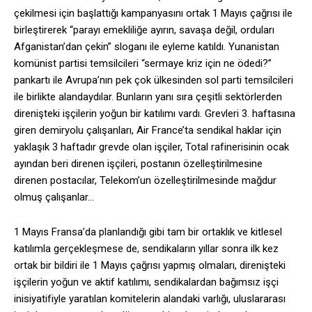
çekilmesi için başlattığı kampanyasını ortak 1 Mayıs çağrısı ile
birleştirerek “parayı emekliliğe ayırın, savaşa değil, orduları
Afganistan’dan çekin” sloganı ile eyleme katıldı. Yunanistan
komünist partisi temsilcileri “sermaye kriz için ne ödedi?”
pankartı ile Avrupa’nın pek çok ülkesinden sol parti temsilcileri
ile birlikte alandaydılar. Bunların yanı sıra çeşitli sektörlerden
direnişteki işçilerin yoğun bir katılımı vardı. Grevleri 3. haftasına
giren demiryolu çalışanları, Air France’ta sendikal haklar için
yaklaşık 3 haftadır grevde olan işçiler, Total rafinerisinin ocak
ayından beri direnen işçileri, postanın özelleştirilmesine
direnen postacılar, Telekom’un özelleştirilmesinde mağdur
olmuş çalışanlar…
1 Mayıs Fransa’da planlandığı gibi tam bir ortaklık ve kitlesel
katılımla gerçekleşmese de, sendikaların yıllar sonra ilk kez
ortak bir bildiri ile 1 Mayıs çağrısı yapmış olmaları, direnişteki
işçilerin yoğun ve aktif katılımı, sendikalardan bağımsız işçi
inisiyatifiyle yaratılan komitelerin alandaki varlığı, uluslararası