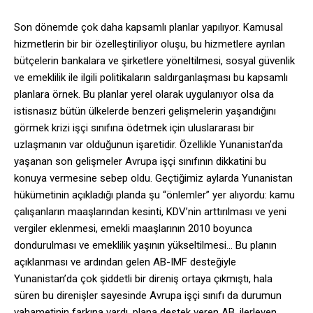
Son dönemde çok daha kapsamlı planlar yapılıyor. Kamusal
hizmetlerin bir bir özelleştiriliyor oluşu, bu hizmetlere ayrılan
bütçelerin bankalara ve şirketlere yöneltilmesi, sosyal güvenlik
ve emeklilik ile ilgili politikaların saldırganlaşması bu kapsamlı
planlara örnek. Bu planlar yerel olarak uygulanıyor olsa da
istisnasız bütün ülkelerde benzeri gelişmelerin yaşandığını
görmek krizi işçi sınıfına ödetmek için uluslararası bir
uzlaşmanın var olduğunun işaretidir. Özellikle Yunanistan’da
yaşanan son gelişmeler Avrupa işçi sınıfının dikkatini bu
konuya vermesine sebep oldu. Geçtiğimiz aylarda Yunanistan
hükümetinin açıkladığı planda şu “önlemler” yer alıyordu: kamu
çalışanların maaşlarından kesinti, KDV’nin arttırılması ve yeni
vergiler eklenmesi, emekli maaşlarının 2010 boyunca
dondurulması ve emeklilik yaşının yükseltilmesi… Bu planın
açıklanması ve ardından gelen AB-IMF desteğiyle
Yunanistan’da çok şiddetli bir direniş ortaya çıkmıştı, hala
süren bu direnişler sayesinde Avrupa işçi sınıfı da durumun
vahametinin farkına vardı, plana destek veren AB, ilerleyen