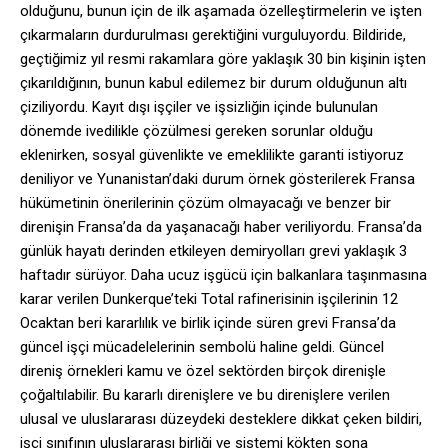
olduğunu, bunun için de ilk aşamada özelleştirmelerin ve işten
çıkarmaların durdurulması gerektiğini vurguluyordu. Bildiride,
geçtiğimiz yıl resmi rakamlara göre yaklaşık 30 bin kişinin işten
çıkarıldığının, bunun kabul edilemez bir durum olduğunun altı
çiziliyordu. Kayıt dışı işçiler ve işsizliğin içinde bulunulan
dönemde ivedilikle çözülmesi gereken sorunlar olduğu
eklenirken, sosyal güvenlikte ve emeklilikte garanti istiyoruz
deniliyor ve Yunanistan’daki durum örnek gösterilerek Fransa
hükümetinin önerilerinin çözüm olmayacağı ve benzer bir
direnişin Fransa’da da yaşanacağı haber veriliyordu. Fransa’da
günlük hayatı derinden etkileyen demiryolları grevi yaklaşık 3
haftadır sürüyor. Daha ucuz işgücü için balkanlara taşınmasına
karar verilen Dunkerque’teki Total rafinerisinin işçilerinin 12
Ocaktan beri kararlılık ve birlik içinde süren grevi Fransa’da
güncel işçi mücadelelerinin sembolü haline geldi. Güncel
direniş örnekleri kamu ve özel sektörden birçok direnişle
çoğaltılabilir. Bu kararlı direnişlere ve bu direnişlere verilen
ulusal ve uluslararası düzeydeki desteklere dikkat çeken bildiri,
işçi sınıfının uluslararası birliği ve sistemi kökten sona