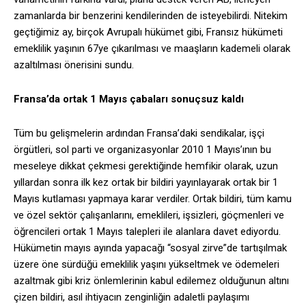
zamanlarda bir benzerini kendilerinden de isteyebilirdi. Nitekim
geçtiğimiz ay, birçok Avrupalı hükümet gibi, Fransız hükümeti
emeklilik yaşının 67ye çıkarılması ve maaşların kademeli olarak
azaltılması önerisini sundu.
Fransa’da ortak 1 Mayıs çabaları sonuçsuz kaldı
Tüm bu gelişmelerin ardından Fransa’daki sendikalar, işçi
örgütleri, sol parti ve organizasyonlar 2010 1 Mayıs’ının bu
meseleye dikkat çekmesi gerektiğinde hemfikir olarak, uzun
yıllardan sonra ilk kez ortak bir bildiri yayınlayarak ortak bir 1
Mayıs kutlaması yapmaya karar verdiler. Ortak bildiri, tüm kamu
ve özel sektör çalışanlarını, emeklileri, işsizleri, göçmenleri ve
öğrencileri ortak 1 Mayıs talepleri ile alanlara davet ediyordu.
Hükümetin mayıs ayında yapacağı “sosyal zirve”de tartışılmak
üzere öne sürdüğü emeklilik yaşını yükseltmek ve ödemeleri
azaltmak gibi kriz önlemlerinin kabul edilemez olduğunun altını
çizen bildiri, asıl ihtiyacın zenginliğin adaletli paylaşımı