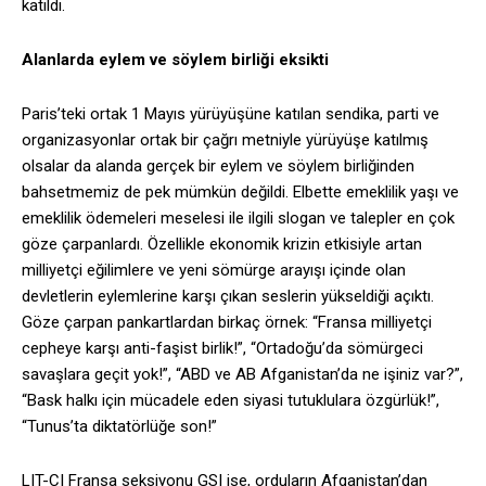
katıldı.
Alanlarda eylem ve söylem birliği eksikti
Paris’teki ortak 1 Mayıs yürüyüşüne katılan sendika, parti ve
organizasyonlar ortak bir çağrı metniyle yürüyüşe katılmış
olsalar da alanda gerçek bir eylem ve söylem birliğinden
bahsetmemiz de pek mümkün değildi. Elbette emeklilik yaşı ve
emeklilik ödemeleri meselesi ile ilgili slogan ve talepler en çok
göze çarpanlardı. Özellikle ekonomik krizin etkisiyle artan
milliyetçi eğilimlere ve yeni sömürge arayışı içinde olan
devletlerin eylemlerine karşı çıkan seslerin yükseldiği açıktı.
Göze çarpan pankartlardan birkaç örnek: “Fransa milliyetçi
cepheye karşı anti-faşist birlik!”, “Ortadoğu’da sömürgeci
savaşlara geçit yok!”, “ABD ve AB Afganistan’da ne işiniz var?”,
“Bask halkı için mücadele eden siyasi tutuklulara özgürlük!”,
“Tunus’ta diktatörlüğe son!”
LIT-CI Fransa seksiyonu GSI ise, orduların Afganistan’dan