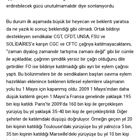
erdirebilecek gücü unutulmamalıdır diye sonlanıyordu.
Bu durum ilk aşamada büyük bir heyecan ve beklenti yaratsa
da ne yazık ki sonuç beklendiği gibi olmadı. Ortak bildiriyi
destekleyen sendikalar CGT, CFDT, UNSA, FSU ve
SOLİDAİRES’e karşın CGC ve CFTC çağrıya katılmayacaklarını,
“zaman diyalog zamanıdır tartışma zamanı değil” gibi bir cümle
ile açıkladılar, çağrının şimdilik yersiz bir çağrı olduğunu dile
getirdiler. FO ise bildiriye katılmadığı gibi ayrı bir eylem çağrısı
yaptı. Bu bölünmelere bir de sendikaların baştan savma eylem
hazırlıkları eklenince beklenen kitlesel eylemlere ulaşmanın
yolu bu 1 Mayıs için kapanmış oldu. 2009 1 Mayıs’ından daha
düşük katılımlı geçen 1 Mayıs’a Fransa genelinde yaklaşık 195
bin kişi katıldı. Paris’te 2009’da 160 bin kişi ile gerçekleşen
yürüyüş bu yıl yaklaşık 35-40 bin kişi ile gerçekleştirildi. Diğer
şehirler de katılımdaki düşüşü doğruluyor. Örneğin geçen yıl 20
bin kişinin katıldığı Toulouse’daki yürüyüşe bu yıl yalnızca 5 bin,
35 bin kişinin katıldığı Marseille’deki yürüyüşe bu yıl 10 bin kişi