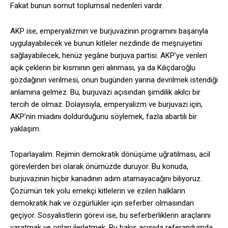
Fakat bunun somut toplumsal nedenleri vardır.
AKP ise, emperyalizmin ve burjuvazinin programını başarıyla
uygulayabilecek ve bunun kitleler nezdinde de meşruiyetini
sağlayabilecek, henüz yegâne burjuva partisi. AKP’ye verilen
açık çeklerin bir kısmının geri alınması, ya da Kılıçdaroğlu
gözdağının verilmesi, onun bugünden yarına devrilmek istendiği
anlamına gelmez. Bu, burjuvazi açısından şimdilik akılcı bir
tercih de olmaz. Dolayısıyla, emperyalizm ve burjuvazi için,
AKP’nin miadını doldurduğunu söylemek, fazla abartılı bir
yaklaşım.
Toparlayalım. Rejimin demokratik dönüşüme uğratılması, acil
görevlerden biri olarak önümüzde duruyor. Bu konuda,
burjuvazinin hiçbir kanadının adım atamayacağını biliyoruz.
Çözümün tek yolu emekçi kitlelerin ve ezilen halkların
demokratik hak ve özgürlükler için seferber olmasından
geçiyor. Sosyalistlerin görevi ise, bu seferberliklerin araçlarını
yaratmak ve onları ilerletmek. Bu bakış açısıyla referandumda