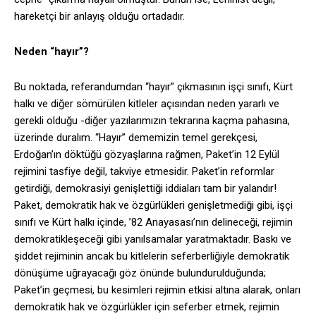
hareketçi bir anlayış olduğu ortadadır.
Neden “hayır”?
Bu noktada, referandumdan “hayır” çıkmasının işçi sınıfı, Kürt
halkı ve diğer sömürülen kitleler açısından neden yararlı ve
gerekli olduğu -diğer yazılarımızın tekrarına kaçma pahasına,
üzerinde duralım. “Hayır” dememizin temel gerekçesi,
Erdoğan’ın döktüğü gözyaşlarına rağmen, Paket’in 12 Eylül
rejimini tasfiye değil, takviye etmesidir. Paket’in reformlar
getirdiği, demokrasiyi genişlettiği iddiaları tam bir yalandır!
Paket, demokratik hak ve özgürlükleri genişletmediği gibi, işçi
sınıfı ve Kürt halkı içinde, ’82 Anayasası’nın delineceği, rejimin
demokratikleşeceği gibi yanılsamalar yaratmaktadır. Baskı ve
şiddet rejiminin ancak bu kitlelerin seferberliğiyle demokratik
dönüşüme uğrayacağı göz önünde bulundurulduğunda;
Paket’in geçmesi, bu kesimleri rejimin etkisi altına alarak, onları
demokratik hak ve özgürlükler için seferber etmek, rejimin