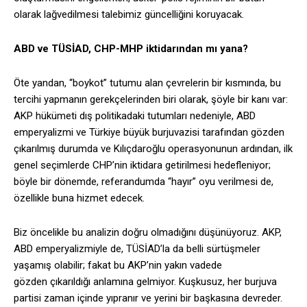
olarak lağvedilmesi talebimiz güncelliğini koruyacak.
ABD ve TÜSİAD, CHP-MHP iktidarından mı yana?
Öte yandan, “boykot” tutumu alan çevrelerin bir kısmında, bu
tercihi yapmanın gerekçelerinden biri olarak, şöyle bir kanı var:
AKP hükümeti dış politikadaki tutumları nedeniyle, ABD
emperyalizmi ve Türkiye büyük burjuvazisi tarafından gözden
çıkarılmış durumda ve Kılıçdaroğlu operasyonunun ardından, ilk
genel seçimlerde CHP’nin iktidara getirilmesi hedefleniyor;
böyle bir dönemde, referandumda “hayır” oyu verilmesi de,
özellikle buna hizmet edecek.
Biz öncelikle bu analizin doğru olmadığını düşünüyoruz. AKP,
ABD emperyalizmiyle de, TÜSİAD’la da belli sürtüşmeler
yaşamış olabilir; fakat bu AKP’nin yakın vadede
gözden çıkarıldığı anlamına gelmiyor. Kuşkusuz, her burjuva
partisi zaman içinde yıpranır ve yerini bir başkasına devreder.