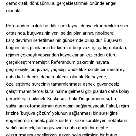
demokratik dönüşümünü gerçekleştirmek önünde engel
olacaktır.
Referandumla ilgili bir diğer noktaysa, dünya ekonomik krizinin
ortasında, burjuvazinin yeni saldırı planlarının, neoliberal
karşıdevrimin ilerletilmesinin gündemde oluşudur. Burjuvazi
bugüne dek planlarının bir kısmını, burjuvazi-içi çatışmalardan,
rejimin çokbaşlı yapısından kaynaklanan krizlerden ötürü
gerçekleştirememiştir. Referandum paketinin hayata
geçmesiyle, burjuvazi, yaşadığı önderlik krizinde bir mesafeyi
daha kat edecek, daha muktedir olacak. Bu sayede,
özelleştirme sürecinin tamamlanması, esnek, güvencesiz
çalıştırmanın temel kural haline gelmesi gibi planları daha kolay
gerçekleştirebilecek. Kuşkusuz, Paket’in geçmemesi, bu
saldırıların otomatikman durmasını sağlamayacak. Fakat, rejim
krizine ‘burjuva çözüm’ yolunun sağlanması bir süreliğine
engellenmiş olacak, politik sistemi krize sürükleyen noktaların
varlığı sürecek; bu burjuvazinin daha güçlü bir cephe
oluşturmasını engellerken, asker-polis rejiminin bir bütün