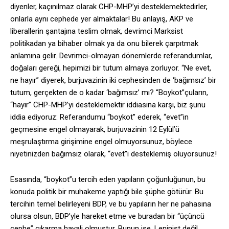
diyenler, kaçınılmaz olarak CHP-MHP’yi desteklemektedirler,
onlarla aynı cephede yer almaktalar! Bu anlayış, AKP ve
liberallerin şantajına teslim olmak, devrimci Marksist
politikadan ya bihaber olmak ya da onu bilerek çarpıtmak
anlamına gelir. Devrimci-olmayan dönemlerde referandumlar,
doğaları gereği, hepimizi bir tutum almaya zorluyor. “Ne evet,
ne hayır” diyerek, burjuvazinin iki cephesinden de ‘bağımsız’ bir
tutum, gerçekten de o kadar ‘bağımsız’ mı? “Boykot”çuların,
“hayır” CHP-MHP’yi desteklemektir iddiasına karşı, biz şunu
iddia ediyoruz: Referandumu “boykot” ederek, “evet”in
geçmesine engel olmayarak, burjuvazinin 12 Eylül’ü
meşrulaştırma girişimine engel olmuyorsunuz, böylece
niyetinizden bağımsız olarak, “evet”i desteklemiş oluyorsunuz!
Esasında, “boykot”u tercih eden yapıların çoğunluğunun, bu
konuda politik bir muhakeme yaptığı bile şüphe götürür. Bu
tercihin temel belirleyeni BDP, ve bu yapıların her ne pahasına
olursa olsun, BDP’yle hareket etme ve buradan bir “üçüncü
cephe” çıkarma hayali olmuştur. Bunun ise, Leninist değil,