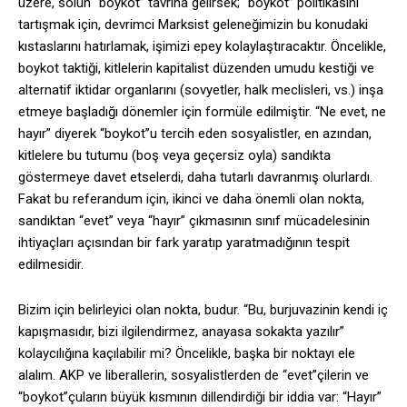
üzere, solun “boykot” tavrına gelirsek; “boykot” politikasını
tartışmak için, devrimci Marksist geleneğimizin bu konudaki
kıstaslarını hatırlamak, işimizi epey kolaylaştıracaktır. Öncelikle,
boykot taktiği, kitlelerin kapitalist düzenden umudu kestiği ve
alternatif iktidar organlarını (sovyetler, halk meclisleri, vs.) inşa
etmeye başladığı dönemler için formüle edilmiştir. “Ne evet, ne
hayır” diyerek “boykot”u tercih eden sosyalistler, en azından,
kitlelere bu tutumu (boş veya geçersiz oyla) sandıkta
göstermeye davet etselerdi, daha tutarlı davranmış olurlardı.
Fakat bu referandum için, ikinci ve daha önemli olan nokta,
sandıktan “evet” veya “hayır” çıkmasının sınıf mücadelesinin
ihtiyaçları açısından bir fark yaratıp yaratmadığının tespit
edilmesidir.
Bizim için belirleyici olan nokta, budur. “Bu, burjuvazinin kendi iç
kapışmasıdır, bizi ilgilendirmez, anayasa sokakta yazılır”
kolaycılığına kaçılabilir mi? Öncelikle, başka bir noktayı ele
alalım. AKP ve liberallerin, sosyalistlerden de “evet”çilerin ve
“boykot”çuların büyük kısmının dillendirdiği bir iddia var: “Hayır”