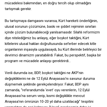
mücadelesi bakımından, en doğru tercih olup olmadığını
tartışmak gerekir.
Bu tartışmaya damgasını vuransa, Kürt hareketi önderliğinin,
ulusal sorunun çözümüne, baskı ve şiddet rejiminin sınırları
içinde çözüm bulunabileceği yanılsamasıdır. Silahlı reformizm
diye nitelediğimiz bu anlayış, eğer boykot taktiğini, Kürt
kitlelerini ulusal hakları doğrultusunda seferber edecek kitle
organlarının inşasıyla uygulasaydı, bu Kürt illerinde belirleyici bir
devrimci dinamizm yaratabilirdi. Fakat, bu perspektif, başka bir
program ve mücadele anlayışı gerektirirdi…
Verili durumda ise, BDP, boykot taktiğini ne AKP’nin
değişikliklerini ne de 12 Eylül Anayasası’nı savunur duruma
düşmemek şeklinde gerekçelendiriyor. Fakat, BDP aynı
zamanda, “referandumda ‘evet’ oyu verenlerin, 12 Eylül
Anayasası’na serum verip, kısmi değişiklikle mevcut
Anayasa’nın ömrünün 10-20 yıl daha uzatılacağı” tespitini