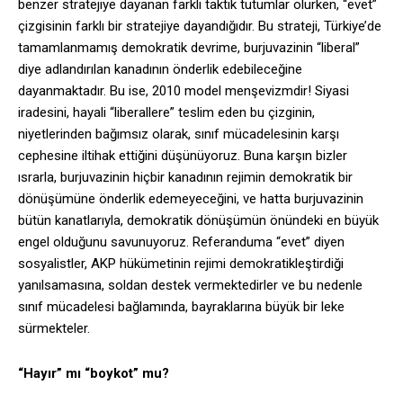
benzer stratejiye dayanan farklı taktik tutumlar olurken, “evet”
çizgisinin farklı bir stratejiye dayandığıdır. Bu strateji, Türkiye’de
tamamlanmamış demokratik devrime, burjuvazinin “liberal”
diye adlandırılan kanadının önderlik edebileceğine
dayanmaktadır. Bu ise, 2010 model menşevizmdir! Siyasi
iradesini, hayali “liberallere” teslim eden bu çizginin,
niyetlerinden bağımsız olarak, sınıf mücadelesinin karşı
cephesine iltihak ettiğini düşünüyoruz. Buna karşın bizler
ısrarla, burjuvazinin hiçbir kanadının rejimin demokratik bir
dönüşümüne önderlik edemeyeceğini, ve hatta burjuvazinin
bütün kanatlarıyla, demokratik dönüşümün önündeki en büyük
engel olduğunu savunuyoruz. Referanduma “evet” diyen
sosyalistler, AKP hükümetinin rejimi demokratikleştirdiği
yanılsamasına, soldan destek vermektedirler ve bu nedenle
sınıf mücadelesi bağlamında, bayraklarına büyük bir leke
sürmekteler.
“Hayır” mı “boykot” mu?