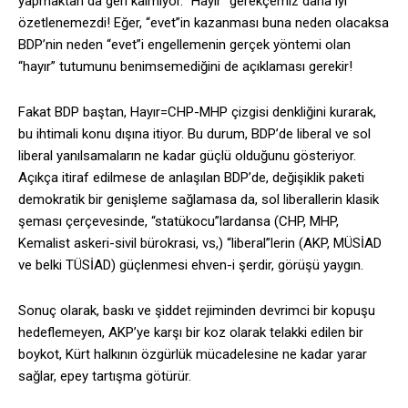
yapmaktan da geri kalmıyor. “Hayır” gerekçemiz daha iyi
özetlenemezdi! Eğer, “evet”in kazanması buna neden olacaksa
BDP’nin neden “evet”i engellemenin gerçek yöntemi olan
“hayır” tutumunu benimsemediğini de açıklaması gerekir!
Fakat BDP baştan, Hayır=CHP-MHP çizgisi denkliğini kurarak,
bu ihtimali konu dışına itiyor. Bu durum, BDP’de liberal ve sol
liberal yanılsamaların ne kadar güçlü olduğunu gösteriyor.
Açıkça itiraf edilmese de anlaşılan BDP’de, değişiklik paketi
demokratik bir genişleme sağlamasa da, sol liberallerin klasik
şeması çerçevesinde, “statükocu”lardansa (CHP, MHP,
Kemalist askeri-sivil bürokrasi, vs,) “liberal”lerin (AKP, MÜSİAD
ve belki TÜSİAD) güçlenmesi ehven-i şerdir, görüşü yaygın.
Sonuç olarak, baskı ve şiddet rejiminden devrimci bir kopuşu
hedeflemeyen, AKP’ye karşı bir koz olarak telakki edilen bir
boykot, Kürt halkının özgürlük mücadelesine ne kadar yarar
sağlar, epey tartışma götürür.