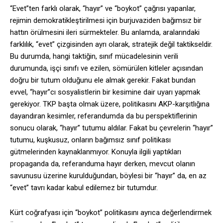
“Evet”ten farklı olarak, “hayır” ve “boykot” çağrısı yapanlar,
rejimin demokratikleştirilmesi için burjuvaziden bağımsız bir
hattın örülmesini ileri sürmekteler. Bu anlamda, aralarındaki
farklılık, “evet” çizgisinden ayrı olarak, stratejik değil taktikseldir.
Bu durumda, hangi taktiğin, sınıf mücadelesinin verili
durumunda, işçi sınıfı ve ezilen, sömürülen kitleler açısından
doğru bir tutum olduğunu ele almak gerekir. Fakat bundan
evvel, “hayır”cı sosyalistlerin bir kesimine dair uyarı yapmak
gerekiyor. TKP başta olmak üzere, politikasını AKP-karşıtlığına
dayandıran kesimler, referandumda da bu perspektiflerinin
sonucu olarak, “hayır” tutumu aldılar. Fakat bu çevrelerin “hayır”
tutumu, kuşkusuz, onların bağımsız sınıf politikası
gütmelerinden kaynaklanmıyor. Konuyla ilgili yaptıkları
propaganda da, referanduma hayır derken, mevcut olanın
savunusu üzerine kurulduğundan, böylesi bir “hayır” da, en az
“evet” tavrı kadar kabul edilemez bir tutumdur.
Kürt coğrafyası için “boykot” politikasını ayrıca değerlendirmek