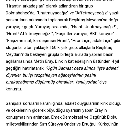
“Hrant’ın arkadaşları” olarak adlandıran bir grup
Dolmabahçe’de, “Unutmuyacağız” ve “Affetmeyeceğiz” yazılı
pankartların arkasında toplanarak Beşiktaş Meydanı’na doğru
yürüyüşe geçti. Yürüyüş sırasında; “Hrant! Unutmayacağız!” ,
“Hrant! Affetmeyeceğiz!”, “Faşistler vuruyor, AKP koruyor” ,
“Faşizme inat, kardeşimsin Hrant”, “Hrant için, adalet için” gibi
sloganlar atan yaklaşık 150 kişilik grup, alkışlarla Beşiktaş
Meydanı’nda bekleyen grupla birleşti. Burada yapılan basın
açıklamasında Metin Eray, Dink’in katledelişinin üstünden 4 yıl
geçtiğini hatırlatarak,
“Ogün Samast ceza alınca ‘işte adalet’
diyenler, bu işi tezgahlayan ağabeylerinin peşini
bırakacağımızı düşünmüş olmalılar. Yanılıyorlar.”
diye
konuştu.
Sahipsiz soruların karanlığında, adalet duygularının kırık olduğu
ve öfkelerinin giderek büyüdüğü uyarısını yapan Eray’ın
konuşmasının ardından, Emek Demokrasi ve Özgürlük Bloku
milletvekillerinden Sırrı Süreyya Önder ve Ertuğrul Kürkçü’nün