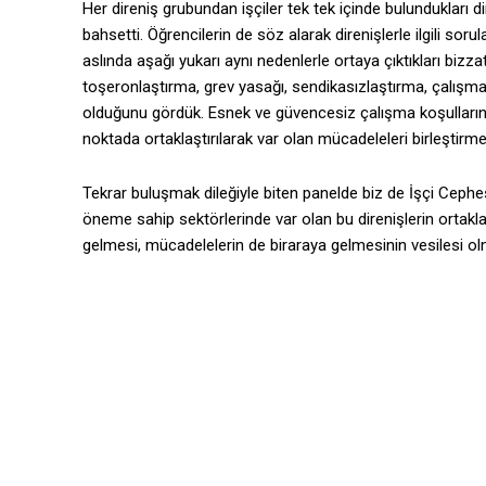
Her direniş grubundan işçiler tek tek içinde bulundukları d
bahsetti. Öğrencilerin de söz alarak direnişlerle ilgili sorul
aslında aşağı yukarı aynı nedenlerle ortaya çıktıkları bizza
toşeronlaştırma, grev yasağı, sendikasızlaştırma, çalışma 
olduğunu gördük. Esnek ve güvencesiz çalışma koşullarının 
noktada ortaklaştırılarak var olan mücadeleleri birleştirmenin
Tekrar buluşmak dileğiyle biten panelde biz de İşçi Cephesi ol
öneme sahip sektörlerinde var olan bu direnişlerin ortaklaş
gelmesi, mücadelelerin de biraraya gelmesinin vesilesi ol