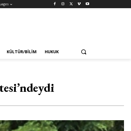
uages
KÜLTÜR/BILIM
HUKUK
tesi’ndeydi