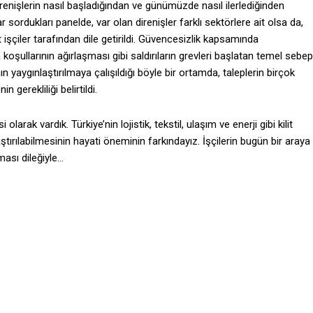
irenişlerin nasıl başladığından ve günümüzde nasıl ilerlediğinden
ar sordukları panelde, var olan direnişler farklı sektörlere ait olsa da,
t işçiler tarafından dile getirildi. Güvencesizlik kapsamında
koşullarının ağırlaşması gibi saldırıların grevleri başlatan temel sebep
yaygınlaştırılmaya çalışıldığı böyle bir ortamda, taleplerin birçok
 gerekliliği belirtildi.
arak vardık. Türkiye’nin lojistik, tekstil, ulaşım ve enerji gibi kilit
tırılabilmesinin hayati öneminin farkındayız. İşçilerin bugün bir araya
ması dileğiyle…