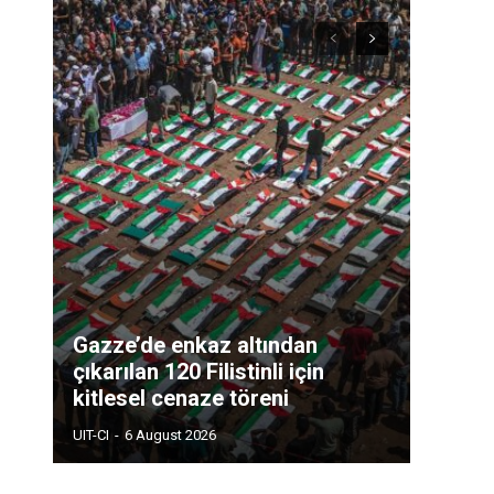
Gazze’de enkaz altından
çıkarılan 120 Filistinli için
kitlesel cenaze töreni
UIT-CI
-
6 August 2026