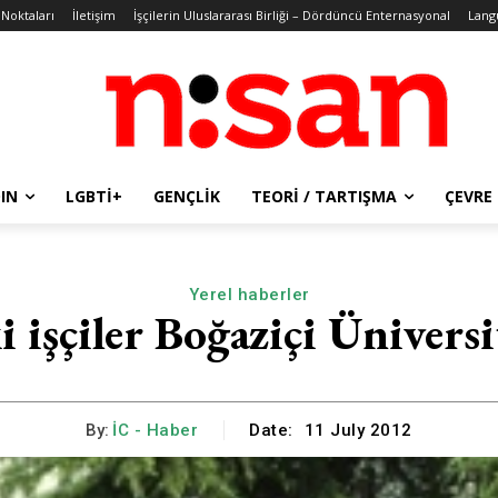
 Noktaları
İletişim
İşçilerin Uluslararası Birliği – Dördüncü Enternasyonal
Lang
IN
LGBTİ+
GENÇLIK
TEORI / TARTIŞMA
ÇEVRE
Yerel haberler
i işçiler Boğaziçi Üniversi
By:
İC - Haber
Date:
11 July 2012