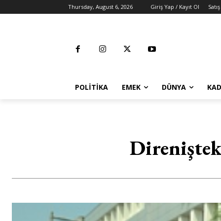
Thursday, August 6, 2026
Giriş Yap / Kayıt Ol
Satış
POLITIKA
EMEK
DÜNYA
KAD
Direniştek