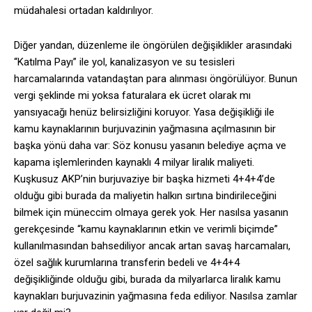
müdahalesi ortadan kaldırılıyor.
Diğer yandan, düzenleme ile öngörülen değişiklikler arasındaki
“Katılma Payı” ile yol, kanalizasyon ve su tesisleri
harcamalarında vatandaştan para alınması öngörülüyor. Bunun
vergi şeklinde mi yoksa faturalara ek ücret olarak mı
yansıyacağı henüz belirsizliğini koruyor. Yasa değişikliği ile
kamu kaynaklarının burjuvazinin yağmasına açılmasının bir
başka yönü daha var: Söz konusu yasanın belediye açma ve
kapama işlemlerinden kaynaklı 4 milyar liralık maliyeti.
Kuşkusuz AKP’nin burjuvaziye bir başka hizmeti 4+4+4’de
olduğu gibi burada da maliyetin halkın sırtına bindirileceğini
bilmek için müneccim olmaya gerek yok. Her nasılsa yasanın
gerekçesinde “kamu kaynaklarının etkin ve verimli biçimde”
kullanılmasından bahsediliyor ancak artan savaş harcamaları,
özel sağlık kurumlarına transferin bedeli ve 4+4+4
değişikliğinde olduğu gibi, burada da milyarlarca liralık kamu
kaynakları burjuvazinin yağmasına feda ediliyor. Nasılsa zamlar