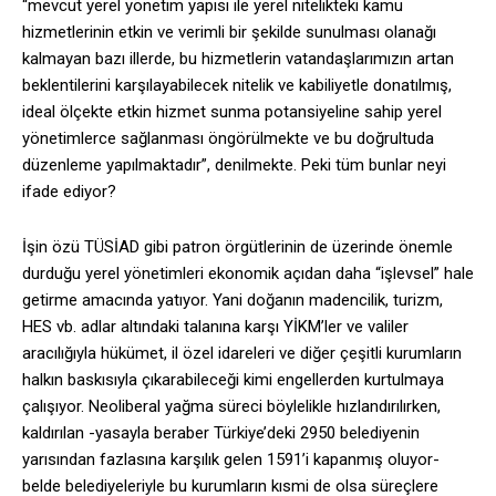
“mevcut yerel yönetim yapısı ile yerel nitelikteki kamu
hizmetlerinin etkin ve verimli bir şekilde sunulması olanağı
kalmayan bazı illerde, bu hizmetlerin vatandaşlarımızın artan
beklentilerini karşılayabilecek nitelik ve kabiliyetle donatılmış,
ideal ölçekte etkin hizmet sunma potansiyeline sahip yerel
yönetimlerce sağlanması öngörülmekte ve bu doğrultuda
düzenleme yapılmaktadır”, denilmekte. Peki tüm bunlar neyi
ifade ediyor?
İşin özü TÜSİAD gibi patron örgütlerinin de üzerinde önemle
durduğu yerel yönetimleri ekonomik açıdan daha “işlevsel” hale
getirme amacında yatıyor. Yani doğanın madencilik, turizm,
HES vb. adlar altındaki talanına karşı YİKM’ler ve valiler
aracılığıyla hükümet, il özel idareleri ve diğer çeşitli kurumların
halkın baskısıyla çıkarabileceği kimi engellerden kurtulmaya
çalışıyor. Neoliberal yağma süreci böylelikle hızlandırılırken,
kaldırılan -yasayla beraber Türkiye’deki 2950 belediyenin
yarısından fazlasına karşılık gelen 1591’i kapanmış oluyor-
belde belediyeleriyle bu kurumların kısmi de olsa süreçlere