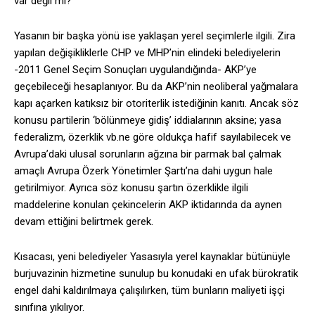
var değil mi?
Yasanın bir başka yönü ise yaklaşan yerel seçimlerle ilgili. Zira
yapılan değişikliklerle CHP ve MHP’nin elindeki belediyelerin
-2011 Genel Seçim Sonuçları uygulandığında- AKP’ye
geçebileceği hesaplanıyor. Bu da AKP’nin neoliberal yağmalara
kapı açarken katıksız bir otoriterlik istediğinin kanıtı. Ancak söz
konusu partilerin ‘bölünmeye gidiş’ iddialarının aksine; yasa
federalizm, özerklik vb.ne göre oldukça hafif sayılabilecek ve
Avrupa’daki ulusal sorunların ağzına bir parmak bal çalmak
amaçlı Avrupa Özerk Yönetimler Şartı’na dahi uygun hale
getirilmiyor. Ayrıca söz konusu şartın özerklikle ilgili
maddelerine konulan çekincelerin AKP iktidarında da aynen
devam ettiğini belirtmek gerek.
Kısacası, yeni belediyeler Yasasıyla yerel kaynaklar bütünüyle
burjuvazinin hizmetine sunulup bu konudaki en ufak bürokratik
engel dahi kaldırılmaya çalışılırken, tüm bunların maliyeti işçi
sınıfına yıkılıyor.