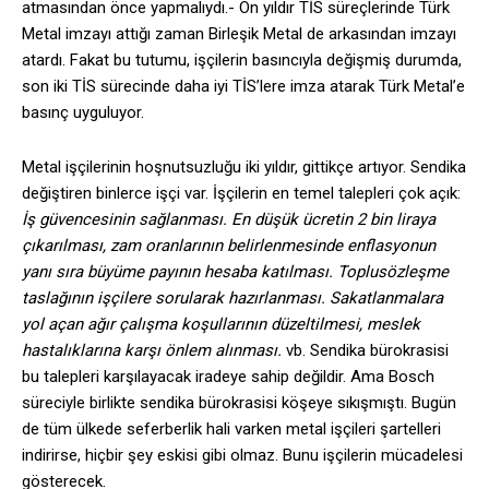
atmasından önce yapmalıydı.- On yıldır TİS süreçlerinde Türk
Metal imzayı attığı zaman Birleşik Metal de arkasından imzayı
atardı. Fakat bu tutumu, işçilerin basıncıyla değişmiş durumda,
son iki TİS sürecinde daha iyi TİS’lere imza atarak Türk Metal’e
basınç uyguluyor.
Metal işçilerinin hoşnutsuzluğu iki yıldır, gittikçe artıyor. Sendika
değiştiren binlerce işçi var. İşçilerin en temel talepleri çok açık:
İş güvencesinin sağlanması. En düşük ücretin 2 bin liraya
çıkarılması, zam oranlarının belirlenmesinde enflasyonun
yanı sıra büyüme payının hesaba katılması. Toplusözleşme
taslağının işçilere sorularak hazırlanması. Sakatlanmalara
yol açan ağır çalışma koşullarının düzeltilmesi, meslek
hastalıklarına karşı önlem alınması.
vb. Sendika bürokrasisi
bu talepleri karşılayacak iradeye sahip değildir. Ama Bosch
süreciyle birlikte sendika bürokrasisi köşeye sıkışmıştı. Bugün
de tüm ülkede seferberlik hali varken metal işçileri şartelleri
indirirse, hiçbir şey eskisi gibi olmaz. Bunu işçilerin mücadelesi
gösterecek.