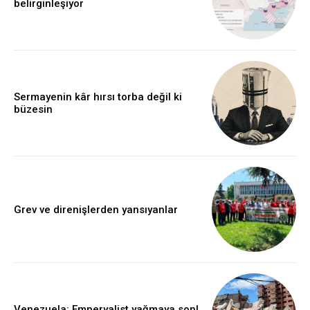
belirginleşiyor
Sermayenin kâr hırsı torba değil ki
büzesin
Grev ve direnişlerden yansıyanlar
Venezuela: Emperyalist yağmaya son!