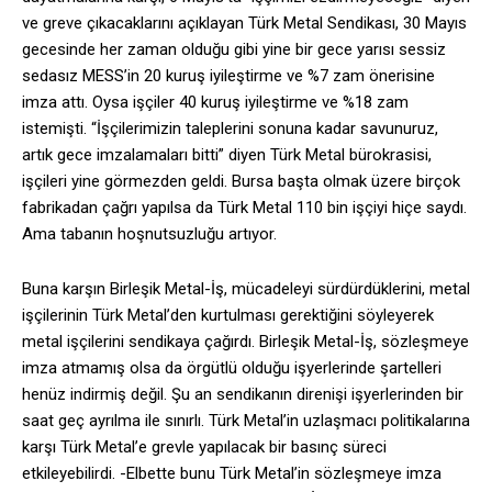
ve greve çıkacaklarını açıklayan Türk Metal Sendikası, 30 Mayıs
gecesinde her zaman olduğu gibi yine bir gece yarısı sessiz
sedasız MESS’in 20 kuruş iyileştirme ve %7 zam önerisine
imza attı. Oysa işçiler 40 kuruş iyileştirme ve %18 zam
istemişti. “İşçilerimizin taleplerini sonuna kadar savunuruz,
artık gece imzalamaları bitti” diyen Türk Metal bürokrasisi,
işçileri yine görmezden geldi. Bursa başta olmak üzere birçok
fabrikadan çağrı yapılsa da Türk Metal 110 bin işçiyi hiçe saydı.
Ama tabanın hoşnutsuzluğu artıyor.
Buna karşın Birleşik Metal-İş, mücadeleyi sürdürdüklerini, metal
işçilerinin Türk Metal’den kurtulması gerektiğini söyleyerek
metal işçilerini sendikaya çağırdı. Birleşik Metal-İş, sözleşmeye
imza atmamış olsa da örgütlü olduğu işyerlerinde şartelleri
henüz indirmiş değil. Şu an sendikanın direnişi işyerlerinden bir
saat geç ayrılma ile sınırlı. Türk Metal’in uzlaşmacı politikalarına
karşı Türk Metal’e grevle yapılacak bir basınç süreci
etkileyebilirdi. -Elbette bunu Türk Metal’in sözleşmeye imza