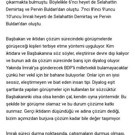
çıkarmakta bulmuştu. Böylelikle 6’ncı heyet de Selahattin
Demirtaş ve Pervin Buldan’dan oluştu. 7’nci 8’inci 9’uncu
10’uncu İmralı heyeti de Selahattin Demirtaş ve Pervin
Buldan’dan oluştu.
Başbakan ve iktidarı çözüm sürecindeki görüşmelerde
görüşeceği kişileri terbiye etme yöntemi uyguluyor. Kim
iktidara ve Başbakanına söz söyler, eleştirirse devre dışı kalıyor
ve bunun adı da çözüm sürecinde barış için diyalog oluyor.
Yakında İmralı’ya gönderecek BDP’li milletvekili bulamayacaklar
çünkü her vekil için bir bahane buluyorlar. Onlar için en iyisi
sessiz, eleştirmeyen ve biat eden insan tipi. Diyalog eşit
şartlarda yapılan görüşmeler için kullanılan bir sözcüktür.
Başbakanınki olsa olsa kendin çal, kendin oyna yöntemidir. Bu
şekilde bir görüşme olamaz ve bu durum çözüme katkı
sunmaz. Gerçi iktidarın düşündüğü ve adına çözüm dediği,
bizim açımızdan burjuva çözüm kadar bile değer taşımıyor.
İmralı süreci durma noktasında, çatışmaların durmuş olması,