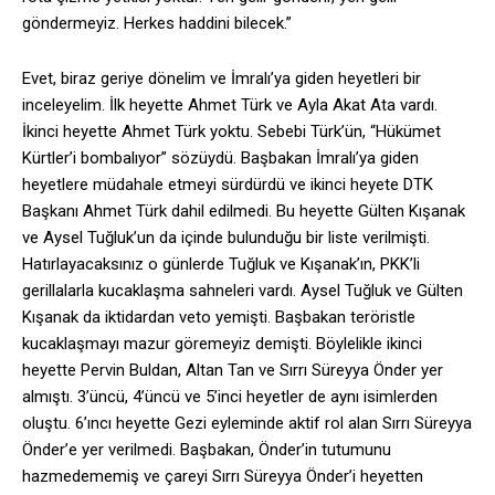
göndermeyiz. Herkes haddini bilecek.”
Evet, biraz geriye dönelim ve İmralı’ya giden heyetleri bir
inceleyelim. İlk heyette Ahmet Türk ve Ayla Akat Ata vardı.
İkinci heyette Ahmet Türk yoktu. Sebebi Türk’ün, “Hükümet
Kürtler’i bombalıyor” sözüydü. Başbakan İmralı’ya giden
heyetlere müdahale etmeyi sürdürdü ve ikinci heyete DTK
Başkanı Ahmet Türk dahil edilmedi. Bu heyette Gülten Kışanak
ve Aysel Tuğluk’un da içinde bulunduğu bir liste verilmişti.
Hatırlayacaksınız o günlerde Tuğluk ve Kışanak’ın, PKK’li
gerillalarla kucaklaşma sahneleri vardı. Aysel Tuğluk ve Gülten
Kışanak da iktidardan veto yemişti. Başbakan teröristle
kucaklaşmayı mazur göremeyiz demişti. Böylelikle ikinci
heyette Pervin Buldan, Altan Tan ve Sırrı Süreyya Önder yer
almıştı. 3’üncü, 4’üncü ve 5’inci heyetler de aynı isimlerden
oluştu. 6’ıncı heyette Gezi eyleminde aktif rol alan Sırrı Süreyya
Önder’e yer verilmedi. Başbakan, Önder’in tutumunu
hazmedememiş ve çareyi Sırrı Süreyya Önder’i heyetten