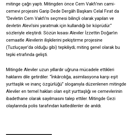
mitinge çağrı yaptı. Mitingden önce Cem Vakfı’nın cami-
cemevi projesini Garip Dede Dergâh Başkanı Celal Fırat da
“Devletin Cem Vakfı’nı seçmesi bilinçli olarak yapılan ve
devletin Alevi’sini yaratmak için kullandığı bir köprüdür.”
sözleriyle eleştirdi. Sözün kısası Aleviler İzzettin Doğan’ın
cemaatle Alevilerin ilişkilerini pekiştirme projesine
(Tuzluçayır’da olduğu gibi) tepkiliydi; miting genel olarak bu
tepki etrafında gelişti.
Mitingde Aleviler uzun yıllardır uğruna mücadele ettikleri
haklarını dile getirdiler. “İnkârcılığa, asimilasyona karşı eşit
yurttaşlık ve inanç özgürlüğü” sloganıyla düzenlenen mitingde
Aleviler en temel hakları olan eşit yurttaşlığı ve cemevlerinin
ibadethane olarak sayılmasını talep ettiler. Mitingde Gezi
olaylarında polis tarafından katledilenler de anıldı.