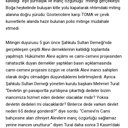
katıldığı “eşit yurttaşlık ve inanç özgürlüğü” mitingi gerçekleşti.
Boğa heykelinde buluşan kitle yolu kapatarak rıhtımdaki miting
alanına doğru yürüdü. Göstericilere karşı TOMA ve çevik
kuvvetlerle alanda hazır bulunan polis mitinge müdahale
etmedi.
Mitingin duyurusu 5 gün önce Şahkulu Sultan Derneği’nde
gerçekleşen çeşitli Alevi derneklerinin katıldığı toplantıda
yapılmıştı. Hükümetin Alevi açılımı ve cami-cemevi projesinden
rahatsızlık duyan dernekler yaptıkları basın açıklamasında
cami-cemevi projesini özgün ve otantik Alevi inancı sahipleri
olarak doğru olmadığını düşündüklerini belirtmişlerdi. Ayrıca
Şahkulu Sultan Derneği yönetim kurulu başkanı Mehmet Tural:
“Devletin gri pasaportla yurtdışına çıkarttığı dedeler bizim
inancımıza hizmet eden dedeler olacaklar mıdır? Yoksa
devletin dedeleri mi olacaklardır? Binlerce dede varken devlet
neden 65 dedeyi gönderdi?” diye sordu. “Cemevi’ni Cami
bahçesine alan zihniyet Alevilere inanç özgürlüğü sağlamaz
yerine inancını unutturur.” diyen Tural daha sonra 3 Kasım’daki