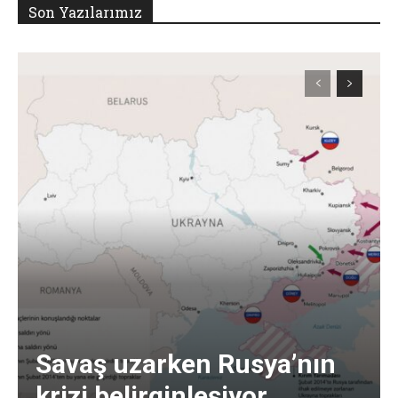
Son Yazılarımız
Savaş uzarken Rusya’nın
krizi belirginleşiyor