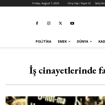
Friday, August 7, 2026
Giriş Yap / Kayıt Ol
Satış No
POLITIKA
EMEK
DÜNYA
KAD
İş cinayetlerinde f