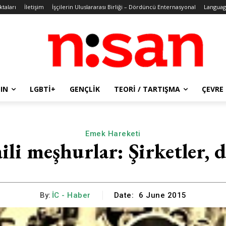
ktaları
İletişim
İşçilerin Uluslararası Birliği – Dördüncü Enternasyonal
Languag
IN
LGBTİ+
GENÇLIK
TEORI / TARTIŞMA
ÇEVRE
Emek Hareketi
aili meşhurlar: Şirketler, d
By:
İC - Haber
Date:
6 June 2015