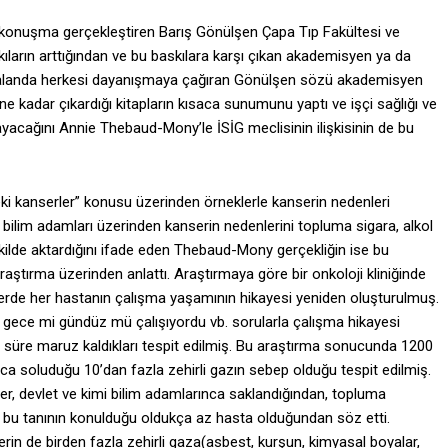
konuşma gerçekleştiren Barış Gönülşen Çapa Tıp Fakültesi ve
ların arttığından ve bu baskılara karşı çıkan akademisyen ya da
u alanda herkesi dayanışmaya çağıran Gönülşen sözü akademisyen
kadar çıkardığı kitapların kısaca sunumunu yaptı ve işçi sağlığı ve
yacağını Annie Thebaud-Mony’le İSİG meclisinin ilişkisinin de bu
 kanserler” konusu üzerinden örneklerle kanserin nedenleri
di bilim adamları üzerinden kanserin nedenlerini topluma sigara, alkol
şekilde aktardığını ifade eden Thebaud-Mony gerçekliğin ise bu
aştırma üzerinden anlattı. Araştırmaya göre bir onkoloji kliniğinde
lerde her hastanın çalışma yaşamının hikayesi yeniden oluşturulmuş.
u, gece mi gündüz mü çalışıyordu vb. sorularla çalışma hikayesi
ar süre maruz kaldıkları tespit edilmiş. Bu araştırma sonucunda 1200
 soluduğu 10’dan fazla zehirli gazın sebep olduğu tespit edilmiş.
er, devlet ve kimi bilim adamlarınca saklandığından, topluma
 bu tanının konulduğu oldukça az hasta olduğundan söz etti.
erin de birden fazla zehirli gaza(asbest, kurşun, kimyasal boyalar,