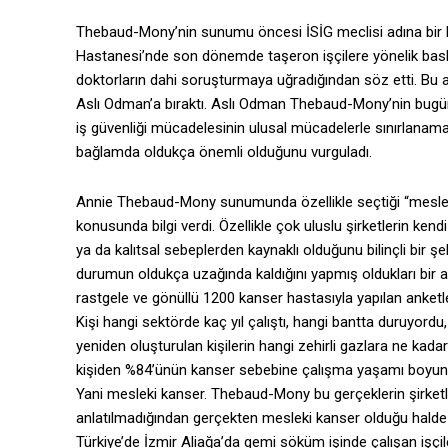
Thebaud-Mony’nin sunumu öncesi İSİG meclisi adına bir 
Hastanesi’nde son dönemde taşeron işçilere yönelik baskı
doktorların dahi soruşturmaya uğradığından söz etti. B
Aslı Odman’a bıraktı. Aslı Odman Thebaud-Mony’nin bugüne 
iş güvenliği mücadelesinin ulusal mücadelerle sınırlanama
bağlamda oldukça önemli olduğunu vurguladı.
Annie Thebaud-Mony sunumunda özellikle seçtiği “mesleki
konusunda bilgi verdi. Özellikle çok uluslu şirketlerin ken
ya da kalıtsal sebeplerden kaynaklı olduğunu bilinçli bir 
durumun oldukça uzağında kaldığını yapmış oldukları bir ar
rastgele ve gönüllü 1200 kanser hastasıyla yapılan anket
Kişi hangi sektörde kaç yıl çalıştı, hangi bantta duruyord
yeniden oluşturulan kişilerin hangi zehirli gazlara ne kad
kişiden %84’ünün kanser sebebine çalışma yaşamı boyunca
Yani mesleki kanser. Thebaud-Mony bu gerçeklerin şirketl
anlatılmadığından gerçekten mesleki kanser olduğu halde
Türkiye’de İzmir Aliağa’da gemi söküm işinde çalışan işçil