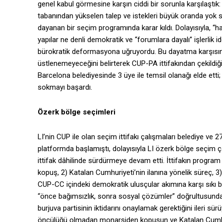
genel kabul görmesine karşın ciddi bir sorunla karşılaştık
tabanından yükselen talep ve istekleri büyük oranda yok sa
dayanan bir seçim programında karar kıldı. Dolayısıyla, “ha
yapılar ne denli demokratik ve “forumlara dayalı” işlerlik i
bürokratik deformasyona uğruyordu. Bu dayatma karşısınd
üstlenemeyeceğini belirterek CUP-PA ittifakından çekildiğ
Barcelona belediyesinde 3 üye ile temsil olanağı elde etti;
sokmayı başardı.
Özerk bölge seçimleri
LI’nin CUP ile olan seçim ittifakı çalışmaları belediye ve 2
platformda başlamıştı, dolayısıyla LI özerk bölge seçim 
ittifak dâhilinde sürdürmeye devam etti. İttifakın progra
kopuş, 2) Katalan Cumhuriyeti’nin ilanına yönelik süreç, 3
CUP-CC içindeki demokratik ulusçular akımına karşı sıkı 
“önce bağımsızlık, sonra sosyal çözümler” doğrultusunday
burjuva partisinin iktidarını onaylamak gerektiğini ileri sürü
öncülüğü olmadan monarşiden kopuşun ve Katalan Cumhuri