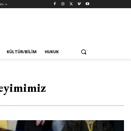
es
KÜLTÜR/BILIM
HUKUK
neyimimiz