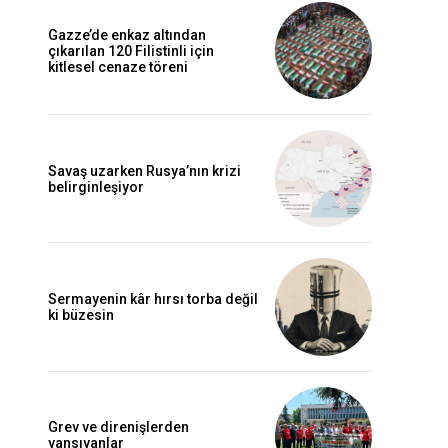
Gazze’de enkaz altından
çıkarılan 120 Filistinli için
kitlesel cenaze töreni
Savaş uzarken Rusya’nın krizi
belirginleşiyor
Sermayenin kâr hırsı torba değil
ki büzesin
Grev ve direnişlerden
yansıyanlar