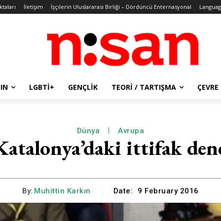
ktaları
İletişim
İşçilerin Uluslararası Birliği – Dördüncü Enternasyonal
Languag
IN
LGBTİ+
GENÇLIK
TEORI / TARTIŞMA
ÇEVRE
Dünya
Avrupa
atalonya’daki ittifak de
By:
Muhittin Karkın
Date:
9 February 2016