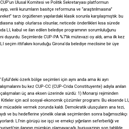
: CUP’un Ulusal Komitesi ve Politik Sekretaryası platformun
yıp, verili kurumların basitçe reformuna ve “araştırılmasına”
reket” tarzı örgütlenen yapılardaki klasik sorunla karşılaşmıştık: bu
ddiasına sahip olurlarsa olsunlar, neticede önderlikleri kısa sürede
a LI, kabul ve ilan edilen belediye programının sorumluluğunu
ini duyurdu. Seçimlerde CUP-PA %7’lik mütevazi oy aldı, ama ilk kez
 LI seçim ittifakını koruduğu Girona’da belediye meclisine bir üye
7 Eylül’deki özerk bölge seçimleri için aynı anda ama iki ayrı
çalışmalarını bu kez CUP-CC (CUP-Crida Constituyente) adıyla anılan
m çalışmaları üç ana eksen üzerinde sürdü: 1) Monarşi rejiminden
) Kitleler için acil sosyal-ekonomik çözümler programı. Bu eksende LI,
bir mücadele vermek zorunda kaldı. Demokratik ulusçuların ana tezi,
dı ve bu hedeflerine yönelik olarak seçimlerden sonra bağımsızlıkçı
yorlardı. LI’nin görüşü ise işçi ve emekçi yığınların seferberliği ve
yeti’nin ilanının mümkün olamayacağı; burjuvazinin son tahlilde