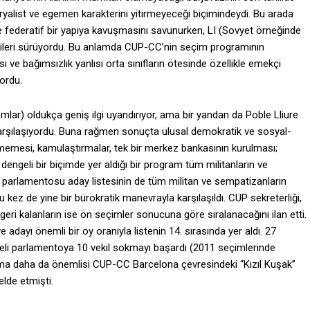
list ve egemen karakterini yitirmeyeceği biçimindeydi. Bu arada
e federatif bir yapıya kavuşmasını savunurken, LI (Sovyet örneğinde
i ileri sürüyordu. Bu anlamda CUP-CC’nin seçim programının
 ve bağımsızlık yanlısı orta sınıfların ötesinde özellikle emekçi
ordu.
forumlar) oldukça geniş ilgi uyandırıyor, ama bir yandan da Poble Lliure
karşılaşıyordu. Buna rağmen sonuçta ulusal demokratik ve sosyal-
nmemesi, kamulaştırmalar, tek bir merkez bankasının kurulması;
dengeli bir biçimde yer aldığı bir program tüm militanların ve
e parlamentosu aday listesinin de tüm militan ve sempatizanların
u kez de yine bir bürokratik manevrayla karşılaşıldı. CUP sekreterliği,
, geri kalanların ise ön seçimler sonucuna göre sıralanacağını ilan etti.
e adayı önemli bir oy oranıyla listenin 14. sırasında yer aldı. 27
eli parlamentoya 10 vekil sokmayı başardı (2011 seçimlerinde
, ama daha da önemlisi CUP-CC Barcelona çevresindeki “Kızıl Kuşak”
elde etmişti.