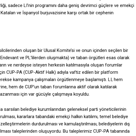
rliği, sadece LI’nin programını daha geniş devrimci güçlere ve emekçi
Katalan ve İspanyol burjuvazisine karşı ortak bir cephenin
silcilerinden oluşan bir Ulusal Komite’si ve onun içinden seçilen bir
a Endevant ve PL’lilerden oluşmakta) ve taban örgütleri esas olarak
arın ve nerdeyse isteyen herkesin katılmasıyla oluşan forumlar
çin CUP-PA (CUP-Aktif Halk) adıyla vaftiz edilen bir platform
rekse kampanya çalışmaları örgütlenmeye başlamıştı. LI, hem
ine, hem de CUP’un taban forumlarına aktif olarak katılarak
 kazanması için var gücüyle çalışmaya koyuldu.
la sarsılan belediye kurumlarından geleneksel parti yöneticilerinin
rulması, kararlara tabandaki emekçi halkın katılımı, temel belediye
) özelleştirmelerin durdurulması ve kamulaştırılması, belediyelerin dış
ılması taleplerinden oluşuyordu. Bu taleplerimiz CUP-PA tabanında