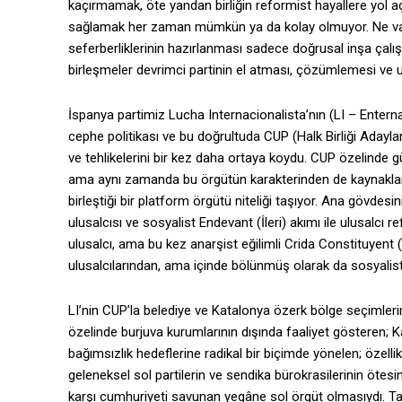
kaçırmamak, öte yandan birliğin reformist hayallere yol 
sağlamak her zaman mümkün ya da kolay olmuyor. Ne var ki,
seferberliklerinin hazırlanması sadece doğrusal inşa çalışm
birleşmeler devrimci partinin el atması, çözümlemesi ve 
İspanya partimiz Lucha Internacionalista’nın (LI – Entern
cephe politikası ve bu doğrultuda CUP (Halk Birliği Adayları) 
ve tehlikelerini bir kez daha ortaya koydu. CUP özelinde gü
ama aynı zamanda bu örgütün karakterinden de kaynaklanıyo
birleştiği bir platform örgütü niteliği taşıyor. Ana gövdes
ulusalcısı ve sosyalist Endevant (İleri) akımı ile ulusalcı 
ulusalcı, ama bu kez anarşist eğilimli Crida Constituyent 
ulusalcılarından, ama içinde bölünmüş olarak da sosyalist
LI’nin CUP’la belediye ve Katalonya özerk bölge seçimleri
özelinde burjuva kurumlarının dışında faaliyet gösteren; K
bağımsızlık hedeflerine radikal bir biçimde yönelen; özellik
geleneksel sol partilerin ve sendika bürokrasilerinin ötes
karşı cumhuriyeti savunan yegâne sol örgüt olmasıydı. Tab