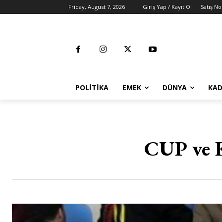
Friday, August 7, 2026
Giriş Yap / Kayıt Ol
Satış No
POLITIKA
EMEK
DÜNYA
KAD
CUP ve K