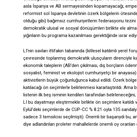
asla İspanya ve AB sermayesinden kopamayacağı, emperya
reformist sol İspanya devletinin özerk bölgelerin ötesind
olduğu gibi) bağımsız cumhuriyetlerin federasyonu tezin
demokratik ulusal ve sosyal dönüşümleri birlikte ele alması
yığınların bu programa kazanılması gerektiğinde ısrar ediy
LI’nin savları ittifakın tabanında (kitlesel katılımlı yerel 
çevresinde toplanmış demokratik ulusçuların direnciyle 
ekonomik taleplerin (AB’den çıkılması, dış borçların öde
sosyalist, feminist ve ekolojist cumhuriyetçi bir anayasa) 
aktivistlerin büyük çoğunluğunca kabul edildi. Özerk bölg
katılacağı ön seçimlerle belirlenmesi kararlaştırıldı. Ama b
listenin ilk beş isminin kendileri tarafından belirleneceğini
LI bu dayatmayı eleştirmekle birlikte ön seçimlere katıldı v
Eylül’deki seçimlerde de CUP-CC % 8.21 oyla 135 sandaly
sadece 3 temsilcisi seçilmişti). Önemli bir başarıydı bu
diye adlandırılan proleter mahallelerde önemli oy oranları 