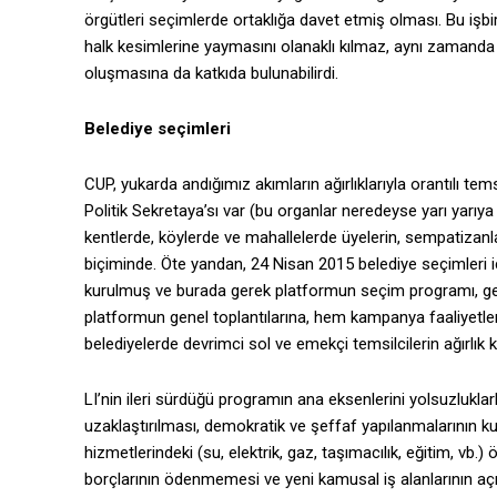
örgütleri seçimlerde ortaklığa davet etmiş olması. Bu işbi
halk kesimlerine yaymasını olanaklı kılmaz, aynı zamanda 
oluşmasına da katkıda bulunabilirdi.
Belediye seçimleri
CUP, yukarda andığımız akımların ağırlıklarıyla orantılı tem
Politik Sekretaya’sı var (bu organlar neredeyse yarı yarıy
kentlerde, köylerde ve mahallelerde üyelerin, sempatizanl
biçiminde. Öte yandan, 24 Nisan 2015 belediye seçimleri i
kurulmuş ve burada gerek platformun seçim programı, ge
platformun genel toplantılarına, hem kampanya faaliyetler
belediyelerde devrimci sol ve emekçi temsilcilerin ağırlık
LI’nin ileri sürdüğü programın ana eksenlerini yolsuzluklar
uzaklaştırılması, demokratik ve şeffaf yapılanmalarının ku
hizmetlerindeki (su, elektrik, gaz, taşımacılık, eğitim, vb.
borçlarının ödenmemesi ve yeni kamusal iş alanlarının aç