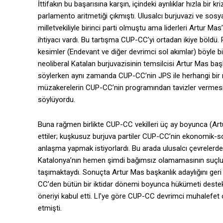
İttifakın bu başarısına karşın, içindeki ayrılıklar hızla bi
parlamento aritmetiği çıkmıştı. Ulusalcı burjuvazi ve sosyal
milletvekiliyle birinci parti olmuştu ama liderleri Artur 
ihtiyacı vardı. Bu tartışma CUP-CC’yi ortadan ikiye böldü.
kesimler (Endevant ve diğer devrimci sol akımlar) böyle b
neoliberal Katalan burjuvazisinin temsilcisi Artur Mas ba
söylerken aynı zamanda CUP-CC’nin JPS ile herhangi bir
müzakerelerin CUP-CC’nin programından tavizler vermesine
söylüyordu.
Buna rağmen birlikte CUP-CC vekilleri üç ay boyunca (Art
ettiler; kuşkusuz burjuva partiler CUP-CC’nin ekonomik-s
anlaşma yapmak istiyorlardı. Bu arada ulusalcı çevreler
Katalonya’nın hemen şimdi bağımsız olamamasının suçlusu 
taşımaktaydı. Sonuçta Artur Mas başkanlık adaylığını geri 
CC’den bütün bir iktidar dönemi boyunca hükümeti deste
öneriyi kabul etti. LI’ye göre CUP-CC devrimci muhalefet ol
etmişti.