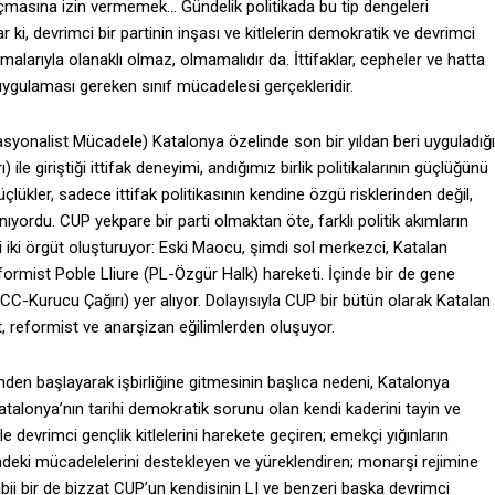
açmasına izin vermemek… Gündelik politikada bu tip dengeleri
 devrimci bir partinin inşası ve kitlelerin demokratik ve devrimci
alarıyla olanaklı olmaz, olmamalıdır da. İttifaklar, cepheler ve hatta
uygulaması gereken sınıf mücadelesi gerçekleridir.
asyonalist Mücadele) Katalonya özelinde son bir yıldan beri uyguladığı
ile giriştiği ittifak deneyimi, andığımız birlik politikalarının güçlüğünü
çlükler, sadece ittifak politikasının kendine özgü risklerinden değil,
rdu. CUP yekpare bir parti olmaktan öte, farklı politik akımların
ini iki örgüt oluşturuyor: Eski Maocu, şimdi sol merkezci, Katalan
reformist Poble Lliure (PL-Özgür Halk) hareketi. İçinde bir de gene
(CC-Kurucu Çağırı) yer alıyor. Dolayısıyla CUP bir bütün olarak Katalan
, reformist ve anarşizan eğilimlerden oluşuyor.
nden başlayarak işbirliğine gitmesinin başlıca nedeni, Katalonya
atalonya’nın tarihi demokratik sorunu olan kendi kaderini tayin ve
le devrimci gençlik kitlelerini harekete geçiren; emekçi yığınların
indeki mücadelelerini destekleyen ve yüreklendiren; monarşi rejimine
ii bir de bizzat CUP’un kendisinin LI ve benzeri başka devrimci