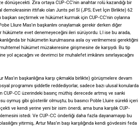
r krize dönüşecekti. Zira ortaya CUP-CC’nin anahtar rolü kazandığı bir
 demokrasinin ittifakı olan Junts pel Sí (JPS; Evet İçin Birlikte) 62
Mas’ı başkan seçtirmek ve hükümet kurmak için CUP-CC’nin oylarına
 Pobe Lliure Mas’ın başkanlını onaylamak gerekir derken diğer
ir hükümete evet denemeyeceğini ileri sürüyordu. LI ise bu arada,
şkanlığında bir hükümetin kurulmasına asla oy verilmemesi gerektiğini
 muhtemel hükümet müzakeresine girişmesine de karşıydı. Bu tip
 yol açacağını ve devrimci bir muhalefet imkânını sınırlayacağını
ur Mas’ın başkanlığına karşı çıkmakla birlikte) görüşmelere devam
osyal programını şiddetle reddediyorlar, sadece bazı ulusal konularda
den CUP-CC üzerindeki basınç müthiş derecede artmış ve sanki
oymuş gibi gösterilir olmuştu; bu basıncı Poble Lluire sürekli içeri
çekti ve kendi yerine yeni bir isim önerdi; ama buna karşılık CUP-
klemesini istedi. Ve CUP-CC önderliği daha fazla dayanamayıp bu
asılığını yitirmiş, Artur Mas’ın başı karşılığında kendi gövdesini feda