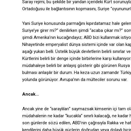
Saray rejimi, bu şekilde bir yandan içerideki Kürt sorunuy
Ortadoğusu ile bağlantısının kopmasını, Suriye “oyununun” 
Yani Suriye konusunda parmağını kıpırdatamaz hale gelen
Suriye’ye girer mi?” denilirken şimdi “acaba çıkar mı?” 
şimdi Amerika’nın kucağındayız; ABD bizi kullanmak istiyor
Nihayetinde emperyalist dünya sistemi içinde var olan kapit
aşağı yukarı belli. Üstelik büyük devletlerin belirli sınırlar 
Kürtlerini belirli bir denge içinde birbirlerine karşı kullan
müdahaleye belirli bir anlayış gösterir gibi görünen Rusya 
bulması anlaşılır bir durum. Ha keza uzun zamandır Türkiye
yolunda görünüyor. Avrupa’nın da mülteciler sorunu var.
Ancak…
Ancak yine de “saraylıları” saymazsak kimsenin içi tam ola
müdahalenin ne kadar “kucakla” sınırlı kalacağı, ne kadar 
son günlerde sözü edilen, ABD’nin çağrısıyla Rakka ve hat
kendilerini daha büyük güçlerin doğrudan veya dolaylı biçim