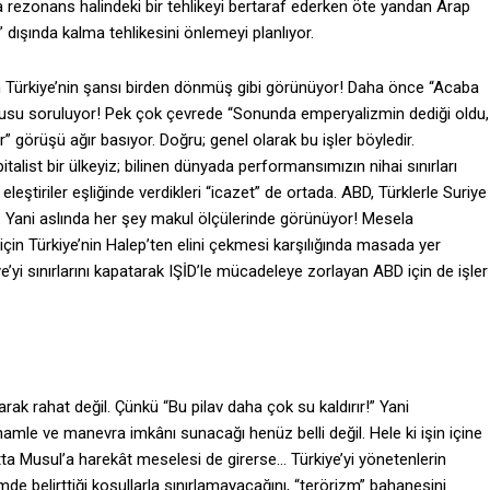
la rezonans halindeki bir tehlikeyi bertaraf ederken öte yandan Arap
dışında kalma tehlikesini önlemeyi planlıyor.
 Türkiye’nin şansı birden dönmüş gibi görünüyor! Daha önce “Acaba
sorusu soruluyor! Pek çok çevrede “Sonunda emperyalizmin dediği oldu,
” görüşü ağır basıyor. Doğru; genel olarak bu işler böyledir.
alist bir ülkeyiz; bilinen dünyada performansımızın nihai sınırları
ve eleştiriler eşliğinde verdikleri “icazet” de ortada. ABD, Türklerle Suriye
ıyor. Yani aslında her şey makul ölçülerinde görünüyor! Mesela
için Türkiye’nin Halep’ten elini çekmesi karşılığında masada yer
’yi sınırlarını kapatarak IŞİD’le mücadeleye zorlayan ABD için de işler
rak rahat değil. Çünkü “Bu pilav daha çok su kaldırır!” Yani
hamle ve manevra imkânı sunacağı henüz belli değil. Hele ki işin içine
ta Musul’a harekât meselesi de girerse… Türkiye’yi yönetenlerin
de belirttiği koşullarla sınırlamayacağını, “terörizm” bahanesini