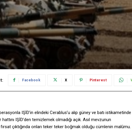
t:
Facebook
X
Pinterest
operasyonla IŞİD’in elindeki Cerablus’u alıp güney ve batı istikametinde
r hattını IŞİD’den temizlemek olmadığı açık. Asıl mevzunun
e fırsat çıktığında onları teker teker boğmak olduğu cümlenin malûmu.