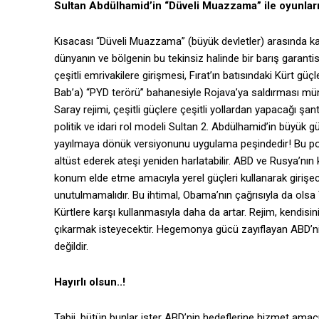
Sultan Abdülhamid’in “Düveli Muazzama” ile oyunları.
Kısacası “Düveli Muazzama” (büyük devletler) arasında
dünyanın ve bölgenin bu tekinsiz halinde bir barış garantisi
çeşitli emrivakilere girişmesi, Fırat’ın batısındaki Kürt gü
Bab’a) “PYD terörü” bahanesiyle Rojava’ya saldırması mümk
Saray rejimi, çeşitli güçlere çeşitli yollardan yapacağı şan
politik ve idari rol modeli Sultan 2. Abdülhamid’in büyük gü
yayılmaya dönük versiyonunu uygulama peşindedir! Bu poli
altüst ederek ateşi yeniden harlatabilir. ABD ve Rusya’nın
konum elde etme amacıyla yerel güçleri kullanarak girişec
unutulmamalıdır. Bu ihtimal, Obama’nın çağrısıyla da olsa 
Kürtlere karşı kullanmasıyla daha da artar. Rejim, kendisi
çıkarmak isteyecektir. Hegemonya gücü zayıflayan ABD’ni
değildir.
Hayırlı olsun..!
Tabii, bütün bunlar ister ABD’nin hedeflerine hizmet amacı