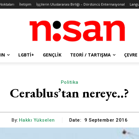
 Noktaları
İletişim
İşçilerin Uluslararası Birliği – Dördüncü Enternasyonal
Lang
IN
LGBTİ+
GENÇLIK
TEORI / TARTIŞMA
ÇEVRE
Politika
Cerablus’tan nereye..?
By:
Hakkı Yükselen
Date:
9 September 2016