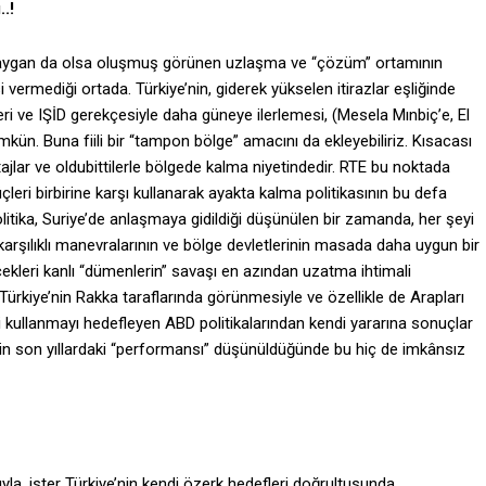
.!
 kaygan da olsa oluşmuş görünen uzlaşma ve “çözüm” ortamının
 vermediği ortada. Türkiye’nin, giderek yükselen itirazlar eşliğinde
çleri ve IŞİD gerekçesiyle daha güneye ilerlemesi, (Mesela Mınbiç’e, El
ün. Buna fiili bir “tampon bölge” amacını da ekleyebiliriz. Kısacası
tajlar ve oldubittilerle bölgede kalma niyetindedir. RTE bu noktada
çleri birbirine karşı kullanarak ayakta kalma politikasının bu defa
tika, Suriye’de anlaşmaya gidildiği düşünülen bir zamanda, her şeyi
 karşılıklı manevralarının ve bölge devletlerinin masada daha uygun bir
ekleri kanlı “dümenlerin” savaşı en azından uzatma ihtimali
Türkiye’nin Rakka taraflarında görünmesiyle ve özellikle de Arapları
ni kullanmayı hedefleyen ABD politikalarından kendi yararına sonuçlar
n son yıllardaki “performansı” düşünüldüğünde bu hiç de imkânsız
yla, ister Türkiye’nin kendi özerk hedefleri doğrultusunda