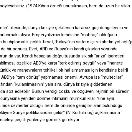
a söyleyebiliriz. (1974 Kıbrıs örneği unutulmasın; hem de uzun bir silah
n” ötesinde, dünya kriziyle şekillenen kararsız güç dengelerinin ve
rarlanmak istiyor. Emperyalizmin kendisine “muhtaç” olduğunu
u diplomatik-politik fırsat, Türkiye’nin sistem içi rekabetin yol açtığı
n de bir sonucu. Evet, ABD ve Rusya’nın kendi çıkarları yönünde
orun da var. Kendi hesapları doğrultusunda sık sık “arıza” işaretleri
labilmesi; özellikle ABD’ye karşı “terk edilmiş sevgili” veya “ihanete
ünlük ve manevraların tehlikeli bir hal almaması için kendisine belirli
nin ABD’ye “tam dönüş” yapmaması önemli. Avrupa ise “mülteciler”
ından “kullanılmasının” yanı sıra, dünya kriziyle şiddetlenen
a söz edilebilir. Bunun verdiği coşku ve özgüven, rejimin bir süredir
s dünyasına yeniden dönme ihtimalini mümkün kılar. Yine aynı
 nice cevherler olduğu, hem de önünde geniş bir alan bulunduğu
ldiyse Suriye politikasından geldi!” (N. Kurtulmuş) açıklamasına
eseleyi çeşitli yönleriyle görmek gerekiyor.