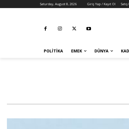
Saturday, August 8, 2026
Giriş Yap / Kayıt Ol
Satış
POLITIKA
EMEK
DÜNYA
KAD