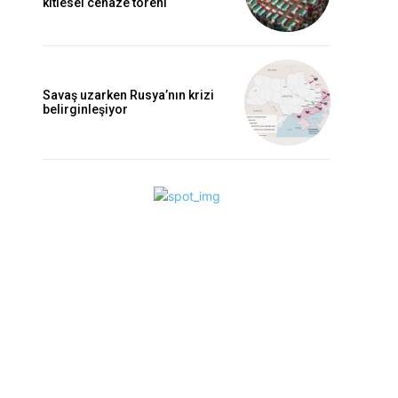
kitlesel cenaze töreni
Savaş uzarken Rusya’nın krizi
belirginleşiyor