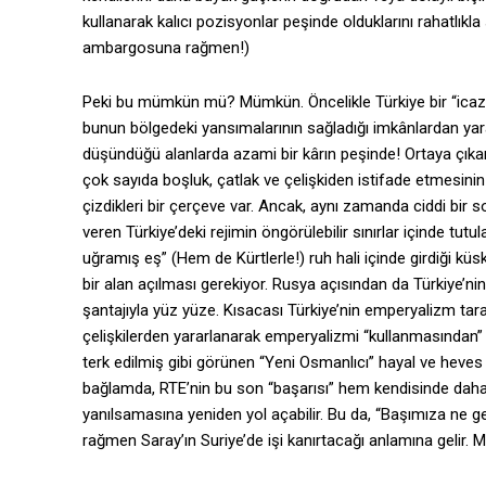
kullanarak kalıcı pozisyonlar peşinde olduklarını rahatlıkl
ambargosuna rağmen!)
Peki bu mümkün mü? Mümkün. Öncelikle Türkiye bir “icazeti
bunun bölgedeki yansımalarının sağladığı imkânlardan ya
düşündüğü alanlarda azami bir kârın peşinde! Ortaya çıkan b
çok sayıda boşluk, çatlak ve çelişkiden istifade etmesini
çizdikleri bir çerçeve var. Ancak, aynı zamanda ciddi bir s
veren Türkiye’deki rejimin öngörülebilir sınırlar içinde tutu
uğramış eş” (Hem de Kürtlerle!) ruh hali içinde girdiği küsk
bir alan açılması gerekiyor. Rusya açısından da Türkiye’
şantajıyla yüz yüze. Kısacası Türkiye’nin emperyalizm taraf
çelişkilerden yararlanarak emperyalizmi “kullanmasından” d
terk edilmiş gibi görünen “Yeni Osmanlıcı” hayal ve heve
bağlamda, RTE’nin bu son “başarısı” hem kendisinde daha
yanılsamasına yeniden yol açabilir. Bu da, “Başımıza ne ge
rağmen Saray’ın Suriye’de işi kanırtacağı anlamına gelir. M