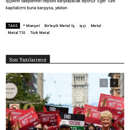
işçilerin taleplerinin hepsini karşılayacak diyoruz. Eğer Türk
kapitalizmi buna karşıysa, yıkılsın.
* Manşet
Birleşik Metal-İş
işçi
Metal
TAGS
Metal TİS
Türk Metal
Son Yazılarımız