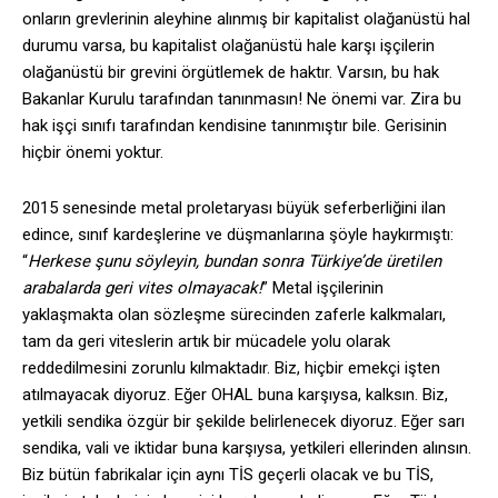
onların grevlerinin aleyhine alınmış bir kapitalist olağanüstü hal
durumu varsa, bu kapitalist olağanüstü hale karşı işçilerin
olağanüstü bir grevini örgütlemek de haktır. Varsın, bu hak
Bakanlar Kurulu tarafından tanınmasın! Ne önemi var. Zira bu
hak işçi sınıfı tarafından kendisine tanınmıştır bile. Gerisinin
hiçbir önemi yoktur.
2015 senesinde metal proletaryası büyük seferberliğini ilan
edince, sınıf kardeşlerine ve düşmanlarına şöyle haykırmıştı:
“
Herkese şunu söyleyin, bundan sonra Türkiye’de üretilen
arabalarda geri vites olmayacak!
” Metal işçilerinin
yaklaşmakta olan sözleşme sürecinden zaferle kalkmaları,
tam da geri viteslerin artık bir mücadele yolu olarak
reddedilmesini zorunlu kılmaktadır. Biz, hiçbir emekçi işten
atılmayacak diyoruz. Eğer OHAL buna karşıysa, kalksın. Biz,
yetkili sendika özgür bir şekilde belirlenecek diyoruz. Eğer sarı
sendika, vali ve iktidar buna karşıysa, yetkileri ellerinden alınsın.
Biz bütün fabrikalar için aynı TİS geçerli olacak ve bu TİS,