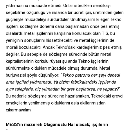
yıldırmasına müsaade etmedi. Onlar istedikleri sendikayı
seçebilme özgürlüğü ve insanca bir ücret için, üretimden gelen
güçleriyle mücadeleyi sürdürdüler. Unutmayalım ki eğer Tekno
işçileri, sözleşme dönemi daha başlamadan önce pes etmiş
olsalardı, metal işçilerinin karşısına konulacak olan TİS, bu
yenilginin sonuçlarını hissettirecekti ve metal işçilerinin de
morali bozulacaktı. Ancak Tekno’daki kardeşlerimiz pes etmiş
değiller. Bu sebeple de sözleşme sürecinde bütün metal
kapitalistlerinin korkulu rüyası şu anda Tekno işçilerinin
sürdürmekte oldukları mücadele olmuş durumda. Metal
burjuvazisi şöyle düşünüyor: “
Tekno patronu her şeyi denedi
ama işçileri yıldıramadı. Ya bizim fabrikalardaki işçiler de
aynı taleplerle, hiç yılmadan bir grev başlatırsa, ne yaparız?
”
Bu nedenle sözleşme sürecine hazırlanırken, Tekno’daki grevci
emekçilerin yenilmemiş olduklarını asla akıllarımızdan
çıkarmayalım.
MESS’in mazereti Olağanüstü Hal olacak; işçilerin