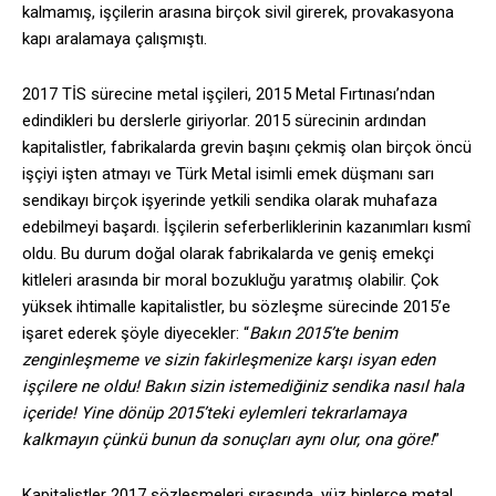
kalmamış, işçilerin arasına birçok sivil girerek, provakasyona
kapı aralamaya çalışmıştı.
2017 TİS sürecine metal işçileri, 2015 Metal Fırtınası’ndan
edindikleri bu derslerle giriyorlar. 2015 sürecinin ardından
kapitalistler, fabrikalarda grevin başını çekmiş olan birçok öncü
işçiyi işten atmayı ve Türk Metal isimli emek düşmanı sarı
sendikayı birçok işyerinde yetkili sendika olarak muhafaza
edebilmeyi başardı. İşçilerin seferberliklerinin kazanımları kısmî
oldu. Bu durum doğal olarak fabrikalarda ve geniş emekçi
kitleleri arasında bir moral bozukluğu yaratmış olabilir. Çok
yüksek ihtimalle kapitalistler, bu sözleşme sürecinde 2015’e
işaret ederek şöyle diyecekler: “
Bakın 2015’te benim
zenginleşmeme ve sizin fakirleşmenize karşı isyan eden
işçilere ne oldu! Bakın sizin istemediğiniz sendika nasıl hala
içeride! Yine dönüp 2015’teki eylemleri tekrarlamaya
kalkmayın çünkü bunun da sonuçları aynı olur, ona göre!
”
Kapitalistler 2017 sözleşmeleri sırasında, yüz binlerce metal