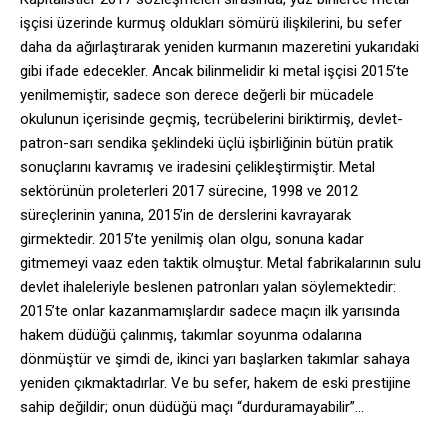
işçisi üzerinde kurmuş oldukları sömürü ilişkilerini, bu sefer
daha da ağırlaştırarak yeniden kurmanın mazeretini yukarıdaki
gibi ifade edecekler. Ancak bilinmelidir ki metal işçisi 2015’te
yenilmemiştir, sadece son derece değerli bir mücadele
okulunun içerisinde geçmiş, tecrübelerini biriktirmiş, devlet-
patron-sarı sendika şeklindeki üçlü işbirliğinin bütün pratik
sonuçlarını kavramış ve iradesini çelikleştirmiştir. Metal
sektörünün proleterleri 2017 sürecine, 1998 ve 2012
süreçlerinin yanına, 2015’in de derslerini kavrayarak
girmektedir. 2015’te yenilmiş olan olgu, sonuna kadar
gitmemeyi vaaz eden taktik olmuştur. Metal fabrikalarının sulu
devlet ihaleleriyle beslenen patronları yalan söylemektedir:
2015’te onlar kazanmamışlardır sadece maçın ilk yarısında
hakem düdüğü çalınmış, takımlar soyunma odalarına
dönmüştür ve şimdi de, ikinci yarı başlarken takımlar sahaya
yeniden çıkmaktadırlar. Ve bu sefer, hakem de eski prestijine
sahip değildir; onun düdüğü maçı “durduramayabilir”…