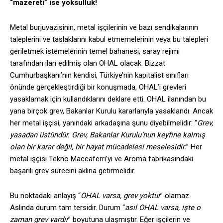
“mazereti” ise yoksulluk!
Metal burjuvazisinin, metal işçilerinin ve bazı sendikalarının
taleplerini ve taslaklarını kabul etmemelerinin veya bu talepleri
geriletmek istemelerinin temel bahanesi, saray rejimi
tarafından ilan edilmiş olan OHAL olacak. Bizzat
Cumhurbaşkanı’nın kendisi, Türkiye’nin kapitalist sınıfları
önünde gerçekleştirdiği bir konuşmada, OHAL’i grevleri
yasaklamak için kullandıklarını deklare etti. OHAL ilanından bu
yana birçok grev, Bakanlar Kurulu kararlarıyla yasaklandı. Ancak
her metal işçisi, yanındaki arkadaşına şunu diyebilmelidir: “
Grev,
yasadan üstündür. Grev, Bakanlar Kurulu’nun keyfine kalmış
olan bir karar değil, bir hayat mücadelesi meselesidir.
” Her
metal işçisi Tekno Maccaferri’yi ve Aroma fabrikasındaki
başarılı grev sürecini aklına getirmelidir.
Bu noktadaki anlayış “
OHAL varsa, grev yoktur
” olamaz.
Aslında durum tam tersidir. Durum “
asıl OHAL varsa, işte o
zaman grev vardır
” boyutuna ulaşmıştır. Eğer işçilerin ve