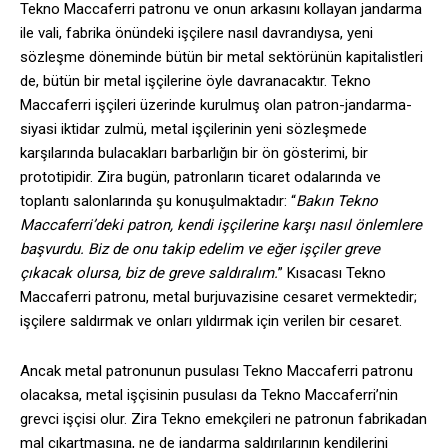
Tekno Maccaferri patronu ve onun arkasını kollayan jandarma
ile vali, fabrika önündeki işçilere nasıl davrandıysa, yeni
sözleşme döneminde bütün bir metal sektörünün kapitalistleri
de, bütün bir metal işçilerine öyle davranacaktır. Tekno
Maccaferri işçileri üzerinde kurulmuş olan patron-jandarma-
siyasi iktidar zulmü, metal işçilerinin yeni sözleşmede
karşılarında bulacakları barbarlığın bir ön gösterimi, bir
prototipidir. Zira bugün, patronların ticaret odalarında ve
toplantı salonlarında şu konuşulmaktadır: “
Bakın Tekno
Maccaferri’deki patron, kendi işçilerine karşı nasıl önlemlere
başvurdu. Biz de onu takip edelim ve eğer işçiler greve
çıkacak olursa, biz de greve saldıralım.
” Kısacası Tekno
Maccaferri patronu, metal burjuvazisine cesaret vermektedir;
işçilere saldırmak ve onları yıldırmak için verilen bir cesaret.
Ancak metal patronunun pusulası Tekno Maccaferri patronu
olacaksa, metal işçisinin pusulası da Tekno Maccaferri’nin
grevci işçisi olur. Zira Tekno emekçileri ne patronun fabrikadan
mal çıkartmasına, ne de jandarma saldırılarının kendilerini