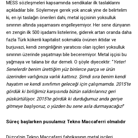
MESS sözleşmeleri kapsamında sendikalar ilk taslaklarını
açıkladılar bile. Söylemeye gerek yok ancak yine de belirtelim
ki, en iyi taslağın önerileri dahi, metal işçisinin yoksulluk
sınırının altında yaşamasını engelleyemiyor. Her sene dünyanın
en zengin ilk 500 işadamı listelerine, giderek artan oranda daha
fazla Türk kökenli kapitalist sokmakla övünen iktidar ve
burjuvazi, kendi zenginliğinin yaratıcısı olan işçileri yoksulluk
sınırının üzerinde yaşatmayı bile beceremiyor. Metal işçisi bu
yağmaya ve talana bir dur demeli. O şöyle diyecektir: “
Yeter!
Senelerdir benim ürettiğim yüz binlerce parça ve ürün
üzerinden varlığınıza varlık kattınız. Şimdi sıra benim kendi
hayatım ve kendi sınıfımın geleceği için çalışmamda. 2015’te
gördük ki birliğimiz karşısında bütün saldırılarınız geri
püskürtülüyor. 2015’te gördük ki durduğumuz anda geriye
gitmeye başlıyoruz, o yüzden bu sene asla durmayacağız!
”
Süreç başlarken pusulamız Tekno Maccaferri olmalıdır
Düzce’nin Tekno Maccaferri fabrikasının metal işçileri