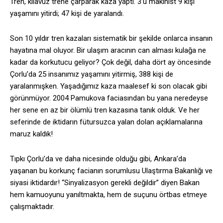
Tren, kılavuz trene çarparak kaza yaptı. 3’ü makinist 9 kişi
yaşamını yitirdi; 47 kişi de yaralandı.
Son 10 yıldır tren kazaları sistematik bir şekilde onlarca insanın
hayatına mal oluyor. Bir ulaşım aracının can alması kulağa ne
kadar da korkutucu geliyor? Çok değil, daha dört ay öncesinde
Çorlu’da 25 insanımız yaşamını yitirmiş, 388 kişi de
yaralanmışken. Yaşadığımız kaza maalesef ki son olacak gibi
görünmüyor. 2004 Pamukova faciasından bu yana neredeyse
her sene en az bir ölümlü tren kazasına tanık olduk. Ve her
seferinde de iktidarın fütursuzca yalan dolan açıklamalarına
maruz kaldık!
Tıpkı Çorlu’da ve daha nicesinde olduğu gibi, Ankara’da
yaşanan bu korkunç facianın sorumlusu Ulaştırma Bakanlığı ve
siyasi iktidardır! “Sinyalizasyon gerekli değildir” diyen Bakan
hem kamuoyunu yanıltmakta, hem de suçunu örtbas etmeye
çalışmaktadır.