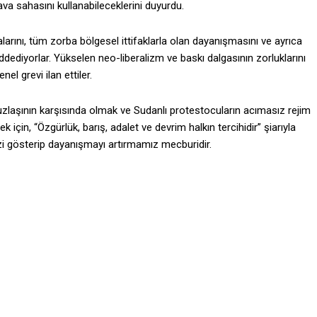
ava sahasını kullanabileceklerini duyurdu.
larını, tüm zorba bölgesel ittifaklarla olan dayanışmasını ve ayrıca
ddediyorlar. Yükselen neo-liberalizm ve baskı dalgasının zorluklarını
l grevi ilan ettiler.
sı uzlaşının karşısında olmak ve Sudanlı protestocuların acımasız rejim
 için, “Özgürlük, barış, adalet ve devrim halkın tercihidir” şiarıyla
zi gösterip dayanışmayı artırmamız mecburidir.