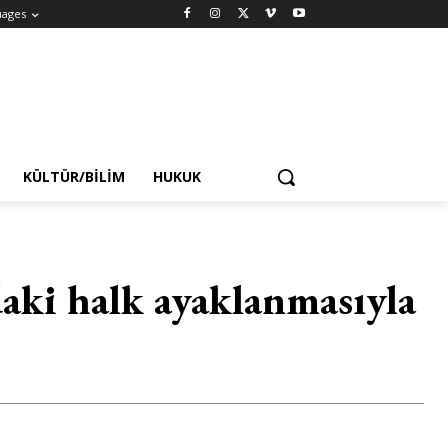
uages
KÜLTÜR/BILIM
HUKUK
’daki halk ayaklanmasıyla