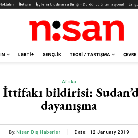
 Noktaları
İletişim
İşçilerin Uluslararası Birliği – Dördüncü Enternasyonal
Lang
IN
LGBTİ+
GENÇLIK
TEORI / TARTIŞMA
ÇEVRE
Afrika
İttifakı bildirisi: Sudan
dayanışma
By:
Nisan Dış Haberler
Date:
12 January 2019