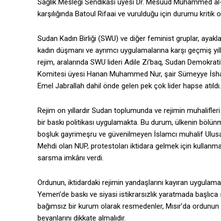
Sağlık Mesleği Sendikası üyesi Dr. Mesuud Muhammed al-
karşılığında Batoul Rifaai ve vurulduğu için durumu kritik 
Sudan Kadın Birliği (SWU) ve diğer feminist gruplar, ayakl
kadın düşmanı ve ayrımcı uygulamalarına karşı geçmiş yıll
rejim, aralarında SWU lideri Adile Zi’baq, Sudan Demokrat
Komitesi üyesi Hanan Muhammed Nur, şair Sümeyye İsha
Emel Jabrallah dahil önde gelen pek çok lider hapse atıldı.
Rejim on yıllardır Sudan toplumunda ve rejimin muhalifleri i
bir baskı politikası uygulamakta. Bu durum, ülkenin bölün
boşluk gayrimeşru ve güvenilmeyen İslamcı muhalif Ulusa
Mehdi olan NUP, protestoları iktidara gelmek için kullanmay
sarsma imkânı verdi.
Ordunun, iktidardaki rejimin yandaşlarını kayıran uygula
Yemen’de baskı ve siyasi istikrarsızlık yaratmada başlıca 
bağımsız bir kurum olarak resmedenler, Mısır’da ordunun 
beyanlarını dikkate almalıdır.