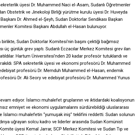
 sekreterlik üyesi Dr. Muhammed Naci el-Asam, Sudanlı Öğretmenler
n Obstetrik ve Jinekoloji Birliği yürütme kurulu üyesi Dr. Huveyda
aşkanı Dr. Ahmed el-Şeyh, Sudan Doktorlar Sendikası Başkan
etmenler Komitesi Başkanı Abdullah el-Hasan bulunuyor.
birlikte, Sudan Doktorlar Komitesi’nin başını çektiği bağımsız
sı üç günlük grev yaptı. Sudanlı Eczacılar Merkez Komitesi grev ilan
atıldılar. Hartum Üniversitesi’nden 20 kadar profesör tutuklandı ve
t bırakıldı. SPA sekreterlik üyesi ve ekonomi profesörü Dr. Muhammed
h, edebiyat profesörü Dr. Memduh Muhammed el-Hasan, endemik
 profesörü Dr. Ali Seory ve edebiyat profesörü Dr. Muhammed Yunus
vam ediyor. İslamcı muhalefet gruplarının ve iktidardaki koalisyonun
şarısız emniyet ve ekonomi uygulamalarını sürdürebildiği uluslararası
 ve İslamcı muhalefetin “yumuşak iniş” teklifini reddetti. Sudan solunun
ırıya uğrayan solcu kadro ve liderler arasında Sudan Komünist
z Komite üyesi Kemal Jarrar, SCP Merkez Komitesi ve Sudan Tıp ve