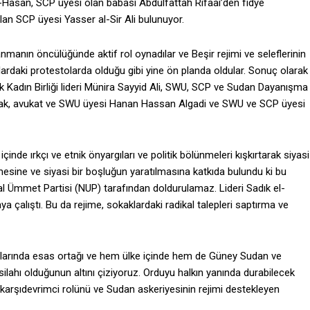
Hasan, SCP üyesi olan babası Abdulfattah Rifaai’den fidye
olan SCP üyesi Yasser al-Sir Ali bulunuyor.
anmanın öncülüğünde aktif rol oynadılar ve Beşir rejimi ve seleflerinin
ardaki protestolarda olduğu gibi yine ön planda oldular. Sonuç olarak
ik Kadın Birliği lideri Münira Sayyid Ali, SWU, SCP ve Sudan Dayanışma
k, avukat ve SWU üyesi Hanan Hassan Algadi ve SWU ve SCP üyesi
çinde ırkçı ve etnik önyargıları ve politik bölünmeleri kışkırtarak siyasi
mesine ve siyasi bir boşluğun yaratılmasına katkıda bulundu ki bu
l Ümmet Partisi (NUP) tarafından doldurulamaz. Lideri Sadık el-
a çalıştı. Bu da rejime, sokaklardaki radikal talepleri saptırma ve
malarında esas ortağı ve hem ülke içinde hem de Güney Sudan ve
silahı olduğunun altını çiziyoruz. Orduyu halkın yanında durabilecek
karşıdevrimci rolünü ve Sudan askeriyesinin rejimi destekleyen