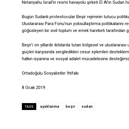
Netanyahu İsrail’in resmi havayolu şirketi El Al’ın Sudan h
Bugün Sudanlı protestocular Beşir rejiminin tutucu politika
Uluslararası Para Fonu’nun yoksullaştırma politikalarını re
göğüsleyen bir sivil toplum ve emek hareketi tarafından gene
Beşir’i on yıllardır iktidarda tutan bölgesel ve uluslarara
güçleri karşısında sergiledikleri cesur eylemleri desteklemek
halkın isyanına ve sosyal adalet mücadelesine desteğimi
Ortadoğulu Sosyalistler İttifakı
8 Ocak 2019
ayaklanma
beşir
sudan
TAGS