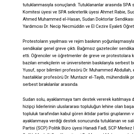
tutuklanmasıyla sonuçlandı. Tutuklananlar arasında SPA
Komitesi üyesi ve SPA sekreterlik üyesi Ahmet Rabie, Suda
Ahmed Muhammed el-Hasan, Sudan Doktorlar Sendikası B
Yardımcısı Dr. Necip Necmüddin ve El Cezire Eyaleti Öğr
Protestoların yayılması ve rejim baskının yoğunlaşmasıyla 
sendikalar genel greve çıktı. Bağımsız gazeteciler sendika
etti. Öğrenciler ve öğretmenler de greve ve protestolara k
bazıları emekçilerin ve üniversitenin baskılarıyla serbes
Yusuf, spor bilimleri profesörü Dr. Muhammed Abdulla
hastalıklar profesörü Dr. Muntazir el-Tayib, mühendislik
serbest bırakılanlar arasında.
Sudan solu, ayaklanmaya tam destek vererek katılmaya de
hizipçi liderlerinin uluslararası topluluğun lehine olan ba
topluluk tarafından kabul gören iktidar partisi gruplarının
ayaklanmaya verdiği destek sonucunda tutuklanan ve sald
Partisi (SCP) Politik Büro üyesi Hanadi Fadl, SCP Merke