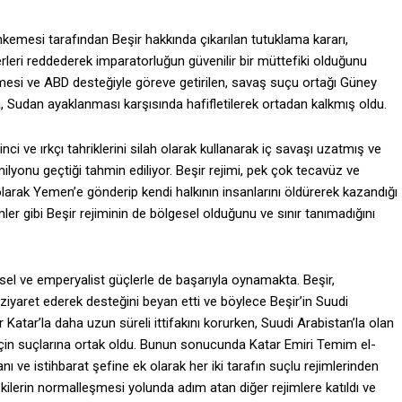
kemesi tarafından Beşir hakkında çıkarılan tutuklama kararı,
rleri reddederek imparatorluğun güvenilir bir müttefiki olduğunu
eltmesi ve ABD desteğiyle göreve getirilen, savaş suçu ortağı Güney
, Sudan ayaklanması karşısında hafifletilerek ortadan kalkmış oldu.
ci ve ırkçı tahriklerini silah olarak kullanarak iç savaşı uzatmış ve
milyonu geçtiği tahmin ediliyor. Beşir rejimi, pek çok tecavüz ve
r olarak Yemen’e gönderip kendi halkının insanlarını öldürerek kazandığı
ler gibi Beşir rejiminin de bölgesel olduğunu ve sınır tanımadığını
gesel ve emperyalist güçlerle de başarıyla oynamakta. Beşir,
yaret ederek desteğini beyan etti ve böylece Beşir’in Suudi
ir Katar’la daha uzun süreli ittifakını korurken, Suudi Arabistan’la olan
ak için suçlarına ortak oldu. Bunun sonucunda Katar Emiri Temim el-
kanı ve istihbarat şefine ek olarak her iki tarafın suçlu rejimlerinden
lişkilerin normalleşmesi yolunda adım atan diğer rejimlere katıldı ve