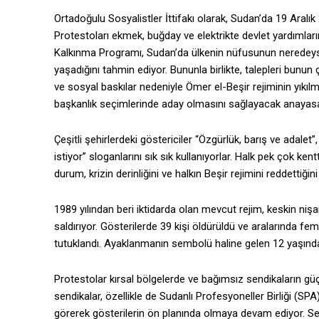
Ortadoğulu Sosyalistler İttifakı olarak, Sudan’da 19 Aralı
Protestoları ekmek, buğday ve elektrikte devlet yardımlarını
Kalkınma Programı, Sudan’da ülkenin nüfusunun neredeyse y
yaşadığını tahmin ediyor. Bununla birlikte, talepleri bunun
ve sosyal baskılar nedeniyle Ömer el-Beşir rejiminin yıkılm
başkanlık seçimlerinde aday olmasını sağlayacak anayasal 
Çeşitli şehirlerdeki göstericiler “Özgürlük, barış ve adalet”
istiyor” sloganlarını sık sık kullanıyorlar. Halk pek çok
durum, krizin derinliğini ve halkın Beşir rejimini reddettiğ
1989 yılından beri iktidarda olan mevcut rejim, keskin nişa
saldırıyor. Gösterilerde 39 kişi öldürüldü ve aralarında femi
tutuklandı. Ayaklanmanın sembolü haline gelen 12 yaşında
Protestolar kırsal bölgelerde ve bağımsız sendikaların güç
sendikalar, özellikle de Sudanlı Profesyoneller Birliği (SP
görerek gösterilerin ön planında olmaya devam ediyor. Send