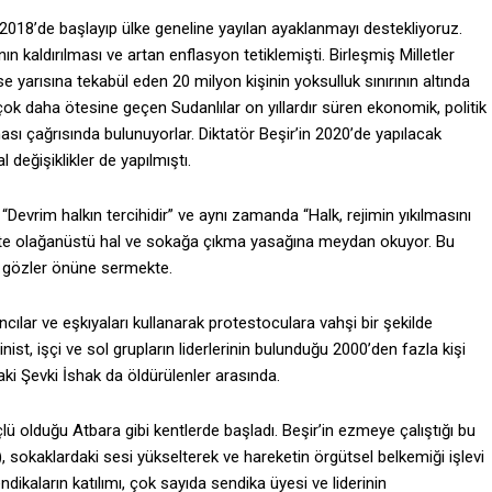
k 2018’de başlayıp ülke geneline yayılan ayaklanmayı destekliyoruz.
n kaldırılması ve artan enflasyon tetiklemişti. Birleşmiş Milletler
arısına tekabül eden 20 milyon kişinin yoksulluk sınırının altında
 çok daha ötesine geçen Sudanlılar on yıllardır süren ekonomik, politik
ası çağrısında bulunuyorlar. Diktatör Beşir’in 2020’de yapılacak
değişiklikler de yapılmıştı.
, “Devrim halkın tercihidir” ve aynı zamanda “Halk, rejimin yıkılmasını
 kentte olağanüstü hal ve sokağa çıkma yasağına meydan okuyor. Bu
ini gözler önüne sermekte.
ncılar ve eşkıyaları kullanarak protestoculara vahşi bir şekilde
nist, işçi ve sol grupların liderlerinin bulunduğu 2000’den fazla kişi
ki Şevki İshak da öldürülenler arasında.
lü olduğu Atbara gibi kentlerde başladı. Beşir’in ezmeye çalıştığı bu
A), sokaklardaki sesi yükselterek ve hareketin örgütsel belkemiği işlevi
ikaların katılımı, çok sayıda sendika üyesi ve liderinin