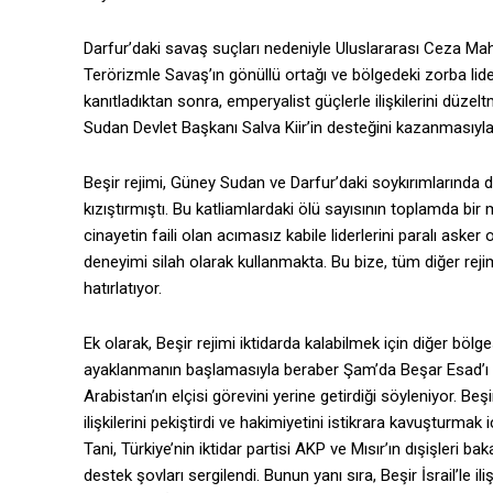
Darfur’daki savaş suçları nedeniyle Uluslararası Ceza Mah
Terörizmle Savaş’ın gönüllü ortağı ve bölgedeki zorba lide
kanıtladıktan sonra, emperyalist güçlerle ilişkilerini düz
Sudan Devlet Başkanı Salva Kiir’in desteğini kazanmasıyla
Beşir rejimi, Güney Sudan ve Darfur’daki soykırımlarında din
kızıştırmıştı. Bu katliamlardaki ölü sayısının toplamda bir 
cinayetin faili olan acımasız kabile liderlerini paralı aske
deneyimi silah olarak kullanmakta. Bu bize, tüm diğer rejim
hatırlatıyor.
Ek olarak, Beşir rejimi iktidarda kalabilmek için diğer böl
ayaklanmanın başlamasıyla beraber Şam’da Beşar Esad’ı zi
Arabistan’ın elçisi görevini yerine getirdiği söyleniyor. Beş
ilişkilerini pekiştirdi ve hakimiyetini istikrara kavuşturm
Tani, Türkiye’nin iktidar partisi AKP ve Mısır’ın dışişleri ba
destek şovları sergilendi. Bunun yanı sıra, Beşir İsrail’le i