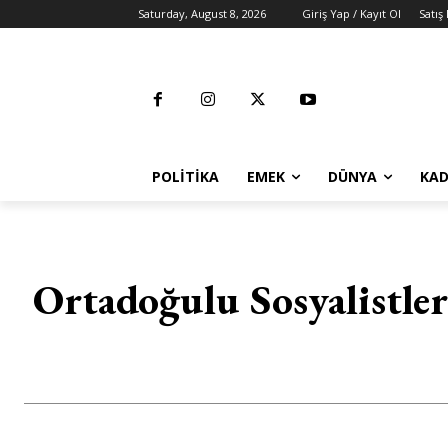
Saturday, August 8, 2026
Giriş Yap / Kayıt Ol
Satış
POLITIKA
EMEK
DÜNYA
KAD
Ortadoğulu Sosyalistler 