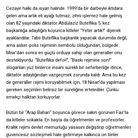
Cezayir halkı da isyan halinde. 1999’da bir darbeyle iktidara
gelen ama artık eli ayağı tutmaz, zihni işlemez hale gelmiş
olan 82 yaşındaki diktatör Abdülaziz Buteflika 5. kez
başkanlığa adaylığını koyunca kitleler “Yeter artık!” diyerek
ayaklandılar. Tabii Buteflika başkanlık yapacak durumda değil,
ama asker-polis rejiminin sembolü olduğundan, bölgede
Mısır’dan sonra en güçlü orduya sahip olan generaller onu
destekliyordu. “Buteflika defol!”, “Baskı rejimine son!”
sloganları yüz binlerce insanı sürekli bir seferberliğe itince,
diktatör adaylığından vazgeçmek zorunda kaldı. Ama bu kez
de generaller rejimi koruyabilmek için, 18 Nisan’da yapılması
gereken seçimleri belirsiz bir süreliğine ertelediler. Çünkü
emekçi halktan korkuyorlar.
Bütün bir “Arap Baharı” boyunca görece sakin görünen Fas’ta
da kitleler sokakta. En başta da öğretmenler ve profesörler.
Krallık rejimi devlet memurluğu yasasını değiştirip öğretmenleri
güvencesiz sözleşmeli hale getirmeye kalkınca on binler