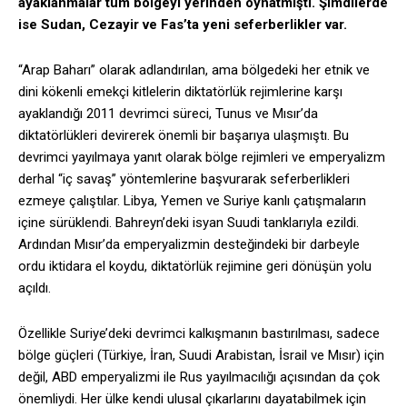
ayaklanmalar tüm bölgeyi yerinden oynatmıştı. Şimdilerde
ise Sudan, Cezayir ve Fas’ta yeni seferberlikler var.
“Arap Baharı” olarak adlandırılan, ama bölgedeki her etnik ve
dini kökenli emekçi kitlelerin diktatörlük rejimlerine karşı
ayaklandığı 2011 devrimci süreci, Tunus ve Mısır’da
diktatörlükleri devirerek önemli bir başarıya ulaşmıştı. Bu
devrimci yayılmaya yanıt olarak bölge rejimleri ve emperyalizm
derhal “iç savaş” yöntemlerine başvurarak seferberlikleri
ezmeye çalıştılar. Libya, Yemen ve Suriye kanlı çatışmaların
içine sürüklendi. Bahreyn’deki isyan Suudi tanklarıyla ezildi.
Ardından Mısır’da emperyalizmin desteğindeki bir darbeyle
ordu iktidara el koydu, diktatörlük rejimine geri dönüşün yolu
açıldı.
Özellikle Suriye’deki devrimci kalkışmanın bastırılması, sadece
bölge güçleri (Türkiye, İran, Suudi Arabistan, İsrail ve Mısır) için
değil, ABD emperyalizmi ile Rus yayılmacılığı açısından da çok
önemliydi. Her ülke kendi ulusal çıkarlarını dayatabilmek için