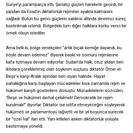
Suriye’yi paramparça etti, Şeriatçı güçleri harekete geçirdi, bir
yandan da Esad’ın diktatörlük rejiminin ayakta kalmasını
sağladı. Bütün bu gerici güçlerin saldırısı altında devrimci süreç
bastırılmak istendi. Bölgedeki tüm diğer halklara korku verici bir
örnek olsun istediler.
Ama belli ki, bölge emekçileri “artık bıçak kemiğe dayandı, bu
böyle devam edemez” diyerek baskı ve sömürü rejimlerine
kafa tutmaya devam ediyorlar. Sudan’da halk, otuz yıldan beri
iktidara çöreklenmiş olan soykırım suçlusu diktatör Ömer el-
Beşir’e karşı Aralık ayından beri isyan halinde. Hayat
pahalılığına karşı başlayan mücadeleler kısa zamanda rejim ve
hükümet karşıtı gösterilere dönüştü. Mücadelelerin sözcüleri,
“Beşir ve hükümet derhal çekilmeli! Demokratik bir rejim
kurulmalı!” diyorlar. Diktatör ise istifa etmeyeceğini söyleyerek
hükümeti ve parlamentoyu lağvetti ve bir yıl boyunca sürecek
bir “özel hal” ilan etti. Yani kitleleri askeri diktatörlük yoluyla
bastırmaya yöneldi.