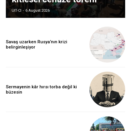
UIT-CI
-
6 August 2026
Savaş uzarken Rusya’nın krizi
belirginleşiyor
Sermayenin kâr hırsı torba değil ki
büzesin