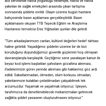
acil servisinde hasta yoğunluğu nedeniyle, hasta ve hasta
yakınları ile sağlık emekçileri arasında çıkan tartışma
sonrasında şiddete evrildi. Olayın üzerine bugün hastane
bahçesinde basın açıklaması gerçekleştirildi. Basın
açıklamasını okuyan TTB Tepecik Eğitim ve Araştırma
Hastanesi temsilcisi Enis Yiğitaslan şunları dile getirdi:
“Tüm arkadaşlarımızın canları, kültürel değerleri hedef tahtası
haline getirildi. Yaşadığımız şiddetin üzerine bir de bizi
koruduğunu düşündüğümüz güvenlik güçlerinin hoş olmayan
davranışlarıyla karşılaştık. Geçtiğimiz sene yasalaşan kanun ile
beyaz kod işlemi başlatılan şahısların gözaltına alınması,
ifadelerimizin görev yerinde alınması gibi haklarımız göz ardı
edildi. Sakatlanmadan, ölmeden, ölüm korkusu olmadan,
yakınlarımızın kulakları çınlatılmadan çalışabilmek tek
arzumuzdur. Yaşamak ve yaşatmak istiyoruz. İşleyen,
tarafımızca da denetlenebilecek mekanizmaları getirecek
sağlıkta şiddet yasasının oluşturulmasını istiyoruz.”