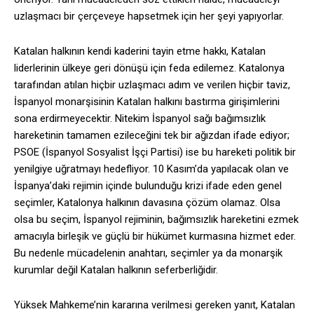
uzlaşmacı bir çerçeveye hapsetmek için her şeyi yapıyorlar.
Katalan halkının kendi kaderini tayin etme hakkı, Katalan
liderlerinin ülkeye geri dönüşü için feda edilemez. Katalonya
tarafından atılan hiçbir uzlaşmacı adım ve verilen hiçbir taviz,
İspanyol monarşisinin Katalan halkını bastırma girişimlerini
sona erdirmeyecektir. Nitekim İspanyol sağı bağımsızlık
hareketinin tamamen ezileceğini tek bir ağızdan ifade ediyor;
PSOE (İspanyol Sosyalist İşçi Partisi) ise bu hareketi politik bir
yenilgiye uğratmayı hedefliyor. 10 Kasım’da yapılacak olan ve
İspanya’daki rejimin içinde bulunduğu krizi ifade eden genel
seçimler, Katalonya halkının davasına çözüm olamaz. Olsa
olsa bu seçim, İspanyol rejiminin, bağımsızlık hareketini ezmek
amacıyla birleşik ve güçlü bir hükümet kurmasına hizmet eder.
Bu nedenle mücadelenin anahtarı, seçimler ya da monarşik
kurumlar değil Katalan halkının seferberliğidir.
Yüksek Mahkeme’nin kararına verilmesi gereken yanıt, Katalan