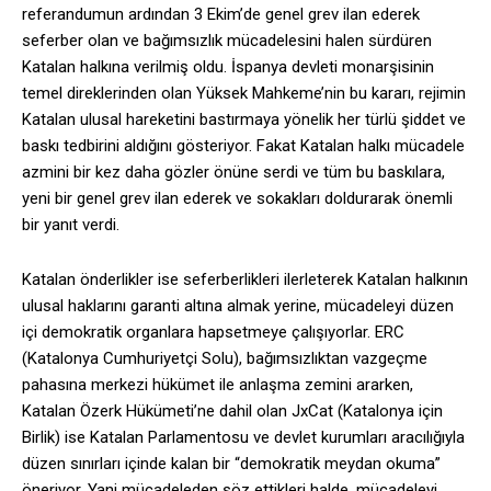
referandumun ardından 3 Ekim’de genel grev ilan ederek
seferber olan ve bağımsızlık mücadelesini halen sürdüren
Katalan halkına verilmiş oldu. İspanya devleti monarşisinin
temel direklerinden olan Yüksek Mahkeme’nin bu kararı, rejimin
Katalan ulusal hareketini bastırmaya yönelik her türlü şiddet ve
baskı tedbirini aldığını gösteriyor. Fakat Katalan halkı mücadele
azmini bir kez daha gözler önüne serdi ve tüm bu baskılara,
yeni bir genel grev ilan ederek ve sokakları doldurarak önemli
bir yanıt verdi.
Katalan önderlikler ise seferberlikleri ilerleterek Katalan halkının
ulusal haklarını garanti altına almak yerine, mücadeleyi düzen
içi demokratik organlara hapsetmeye çalışıyorlar. ERC
(Katalonya Cumhuriyetçi Solu), bağımsızlıktan vazgeçme
pahasına merkezi hükümet ile anlaşma zemini ararken,
Katalan Özerk Hükümeti’ne dahil olan JxCat (Katalonya için
Birlik) ise Katalan Parlamentosu ve devlet kurumları aracılığıyla
düzen sınırları içinde kalan bir “demokratik meydan okuma”
öneriyor. Yani mücadeleden söz ettikleri halde, mücadeleyi