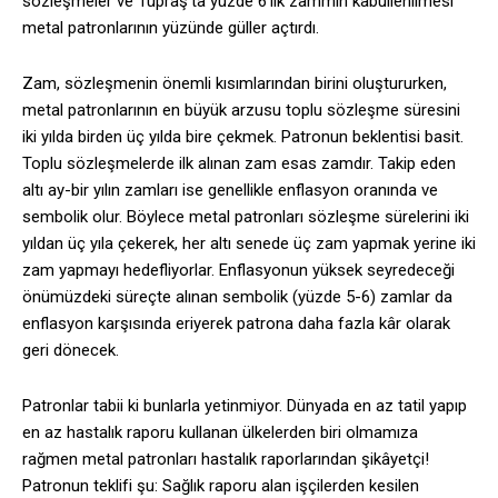
sözleşmeler ve Tüpraş’ta yüzde 6’lık zammın kabullenilmesi
metal patronlarının yüzünde güller açtırdı.
Zam, sözleşmenin önemli kısımlarından birini oluştururken,
metal patronlarının en büyük arzusu toplu sözleşme süresini
iki yılda birden üç yılda bire çekmek. Patronun beklentisi basit.
Toplu sözleşmelerde ilk alınan zam esas zamdır. Takip eden
altı ay-bir yılın zamları ise genellikle enflasyon oranında ve
sembolik olur. Böylece metal patronları sözleşme sürelerini iki
yıldan üç yıla çekerek, her altı senede üç zam yapmak yerine iki
zam yapmayı hedefliyorlar. Enflasyonun yüksek seyredeceği
önümüzdeki süreçte alınan sembolik (yüzde 5-6) zamlar da
enflasyon karşısında eriyerek patrona daha fazla kâr olarak
geri dönecek.
Patronlar tabii ki bunlarla yetinmiyor. Dünyada en az tatil yapıp
en az hastalık raporu kullanan ülkelerden biri olmamıza
rağmen metal patronları hastalık raporlarından şikâyetçi!
Patronun teklifi şu: Sağlık raporu alan işçilerden kesilen