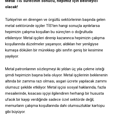
Metal TİS sürecinin sonucu, hepimiz için belirleyici
olacak!
Türkiye’nin en direngen ve örgütlü sektörlerinin başında gelen
metal sektöründe işçiler TİS’ten hangi sonuçla ayrılırlarsa
hepimizin çalışma koşulları bu süreçten o doğrultuda
etkileniyor. Metal işçileri direnip kazanınca hepimizin çalışma
koşullarında düzelmeler yaşanıyor, aldıkları her yenilgiyse
kumaşa dökülen bir mürekkep gibi sınıfın geniş bir kesimine
yayılıyor.
Metal patronlarının sözleşmeyi iki yıldan üç yıla çekme isteği
şimdi hepimizin başına bela oluyor. Metal işçilerinin beklenenin
altında bir zamma razı olması, asgari ücrete yapılacak zammı
olumsuz şekilde etkiliyor. Metal işçisi sosyal haklarında, fazla
mesailerinde, kısacası işçiyi ilgilendiren herhangi bir hususta
ufacık bir kayıp verdiğinde sadece özel sektörde değil,
memurların çalışma koşullarında dahi olumsuzluklar kartopu
gibi büyüyor.