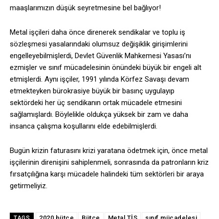
maaşlarımızın düşük seyretmesine bel bağlıyor!
Metal işçileri daha önce direnerek sendikalar ve toplu iş
sözleşmesi yasalarındaki olumsuz değişiklik girişimlerini
engelleyebilmişlerdi, Devlet Güvenlik Mahkemesi Yasası’nı
ezmişler ve sınıf mücadelesinin önündeki büyük bir engeli alt
etmişlerdi. Aynı işçiler, 1991 yılında Körfez Savaşı devam
etmekteyken bürokrasiye büyük bir basınç uygulayıp
sektördeki her üç sendikanın ortak mücadele etmesini
sağlamışlardı. Böylelikle oldukça yüksek bir zam ve daha
insanca çalışma koşullarını elde edebilmişlerdi.
Bugün krizin faturasını krizi yaratana ödetmek için, önce metal
işçilerinin direnişini sahiplenmeli, sonrasında da patronların kriz
fırsatçılığına karşı mücadele halindeki tüm sektörleri bir araya
getirmeliyiz.
2020 bütçe
Bütçe
Metal TİS
sınıf mücadelesi
TAGS