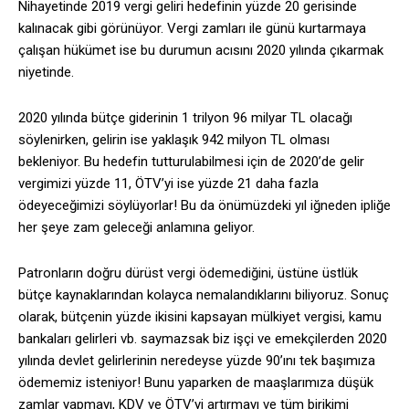
Nihayetinde 2019 vergi geliri hedefinin yüzde 20 gerisinde
kalınacak gibi görünüyor. Vergi zamları ile günü kurtarmaya
çalışan hükümet ise bu durumun acısını 2020 yılında çıkarmak
niyetinde.
2020 yılında bütçe giderinin 1 trilyon 96 milyar TL olacağı
söylenirken, gelirin ise yaklaşık 942 milyon TL olması
bekleniyor. Bu hedefin tutturulabilmesi için de 2020’de gelir
vergimizi yüzde 11, ÖTV’yi ise yüzde 21 daha fazla
ödeyeceğimizi söylüyorlar! Bu da önümüzdeki yıl iğneden ipliğe
her şeye zam geleceği anlamına geliyor.
Patronların doğru dürüst vergi ödemediğini, üstüne üstlük
bütçe kaynaklarından kolayca nemalandıklarını biliyoruz. Sonuç
olarak, bütçenin yüzde ikisini kapsayan mülkiyet vergisi, kamu
bankaları gelirleri vb. saymazsak biz işçi ve emekçilerden 2020
yılında devlet gelirlerinin neredeyse yüzde 90’ını tek başımıza
ödememiz isteniyor! Bunu yaparken de maaşlarımıza düşük
zamlar yapmayı, KDV ve ÖTV’yi artırmayı ve tüm birikimi